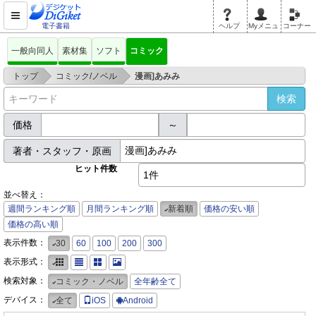
電子書籍
ヘルプ
Myメニュ
コーナー
一般向同人
素材集
ソフト
コミック
>
>
トップ
コミック/ノベル
漫画]あみみ
価格
～
著者・スタッフ・原画
ヒット件数
1件
並べ替え：
週間ランキング順
月間ランキング順
新着順
価格の安い順
価格の高い順
表示件数：
30
60
100
200
300
表示形式：
検索対象：
コミック・ノベル
全年齢全て
デバイス：
全て
iOS
Android