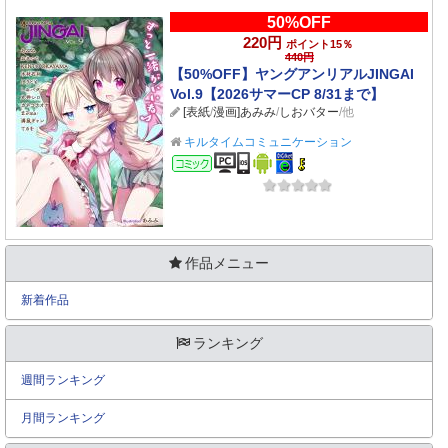
50%OFF
220円
ポイント15％
440円
【50%OFF】ヤングアンリアルJINGAI
Vol.9【2026サマーCP 8/31まで】
[表紙
/
漫画]あみみ
/
しおバター
/他
キルタイムコミュニケーション
コミック
作品メニュー
新着作品
ランキング
週間ランキング
月間ランキング