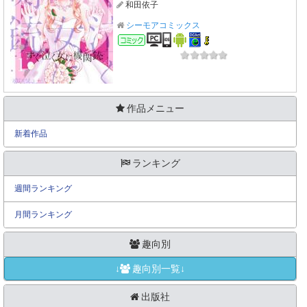
和田依子
シーモアコミックス
コミック
作品メニュー
新着作品
ランキング
週間ランキング
月間ランキング
趣向別
↓
趣向別一覧↓
出版社