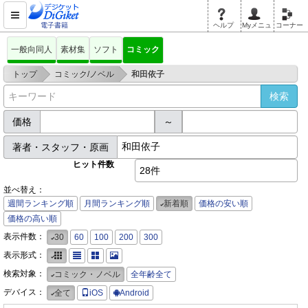
電子書籍
ヘルプ
Myメニュ
コーナー
一般向同人
素材集
ソフト
コミック
>
>
トップ
コミック/ノベル
和田依子
価格
～
著者・スタッフ・原画
ヒット件数
28件
並べ替え：
週間ランキング順
月間ランキング順
新着順
価格の安い順
価格の高い順
表示件数：
30
60
100
200
300
表示形式：
検索対象：
コミック・ノベル
全年齢全て
デバイス：
全て
iOS
Android