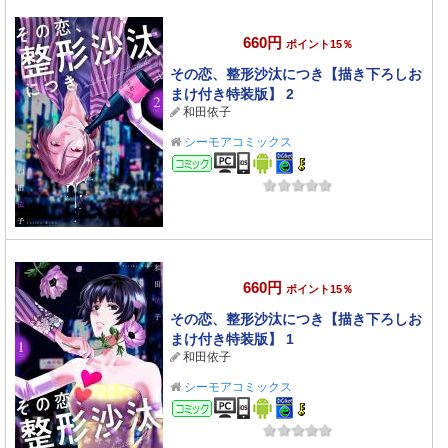
660円
ポイント15％
その恋、整形沙汰につき【描き下ろしお
まけ付き特装版】 2
和田依子
シーモアコミックス
コミック
660円
ポイント15％
その恋、整形沙汰につき【描き下ろしお
まけ付き特装版】 1
和田依子
シーモアコミックス
コミック