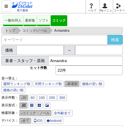
電子書籍
ヘルプ
Myメニュ
コーナー
一般向同人
素材集
ソフト
コミック
>
>
トップ
コミック/ノベル
Arnandra
価格
～
著者・スタッフ・原画
ヒット件数
22件
並べ替え：
週間ランキング順
月間ランキング順
新着順
価格の安い順
価格の高い順
表示件数：
30
60
100
200
300
表示形式：
検索対象：
コミック・ノベル
全年齢全て
デバイス：
全て
iOS
Android