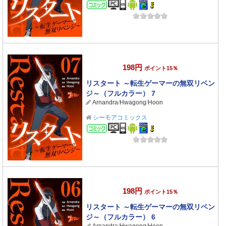
コミック
198円
ポイント15％
リスタート ～転生ゲーマーの無双リベン
ジ～（フルカラー） 7
Arnandra
/
Hwagong
/
Hoon
シーモアコミックス
コミック
198円
ポイント15％
リスタート ～転生ゲーマーの無双リベン
ジ～（フルカラー） 6