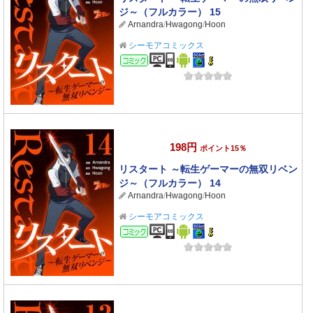
ジ～（フルカラー） 15
Arnandra
/
Hwagong
/
Hoon
シーモアコミックス
コミック
198円
ポイント15％
リスタート ～転生ゲーマーの無双リベン
ジ～（フルカラー） 14
Arnandra
/
Hwagong
/
Hoon
シーモアコミックス
コミック