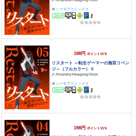
Arnandra
/
Hwagong
/
Hoon
シーモアコミックス
コミック
198円
ポイント15％
リスタート ～転生ゲーマーの無双リベン
ジ～（フルカラー） 5
Arnandra
/
Hwagong
/
Hoon
シーモアコミックス
コミック
198円
ポイント15％