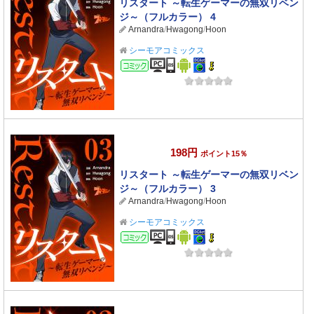
リスタート ～転生ゲーマーの無双リベン
ジ～（フルカラー） 4
Arnandra
/
Hwagong
/
Hoon
シーモアコミックス
コミック
198円
ポイント15％
リスタート ～転生ゲーマーの無双リベン
ジ～（フルカラー） 3
Arnandra
/
Hwagong
/
Hoon
シーモアコミックス
コミック