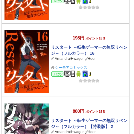
198円
ポイント15％
リスタート ～転生ゲーマーの無双リベン
ジ～（フルカラー） 16
Arnandra
/
Hwagong
/
Hoon
シーモアコミックス
コミック
880円
ポイント15％
リスタート ～転生ゲーマーの無双リベン
ジ～（フルカラー）【特装版】 2
Arnandra
/
Hwagong
/
Hoon