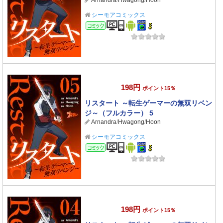
Arnandra
/
Hwagong
/
Hoon
シーモアコミックス
コミック
198円
ポイント15％
リスタート ～転生ゲーマーの無双リベン
ジ～（フルカラー） 5
Arnandra
/
Hwagong
/
Hoon
シーモアコミックス
コミック
198円
ポイント15％