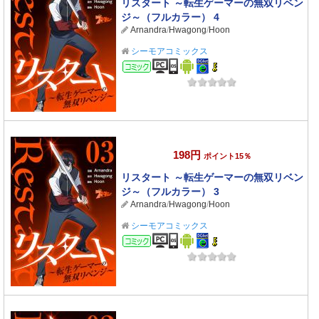
リスタート ～転生ゲーマーの無双リベン
ジ～（フルカラー） 4
Arnandra
/
Hwagong
/
Hoon
シーモアコミックス
コミック
198円
ポイント15％
リスタート ～転生ゲーマーの無双リベン
ジ～（フルカラー） 3
Arnandra
/
Hwagong
/
Hoon
シーモアコミックス
コミック