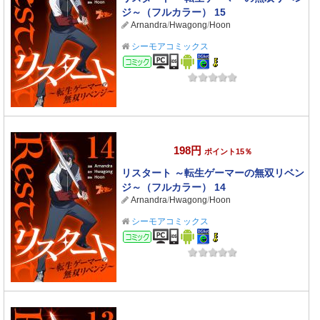
ジ～（フルカラー） 15
Arnandra
/
Hwagong
/
Hoon
シーモアコミックス
コミック
198円
ポイント15％
リスタート ～転生ゲーマーの無双リベン
ジ～（フルカラー） 14
Arnandra
/
Hwagong
/
Hoon
シーモアコミックス
コミック