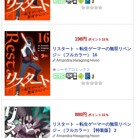
198円
ポイント15％
リスタート ～転生ゲーマーの無双リベン
ジ～（フルカラー） 16
Arnandra
/
Hwagong
/
Hoon
シーモアコミックス
コミック
880円
ポイント15％
リスタート ～転生ゲーマーの無双リベン
ジ～（フルカラー）【特装版】 2
Arnandra
/
Hwagong
/
Hoon