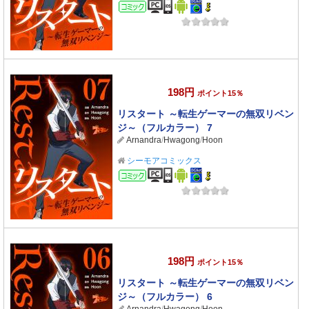
コミック
198円
ポイント15％
リスタート ～転生ゲーマーの無双リベン
ジ～（フルカラー） 7
Arnandra
/
Hwagong
/
Hoon
シーモアコミックス
コミック
198円
ポイント15％
リスタート ～転生ゲーマーの無双リベン
ジ～（フルカラー） 6