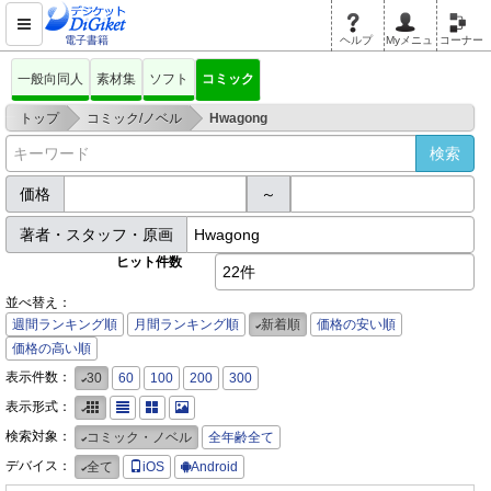
電子書籍
ヘルプ
Myメニュ
コーナー
一般向同人
素材集
ソフト
コミック
>
>
トップ
コミック/ノベル
Hwagong
価格
～
著者・スタッフ・原画
ヒット件数
22件
並べ替え：
週間ランキング順
月間ランキング順
新着順
価格の安い順
価格の高い順
表示件数：
30
60
100
200
300
表示形式：
検索対象：
コミック・ノベル
全年齢全て
デバイス：
全て
iOS
Android