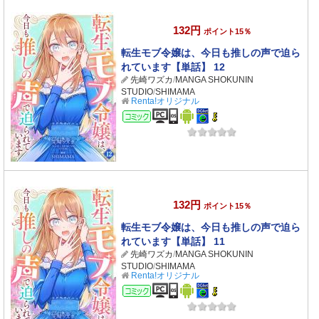
132円
ポイント15％
転生モブ令嬢は、今日も推しの声で迫ら
れています【単話】 12
先崎ワズカ
/
MANGA SHOKUNIN
STUDIO
/
SHIMAMA
Renta!オリジナル
コミック
132円
ポイント15％
転生モブ令嬢は、今日も推しの声で迫ら
れています【単話】 11
先崎ワズカ
/
MANGA SHOKUNIN
STUDIO
/
SHIMAMA
Renta!オリジナル
コミック