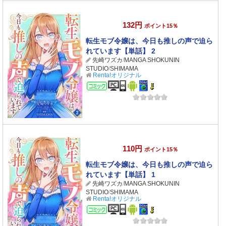
132円
ポイント15％
転生モブ令嬢は、今日も推しの声で迫ら
れています【単話】 2
先崎ワズカ
/
MANGA SHOKUNIN
STUDIO
/
SHIMAMA
Renta!オリジナル
コミック
110円
ポイント15％
転生モブ令嬢は、今日も推しの声で迫ら
れています【単話】 1
先崎ワズカ
/
MANGA SHOKUNIN
STUDIO
/
SHIMAMA
Renta!オリジナル
コミック