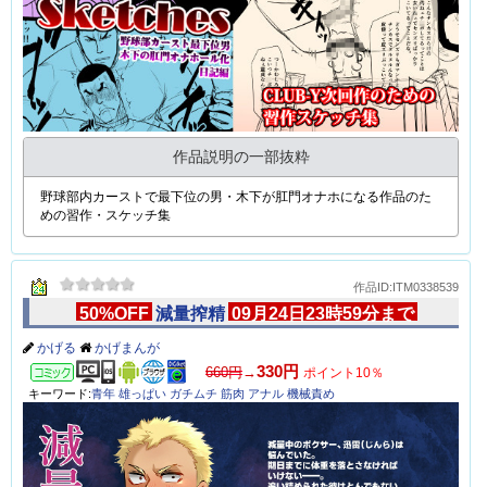
作品説明の一部抜粋
野球部内カーストで最下位の男・木下が肛門オナホになる作品のた
めの習作・スケッチ集
作品ID:ITM0338539
50%OFF
減量搾精
09月24日23時59分まで
かげる
かげまんが
コミック
330円
660円
→
ポイント10％
キーワード:
青年
雄っぱい
ガチムチ
筋肉
アナル
機械責め