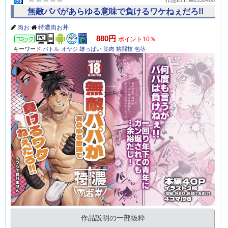
作品ID:ITM0338400
無敵パパがあらゆる意味で負けるワケねぇだろ!!
肉お
特濃肉お丼
コミック
880円
ポイント10％
キーワード:
バトル
オヤジ
雄っぱい
筋肉
格闘技
包茎
作品説明の一部抜粋