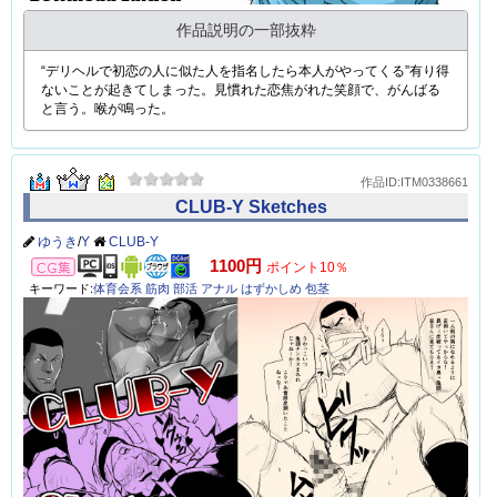
作品説明の一部抜粋
“デリヘルで初恋の人に似た人を指名したら本人がやってくる”有り得
ないことが起きてしまった。見慣れた恋焦がれた笑顔で、がんばる
と言う。喉が鳴った。
作品ID:ITM0338661
CLUB-Y Sketches
ゆうき
/
Y
CLUB-Y
CG集
1100円
ポイント10％
キーワード:
体育会系
筋肉
部活
アナル
はずかしめ
包茎