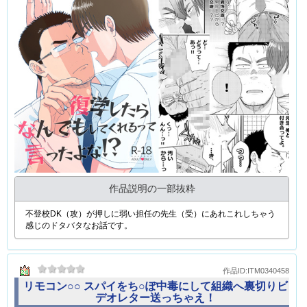
作品説明の一部抜粋
不登校DK（攻）が押しに弱い担任の先生（受）にあれこれしちゃう
感じのドタバタなお話です。
作品ID:ITM0340458
リモコン○○ スパイをち○ぽ中毒にして組織へ裏切りビ
デオレター送っちゃえ！