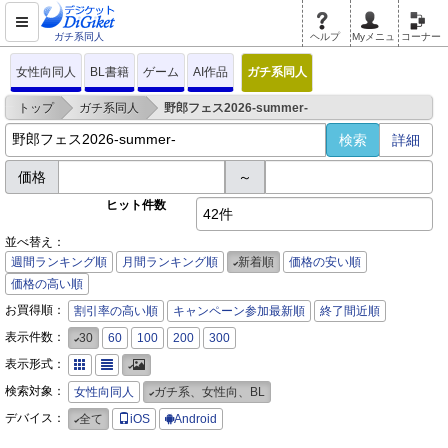
ガチ系同人
ヘルプ
Myメニュ
コーナー
女性向同人
BL書籍
ゲーム
AI作品
ガチ系同人
>
>
トップ
ガチ系同人
野郎フェス2026-summer-
詳細
価格
～
ヒット件数
42件
並べ替え：
週間ランキング順
月間ランキング順
新着順
価格の安い順
価格の高い順
お買得順：
割引率の高い順
キャンペーン参加最新順
終了間近順
表示件数：
30
60
100
200
300
表示形式：
検索対象：
女性向同人
ガチ系、女性向、BL
デバイス：
全て
iOS
Android