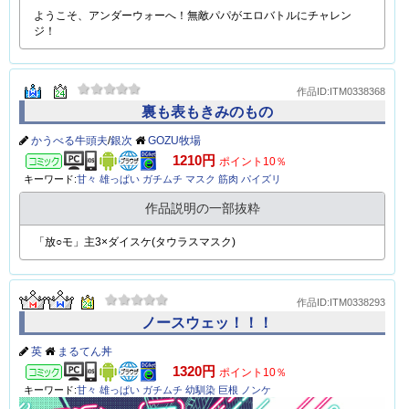
ようこそ、アンダーウォーへ！無敵パパがエロバトルにチャレン
ジ！
作品ID:ITM0338368
裏も表もきみのもの
かうべる牛頭夫
/
銀次
GOZU牧場
コミック
1210円
ポイント10％
キーワード:
甘々
雄っぱい
ガチムチ
マスク
筋肉
パイズリ