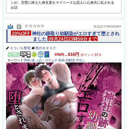
ンが、完璧に終えた身支度をマイペースな恋人に心身共に乱される
お話
作品ID:ITM0340997
20%OFF
神社の跡取り幼馴染がエロすぎて堕とされ
ました
09月24日23時59分まで
そういち警視
西のキオスク
コミック
616円
770円
→
ポイント10％
キーワード:
野郎
雄っぱい
ガチムチ
筋肉
幼馴染
中出し