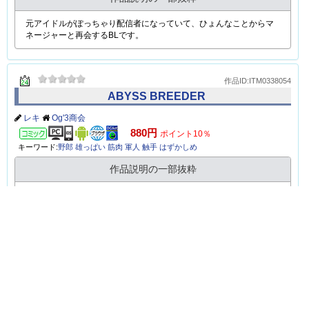
After the...
伊助
シトラスバニラ味
コミック
1100円
ポイント10％
キーワード:
リーマン
野郎
メンズラブ
社内恋愛
筋肉
乳首責め
作品説明の一部抜粋
ミニ短編エロ漫画「総務のおっきな彼」をカラー版として復刻・再