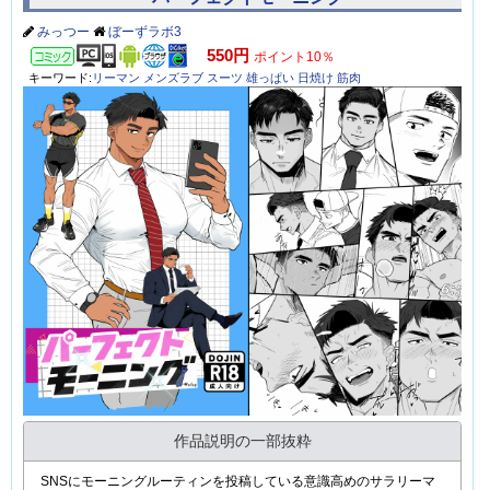
みっつー
ぼーずラボ3
コミック
550円
ポイント10％
キーワード:
リーマン
メンズラブ
スーツ
雄っぱい
日焼け
筋肉
作品説明の一部抜粋
SNSにモーニングルーティンを投稿している意識高めのサラリーマ