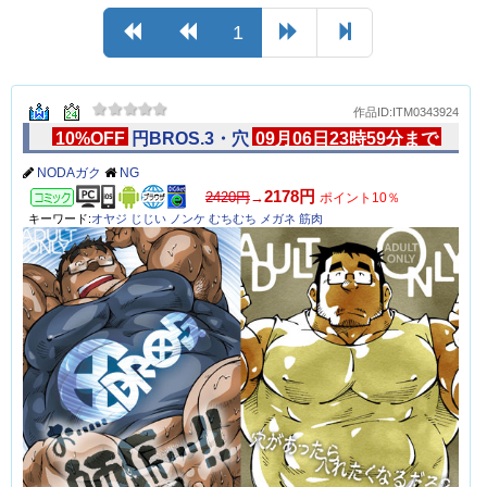
1
作品ID:ITM0343924
10%OFF
円BROS.3・穴
09月06日23時59分まで
NODAガク
NG
コミック
2178円
2420円
→
ポイント10％
キーワード:
オヤジ
じじい
ノンケ
むちむち
メガネ
筋肉