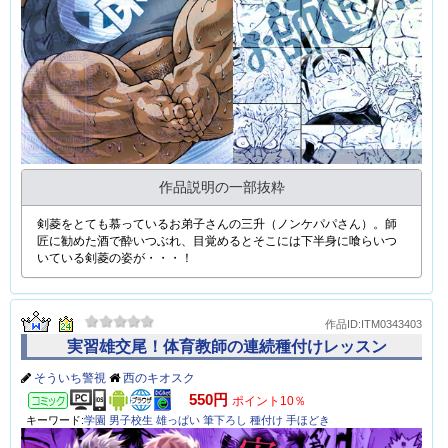
作品説明の一部抜粋
剣菱をとても慕っているお弟子さんの三升（ノンケパパさん）。師
匠に勧めた酒で酔いつぶれ、目覚めるとそこには下半身に喰らいつ
いている剣菱の姿が・・・！
作品ID:ITM0343403
実習雄交尾！体育教師の連続種付けレッスン
そういち警視
西のキオスク
コミック
550円
ポイント10％
キーワード:
学園
男子校生
雄っぱい
筆下ろし
種付け
手ほどき