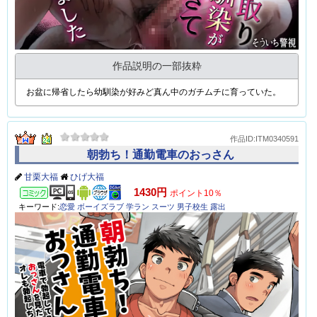
作品説明の一部抜粋
お盆に帰省したら幼馴染が好みど真ん中のガチムチに育っていた。
作品ID:ITM0340591
朝勃ち！通勤電車のおっさん
甘栗大福
ひげ大福
コミック
1430円
ポイント10％
キーワード:
恋愛
ボーイズラブ
学ラン
スーツ
男子校生
露出