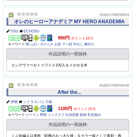
作品説明の一部抜粋
新人ヒーロー「フレッシュブルー」のやられマンガ
作品ID:ITM0338203
オレのヒーローアナデミア MY HERO ANADEMIA
OSU
ECHOSU
コミック
990円
ポイント10％
キーワード:
雄っぱい
ガチムチ
お尻
アヘ顔
中出し
種付け