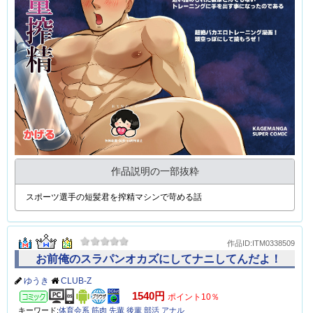
作品説明の一部抜粋
スポーツ選手の短髪君を搾精マシンで苛める話
作品ID:ITM0338509
お前俺のスラパンオカズにしてナニしてんだよ！
ゆうき
CLUB-Z
コミック
1540円
ポイント10％
キーワード:
体育会系
筋肉
先輩
後輩
部活
アナル