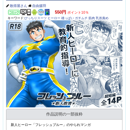
作品説明の一部抜粋
幼馴染のデカチン大学生ノンケくんとえっちしちゃう話です
作品ID:ITM0338244
フレッシュブルーの新人教育
敗得屋さん
自由揚羽
コミック
550円
ポイント10％
キーワード:
ぴっちりスーツ
ヒーロー
雄っぱい
ガチムチ
筋肉
乳首責め