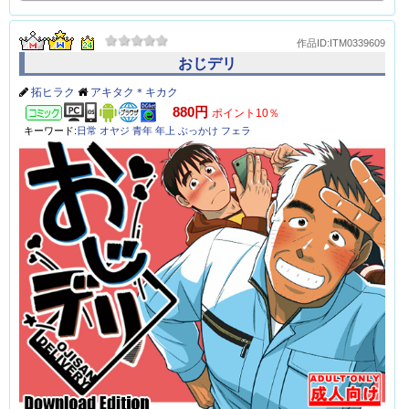
作品ID:ITM0339609
おじデリ
拓ヒラク
アキタク＊キカク
コミック
880円
ポイント10％
キーワード:
日常
オヤジ
青年
年上
ぶっかけ
フェラ