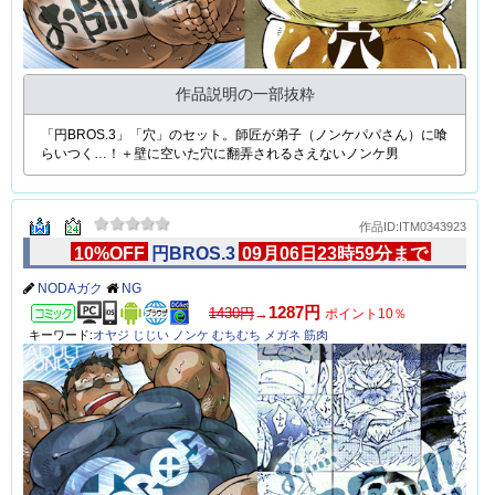
作品説明の一部抜粋
「円BROS.3」「穴」のセット。師匠が弟子（ノンケパパさん）に喰
らいつく…！＋壁に空いた穴に翻弄されるさえないノンケ男
作品ID:ITM0343923
10%OFF
円BROS.3
09月06日23時59分まで
NODAガク
NG
コミック
1287円
1430円
→
ポイント10％
キーワード:
オヤジ
じじい
ノンケ
むちむち
メガネ
筋肉