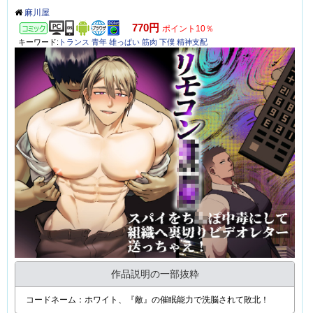
麻川屋
コミック
770円
ポイント10％
キーワード:
トランス
青年
雄っぱい
筋肉
下僕
精神支配
作品説明の一部抜粋
コードネーム：ホワイト、『敵』の催眠能力で洗脳されて敗北！