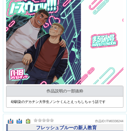
作品説明の一部抜粋
「放○モ」主3×ダイスケ(タウラスマスク)
作品ID:ITM0338293
ノースウェッ！！！
英
まるてん丼
コミック
1320円
ポイント10％
キーワード:
甘々
雄っぱい
ガチムチ
幼馴染
巨根
ノンケ