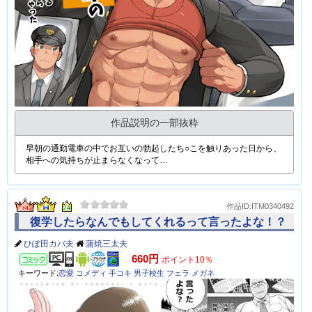
作品説明の一部抜粋
早朝の通勤電車の中でお互いの勃起したち○こを触りあった日から、
相手への気持ちが止まらなくなって…
作品ID:ITM0340492
復学したらなんでもしてくれるって言ったよな！？
ひぽ田カバ夫
蒲焼三太夫
コミック
660円
ポイント10％
キーワード:
恋愛
コメディ
手コキ
男子校生
フェラ
メガネ