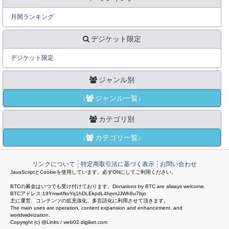
月間ランキング
デジケット限定
デジケット限定
ジャンル別
↓
ジャンル一覧↓
カテゴリ別
↓
カテゴリ一覧↓
リンクについて
特定商取引法に基づく表示
お問い合わせ
JavaScriptとCookieを使用しています。必ずONにしてご利用ください。
BTCの募金はいつでも受け付けております。Donations by BTC are always welcome.
BTCアドレス:19Ymw4fkvYq1hDLEkpdL4hpmJJWh8u7bjo
主に運営、コンテンツの拡充強化、多言語化に利用させて頂きます。
The main uses are operation, content expansion and enhancement, and
worldwideization.
Copyright (c) @Links / web02.digiket.com