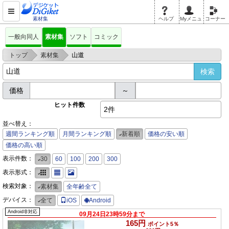
素材集
ヘルプ
Myメニュ
コーナー
一般向同人
素材集
ソフト
コミック
>
>
トップ
素材集
山道
価格
～
ヒット件数
2件
並べ替え：
週間ランキング順
月間ランキング順
新着順
価格の安い順
価格の高い順
表示件数：
30
60
100
200
300
表示形式：
検索対象：
素材集
全年齢全て
デバイス：
全て
iOS
Android
Android非対応
09月24日23時59分まで
165円
ポイント5％