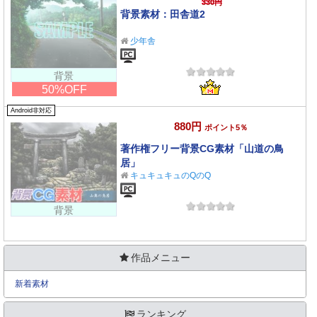
330円
背景素材：田舎道2
少年舎
背景
50%OFF
Android非対応
880円
ポイント5％
著作権フリー背景CG素材「山道の鳥
居」
キュキュキュのQのQ
背景
作品メニュー
新着素材
ランキング