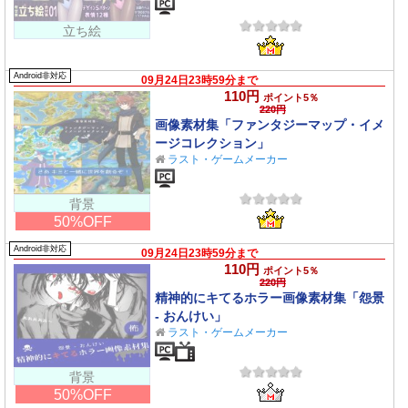
立ち絵
Android非対応
09月24日23時59分まで
110円
ポイント5％
220円
画像素材集「ファンタジーマップ・イメ
ージコレクション」
ラスト・ゲームメーカー
背景
50%OFF
Android非対応
09月24日23時59分まで
110円
ポイント5％
220円
精神的にキてるホラー画像素材集「怨景
- おんけい」
ラスト・ゲームメーカー
背景
50%OFF