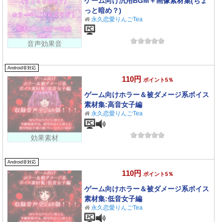
ゲーム向け汎用BGM＋画像素材集(ちょ
っと暗め？)
永久恋愛りんごTea
音声効果音
Android非対応
110円
ポイント5％
ゲーム向けホラー＆被ダメージ系ボイス
素材集:高音女子編
永久恋愛りんごTea
効果素材
Android非対応
110円
ポイント5％
ゲーム向けホラー＆被ダメージ系ボイス
素材集:低音女子編
永久恋愛りんごTea