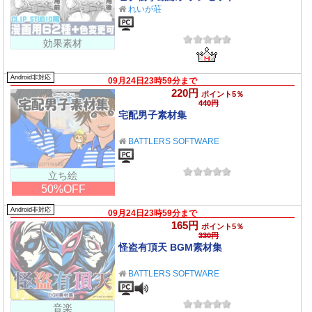
れいが荘
効果素材
Android非対応
09月24日23時59分まで
220円
ポイント5％
440円
宅配男子素材集
BATTLERS SOFTWARE
立ち絵
50%OFF
Android非対応
09月24日23時59分まで
165円
ポイント5％
330円
怪盗有頂天 BGM素材集
BATTLERS SOFTWARE
音楽