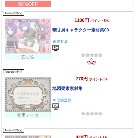
50%OFF
Android非対応
1100円
ポイント5％
喫甘展キャラクター素材集03
喫甘展
立ち絵
Android非対応
770円
ポイント5％
地図要素素材集
胡蝶之夢
実用データ
Android非対応
440円
ポイント5％