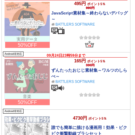
495円
ポイント5％
990円
JavaScript素材集～終わらないデバッグ
～
BATTLERS SOFTWARE
実用データ
50%OFF
Android非対応
09月24日23時59分まで
165円
ポイント5％
330円
ずんたったおじじ素材集～ワルツのしら
べ～
BATTLERS SOFTWARE
音楽
50%OFF
Android非対応
4730円
ポイント5％
誰でも簡単に描ける漫画用！効果・ビク
ビク衝撃動線ブラシセット