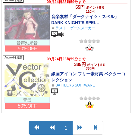
Android非対応
09月24日23時59分まで
55円
ポイント5％
110円
音楽素材「ダークナイツ・スペル」
DARK KNIGHT'S SPELL
ラスト・ゲームメーカー
音声効果音
50%OFF
Android非対応
09月24日23時59分まで
385円
ポイント5％
770円
線画アイコン フリー素材集 ベクターコ
レクション
BATTLERS SOFTWARE
背景
50%OFF
1