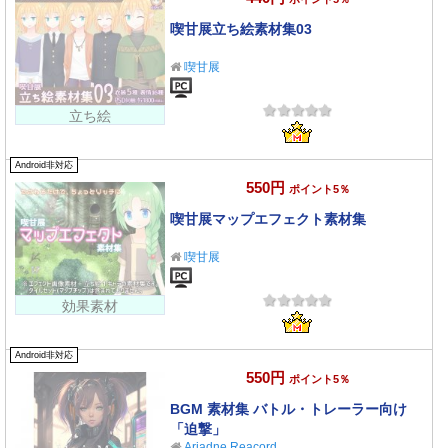
喫甘展立ち絵素材集03
喫甘展
立ち絵
Android非対応
550円
ポイント5％
喫甘展マップエフェクト素材集
喫甘展
効果素材
Android非対応
550円
ポイント5％
BGM 素材集 バトル・トレーラー向け
「迫撃」
Ariadne Reacord