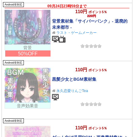
Android非対応
09月24日23時59分まで
110円
ポイント5％
220円
背景素材集「サイバーパンク」- 退廃的
未来都市 -
ラスト・ゲームメーカー
背景
50%OFF
Android非対応
110円
ポイント5％
黒髪少女とBGM素材集
永久恋愛りんごTea
音声効果音
Android非対応
110円
ポイント5％