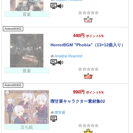
音楽
Android非対応
440円
ポイント5％
HorrorBGM ”Phobia”（13+12曲入り）
Ariadne Reacord
音楽
Android非対応
990円
ポイント5％
喫甘展キャラクター素材集02
喫甘展
立ち絵