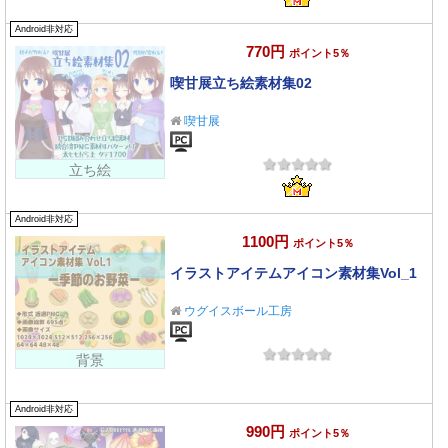
Android非対応
770円
ポイント5％
喫甘展立ち絵素材集02
喫甘展
立ち絵
Android非対応
1100円
ポイント5％
イラストアイテムアイコン素材集Vol_1
ウグイスボール工房
背景
Android非対応
990円
ポイント5％