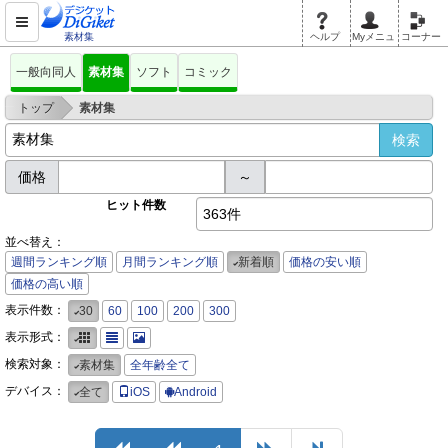
素材集
ヘルプ
Myメニュ
コーナー
一般向同人
素材集
ソフト
コミック
>
トップ
素材集
価格
～
ヒット件数
363件
並べ替え：
週間ランキング順
月間ランキング順
新着順
価格の安い順
価格の高い順
表示件数：
30
60
100
200
300
表示形式：
検索対象：
素材集
全年齢全て
デバイス：
全て
iOS
Android