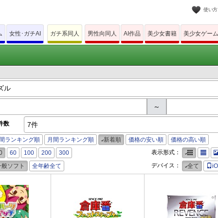
使い方
ム
女性･ガチAI
ガチ系同人
男性向同人
AI作品
美少女書籍
美少女ゲー
～
件数
7件
間ランキング順
月間ランキング順
新着順
価格の安い順
価格の高い順
表示形式：
0
60
100
200
300
デバイス：
一般ソフト
全年齢全て
全て
i