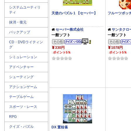
システムユーティリ
ティ
天使のパズル 1 【セーバー】
フルーツポッ
抹消・復元
セーバー株式会社
サンタクロ
バックアップ
一般ソフト
一般ソフト
その他のジャンル
その
CD・DVDライティン
クイズ・パズル
クイズ・
グ
330円
1078円
ポイント5％
ポイント5％
シミュレーション
アドベンチャー
シューティング
アクションゲーム
テーブルゲーム
スポーツ・レース
RPG
クイズ・パズル
DX 置桂雀