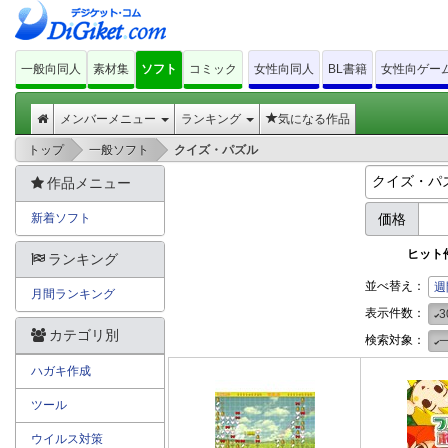
一般向同人
素材集
ソフト
コミック
女性向同人
BL書籍
女性向ゲー
メンバーメニュー
ランキング
気になる作品
>
>
トップ
一般ソフト
クイズ・パズル
作品メニュー
新着ソフト
価格
ヒット
ランキング
並べ替え：
週
月間ランキング
表示件数：
3
カテゴリ別
検索対象：
ハガキ作成
ツール
ウイルス対策