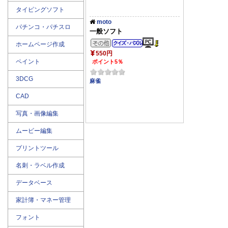
タイピングソフト
moto
パチンコ・パチスロ
一般ソフト
その他のジャンル
クイズ・パズル
ホームページ作成
550円
ペイント
ポイント5％
3DCG
麻雀
CAD
写真・画像編集
ムービー編集
プリントツール
名刺・ラベル作成
データベース
家計簿・マネー管理
フォント