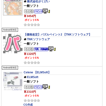
株式会社がくげい
一般ソフト
その他のジャンル
ペイント
3454円
ポイント5％
Android非対応
【価格改定】パズルペイント2 【TNKソフトウェア】
TNKソフトウェア
一般ソフト
その他のジャンル
写真・画像編集
1320円
ポイント5％
Android非対応
Celene 【ELMSoft】
ELMSoft
一般ソフト
その他のジャンル
ペイント
2310円
ポイント5％
CG作成