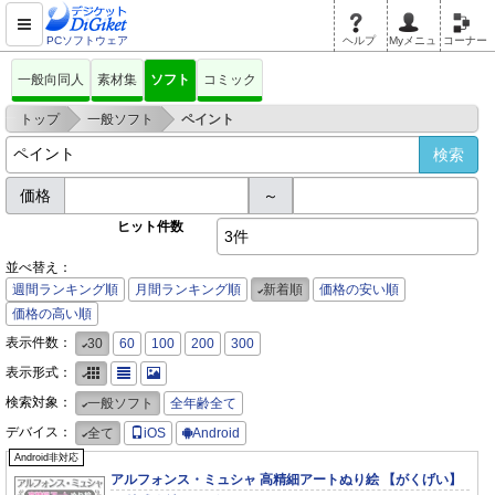
PCソフトウェア
ヘルプ
Myメニュ
コーナー
一般向同人
素材集
ソフト
コミック
>
>
トップ
一般ソフト
ペイント
価格
～
ヒット件数
3件
並べ替え：
週間ランキング順
月間ランキング順
新着順
価格の安い順
価格の高い順
表示件数：
30
60
100
200
300
表示形式：
検索対象：
一般ソフト
全年齢全て
デバイス：
全て
iOS
Android
Android非対応
アルフォンス・ミュシャ 高精細アートぬり絵 【がくげい】