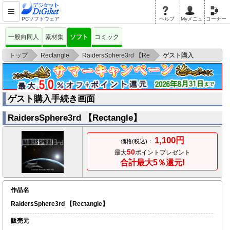
PCソフトウェア
ヘルプ
Myメニュ
コーナー
一般向同人
素材集
ソフト
コミック
>
>
>
トップ
Rectangle
RaidersSphere3rd 【Re
ゲスト購入
ゲスト購入手続き画面
RaidersSphere3rd 【Rectangle】
1,100円
価格(税込)：
50
最大
ポイントプレゼント
合計最大5％還元!
作品名
RaidersSphere3rd 【Rectangle】
販売元