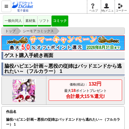
電子書籍
ヘルプ
Myメニュ
コーナー
一般向同人
素材集
ソフト
コミック
>
>
トップ
シーモアコミックス
>
脇役ハピエン計画～悪役の従姉はバッドエン
ゲスト購入
ゲスト購入手続き画面
脇役ハピエン計画～悪役の従姉はバッドエンドから逃
れたい～（フルカラー） 1
132円
価格(税込)：
18
最大
ポイントプレゼント
合計最大15％還元!
作品名
脇役ハピエン計画～悪役の従姉はバッドエンドから逃れたい～（フルカラ
ー） 1