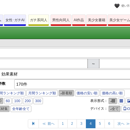
使い方
ム
女性･ガチAI
ガチ系同人
男性向同人
AI作品
美少女書籍
美少女ゲー
～
件数
170件
間ランキング順
月間ランキング順
新着順
価格の安い順
価格の高い順
表示形式：
0
60
100
200
300
デバイス：
素材集
全年齢全て
全て
i
≪ 前へ
1
2
3
4
5
6
次へ ≫