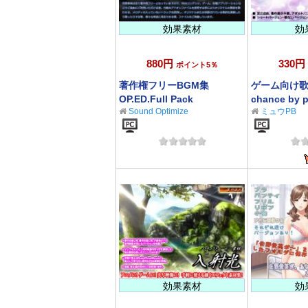
効果素材
効
880円
330円
ポイント5％
著作権フリーBGM集
ゲーム向け歌素
OP.ED.Full Pack
chance by p
Sound Optimize
ミュウPB
elements
効果素材
効