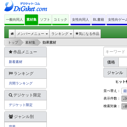
一般向同人
素材集
ソフト
コミック
女性向同人
BL書籍
女性向ゲー
メンバーメニュー
ランキング
気になる作品
>
>
トップ
素材集
効果素材
作品メニュー
新着素材
価格
ジャンル
ランキング
ヒット
月間ランキング
並べ替え：
週
デジケット限定
表示件数：
3
デジケット限定
検索対象：
ジャンル別
背景