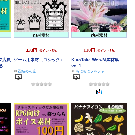
効果素材
効果素材
330円
110円
ポイント5％
ポイント5％
プ店員
ゲーム用素材（ゴシック）
KinoTake Web-M素材集
る
vol.1
乙姫の花笠
もにもにソルジャー