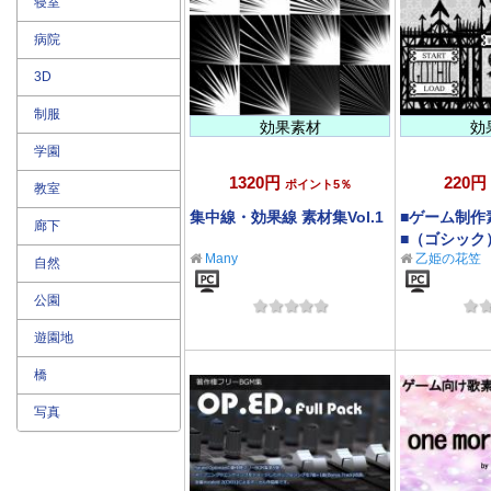
寝室
病院
3D
制服
効果素材
効
学園
1320円
220円
ポイント5％
教室
集中線・効果線 素材集Vol.1
■ゲーム制作
廊下
■（ゴシック
Many
乙姫の花笠
自然
公園
遊園地
橋
写真