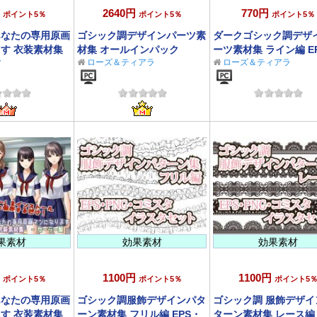
2640円
770円
ポイント5％
ポイント5％
ポイント5％
あなたの専用原画
ゴシック調デザインパーツ素
ダークゴシック調デザ
す 衣装素材集
材集 オールインパック
ーツ素材集 ライン編 E
y
ローズ＆ティアラ
ローズ＆ティアラ
EPS・PNGセット
PNGセット
果素材
効果素材
効果素材
1100円
1100円
ポイント5％
ポイント5％
ポイント5
あなたの専用原画
ゴシック調服飾デザインパタ
ゴシック調 服飾デザイ
す 衣装素材集
ーン素材集 フリル編 EPS・
ターン素材集 レース編