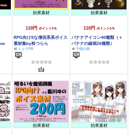
効果素材
効果素材
110円
110円
ポイント5％
ポイント5％
RPG向けSな僧侶系系ボイス
バナナアイコン40種類（＋
row
素材集by柊つらら
バナナの線画26種類）
ミュウPB
千樹の鳥
効果素材
効果素材