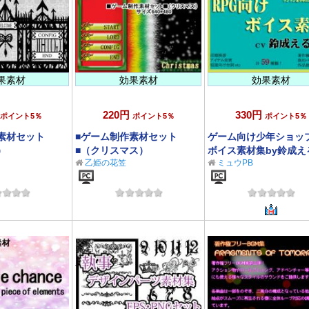
果素材
効果素材
効果素材
220円
330円
ポイント5％
ポイント5％
ポイント5％
素材セット
■ゲーム制作素材セット
ゲーム向け少年ショッ
）
■（クリスマス）
ボイス素材集by鈴成え
乙姫の花笠
ミュウPB