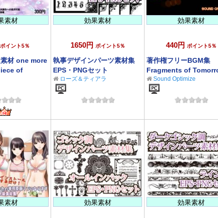
果素材
効果素材
効果素材
1650円
440円
ポイント5％
ポイント5％
ポイント5％
材 one more
執事デザインパーツ素材集
著作権フリーBGM集
iece of
EPS・PNGセット
Fragments of Tomor
ローズ＆ティアラ
Sound Optimize
果素材
効果素材
効果素材