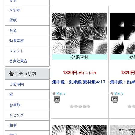
立ち絵
壁紙
音楽
効果素材
フォント
効果素材
効
音声効果音
1320円
1320円
カテゴリ別
ポイント5％
集中線・効果線 素材集Vol.7
集中線・効果線
日常屋内
Many
Many
家
お屋敷
リビング
和室