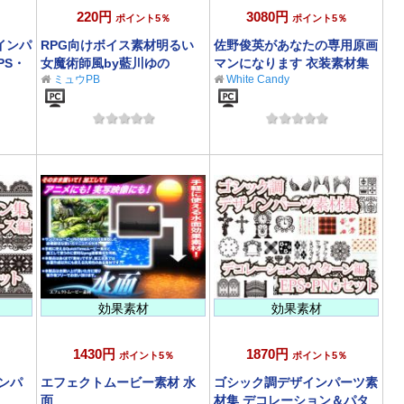
220円
3080円
ポイント5％
ポイント5％
インパ
RPG向けボイス素材明るい
佐野俊英があなたの専用原画
PS・
女魔術師風by藍川ゆの
マンになります 衣装素材集
ミュウPB
White Candy
ABC - ナース -
効果素材
効果素材
1430円
1870円
％
ポイント5％
ポイント5％
ンパ
エフェクトムービー素材 水
ゴシック調デザインパーツ素
面
材集 デコレーション＆パタ