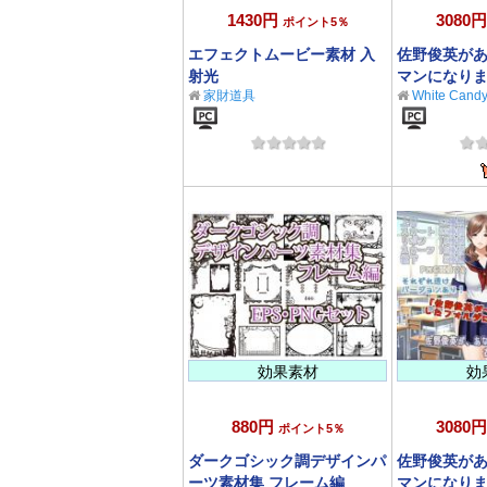
1430円
3080円
ポイント5％
エフェクトムービー素材 入
佐野俊英が
射光
マンになりま
家財道具
White Cand
ABC - 下着 -
効果素材
効
880円
3080円
ポイント5％
ダークゴシック調デザインパ
佐野俊英が
ーツ素材集 フレーム編
マンになりま