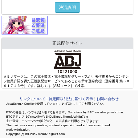
決済説明
正規配信サイト
ＡＢＪマークは、この電子書店・電子書籍配信サービスが、著作権者からコンテン
ツ使用許諾を得た正規版配信サービスであることを示す登録商標（登録番号 第６０
９１７１３号）です。詳しくは［ABJマーク］で検索。
リンクについて
特定商取引法に基づく表示
お問い合わせ
JavaScriptとCookieを使用しています。必ずONにしてご利用ください。
BTCの募金はいつでも受け付けております。Donations by BTC are always welcome.
BTCアドレス:19Ymw4fkvYq1hDLEkpdL4hpmJJWh8u7bjo
主に運営、コンテンツの拡充強化、多言語化に利用させて頂きます。
The main uses are operation, content expansion and enhancement, and
worldwideization.
Copyright (c) @Links / web02.digiket.com