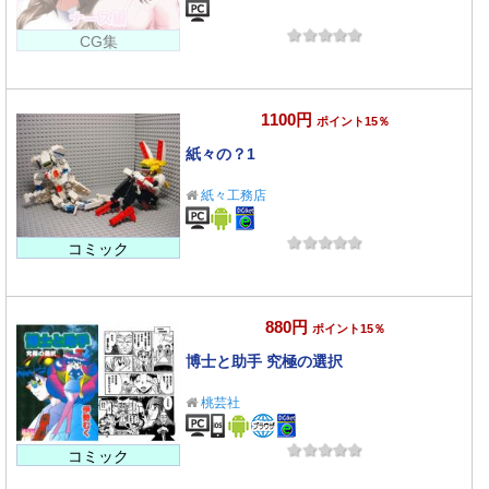
CG集
1100円
ポイント15％
紙々の？1
紙々工務店
コミック
880円
ポイント15％
博士と助手 究極の選択
桃芸社
コミック