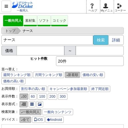
一般同人
ヘルプ
Myメニュ
コーナー
一般向同人
素材集
ソフト
コミック
>
トップ
ナース
詳細
価格
～
ヒット件数
20件
並べ替え：
週間ランキング順
月間ランキング順
新着順
価格の安い順
価格の高い順
お買得順：
割引率の高い順
キャンペーン参加最新順
終了間近順
表示件数：
30
60
100
200
300
表示形式：
検索対象：
一般向同人
一般向コンテンツ
デバイス：
全て
iOS
Android