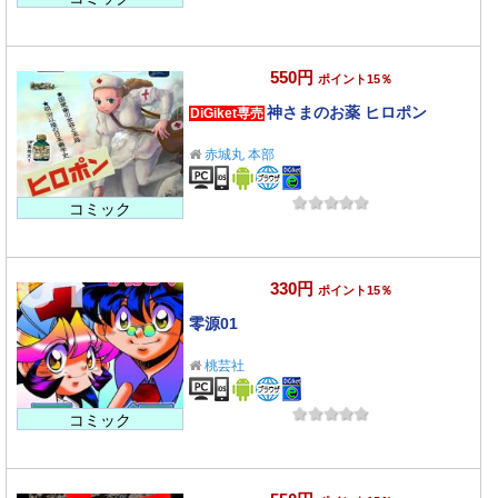
550円
ポイント15％
神さまのお薬 ヒロポン
DiGiket専売
赤城丸 本部
コミック
330円
ポイント15％
零源01
桃芸社
コミック