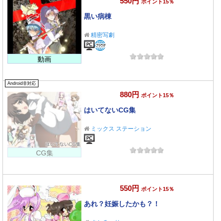
550円
ポイント15％
黒い病棟
精密写劇
動画
Android非対応
880円
ポイント15％
はいてないCG集
ミックス ステーション
CG集
550円
ポイント15％
あれ？妊娠したかも？！