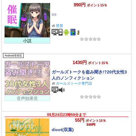
990円
ポイント15％
○○
禁禁
小説
Android非対応
1430円
ポイント15％
ガールズトークを盗み聞き!?20代女性3
人のノンフィクション
ガールズトーク専門店
音声効果音
09月24日23時59分まで
55円
ポイント15％
110円
dicot(双葉)