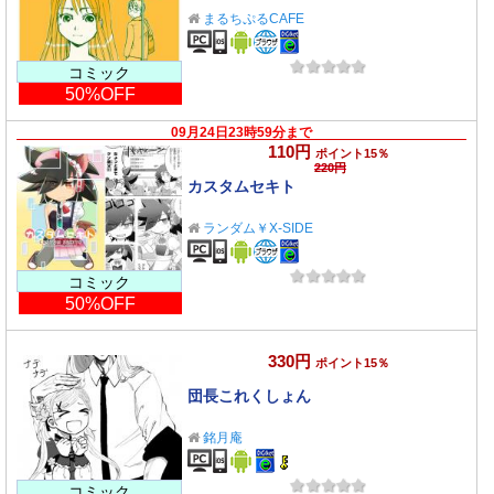
まるちぷるCAFE
コミック
50%OFF
09月24日23時59分まで
110円
ポイント15％
220円
カスタムセキト
ランダム￥X-SIDE
コミック
50%OFF
330円
ポイント15％
団長これくしょん
銘月庵
コミック