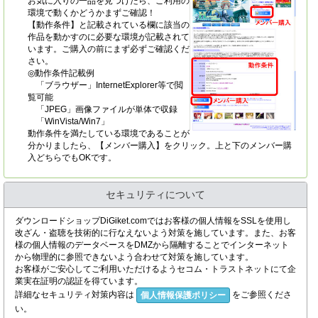
お気に入りの一品を見つけたら、ご利用の
環境で動くかどうかまずご確認！
【動作条件】と記載されている欄に該当の
作品を動かすのに必要な環境が記載されて
います。ご購入の前にまず必ずご確認くだ
さい。
◎動作条件記載例
「ブラウザー」InternetExplorer等で閲
覧可能
「JPEG」画像ファイルが単体で収録
「WinVista/Win7」
動作条件を満たしている環境であることが
分かりましたら、【メンバー購入】をクリック。上と下のメンバー購
入どちらでもOKです。
セキュリティについて
ダウンロードショップDiGiket.comではお客様の個人情報をSSLを使用し
改ざん・盗聴を技術的に行なえないよう対策を施しています。また、お客
様の個人情報のデータベースをDMZから隔離することでインターネット
から物理的に参照できないよう合わせて対策を施しています。
お客様がご安心してご利用いただけるようセコム・トラストネットにて企
業実在証明の認証を得ています。
詳細なセキュリティ対策内容は
をご参照くださ
個人情報保護ポリシー
い。