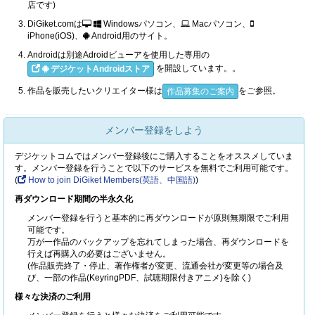
店です)
DiGiket.comは
Windowsパソコン、
Macパソコン、
iPhone(iOS)、
Android用のサイト。
Androidは別途Adroidビューアを使用した専用の
を開設しています。。
デジケットAndroidストア
作品を販売したいクリエイター様は
をご参照。
作品募集のご案内
メンバー登録をしよう
デジケットコムではメンバー登録後にご購入することをオススメしていま
す。メンバー登録を行うことで以下のサービスを無料でご利用可能です。
(
How to join DiGiket Members(英語、中国語)
)
再ダウンロード期間の半永久化
メンバー登録を行うと基本的に再ダウンロードが原則無期限でご利用
可能です。
万が一作品のバックアップを忘れてしまった場合、再ダウンロードを
行えば再購入の必要はございません。
(作品販売終了・停止、著作権者が変更、流通会社が変更等の場合及
び、一部の作品(KeyringPDF、試聴期限付きアニメ)を除く)
様々な決済のご利用