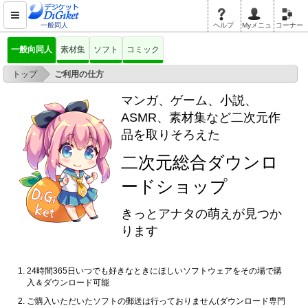
一般同人
ヘルプ
Myメニュ
コーナー
一般向同人
素材集
ソフト
コミック
>
トップ
ご利用の仕方
マンガ、ゲーム、小説、
ASMR、素材集など二次元作
品を取りそろえた
二次元総合ダウンロ
ードショップ
きっとアナタの萌えが見つか
ります
24時間365日いつでも好きなときにほしいソフトウェアをその場で購
入＆ダウンロード可能
ご購入いただいたソフトの郵送は行っておりません(ダウンロード専門