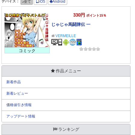
デバイス：
全て
iOS
Android
330円
ポイント15％
じゃじゃ馬闘牌伝 一
VERMEILLE
コミック
作品メニュー
新着作品
新着レビュー
価格値引き情報
アップデート情報
ランキング