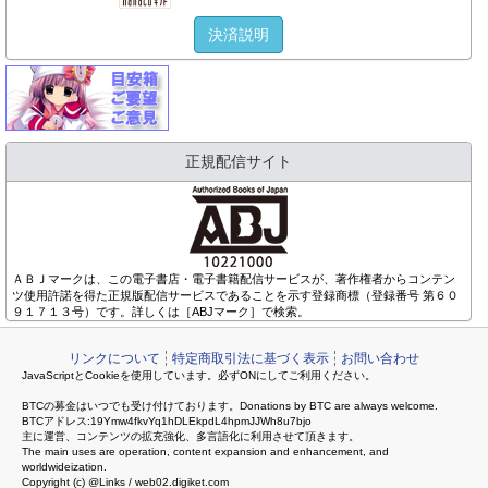
決済説明
正規配信サイト
ＡＢＪマークは、この電子書店・電子書籍配信サービスが、著作権者からコンテン
ツ使用許諾を得た正規版配信サービスであることを示す登録商標（登録番号 第６０
９１７１３号）です。詳しくは［ABJマーク］で検索。
リンクについて
特定商取引法に基づく表示
お問い合わせ
JavaScriptとCookieを使用しています。必ずONにしてご利用ください。
BTCの募金はいつでも受け付けております。Donations by BTC are always welcome.
BTCアドレス:19Ymw4fkvYq1hDLEkpdL4hpmJJWh8u7bjo
主に運営、コンテンツの拡充強化、多言語化に利用させて頂きます。
The main uses are operation, content expansion and enhancement, and
worldwideization.
Copyright (c) @Links / web02.digiket.com