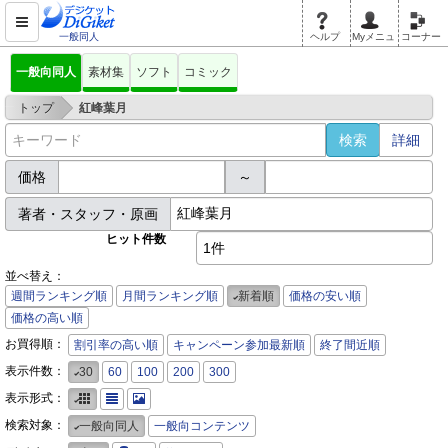
一般同人
ヘルプ
Myメニュ
コーナー
一般向同人
素材集
ソフト
コミック
>
トップ
紅峰葉月
詳細
価格
～
著者・スタッフ・原画
ヒット件数
1件
並べ替え：
週間ランキング順
月間ランキング順
新着順
価格の安い順
価格の高い順
お買得順：
割引率の高い順
キャンペーン参加最新順
終了間近順
表示件数：
30
60
100
200
300
表示形式：
検索対象：
一般向同人
一般向コンテンツ