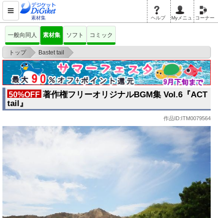
素材集
ヘルプ
Myメニュ
コーナー
一般向同人
素材集
ソフト
コミック
>
>
トップ
Bastet tail
著作権フリーオリジナルBGM集 Vol.6『ACT tail』
著作権フリーオリジナルBGM集 Vol.6『ACT
50%OFF
tail』
作品ID:ITM0079564