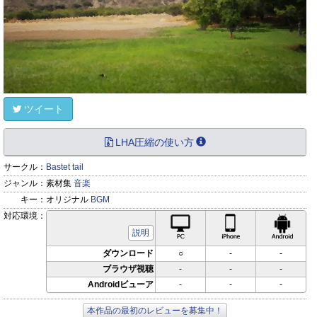
ツイート
LHA圧縮の使い方
サークル：
Bastet tail
ジャンル：
素材集
音楽
キー：
オリジナル
BGM
対応環境：
PC対応
iPhone対応
Andr
説明
ダウンロード
○
-
-
ブラウザ視聴
-
-
-
Androidビューア
-
-
-
本作品の最初のレビューを募集中！