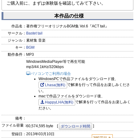
ご購入前に、まずは体験版を確認してみて下さい。
本作品の仕様
作品名：
著作権フリーオリジナルBGM集 Vol.6『ACT tail』
サークル：
Bastet tail
ジャンル：
素材集 音楽
キー：
BGM
動作条件：
MP3
WindowsMediaPlayer等で再生可能
mp3/44.1kHz/320kbps
パソコンでご利用の場合
WindowsPCで作品ファイルをダウンロード後、
で解凍を行って作品をお楽しみくださ
Lhasa(無料)
い。
macで作品ファイルをダウンロード後、
で解凍を行って作品をお楽しみく
HappyLHA(無料)
ださい。
備考：
ファイル容量：
60,574,595 byte [
]
ダウンロード時間
登録日：
2013年03月10日