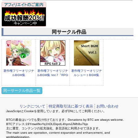
同サークル作品
著作権フリーオリジナ
著作権フリーオリジナ
著作権フリーオリジナ
ルBGM集
ルBGM集 Vol.7『RPG
ルショートBGM集
Vol.8『Sengoku
tail
Vol.1
同一サークル作品一覧
リンクについて
特定商取引法に基づく表示
お問い合わせ
JavaScriptとCookieを使用しています。必ずONにしてご利用ください。
著作権フリーオリジナ
著作権フリーオリジナ
BTCの募金はいつでも受け付けております。Donations by BTC are always welcome.
ルジングル曲集 Vol.2
ルBGM集 『Trial Pack
BTCアドレス:19Ymw4fkvYq1hDLEkpdL4hpmJJWh8u7bjo
2』
主に運営、コンテンツの拡充強化、多言語化に利用させて頂きます。
The main uses are operation, content expansion and enhancement, and
worldwideization.