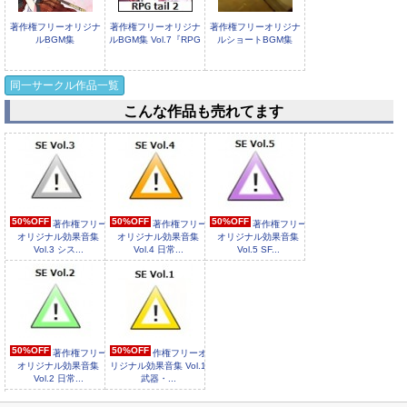
著作権フリーオリジナ
著作権フリーオリジナ
著作権フリーオリジナ
ルBGM集
ルBGM集 Vol.7『RPG
ルショートBGM集
Vol.8『Sengoku
tail
Vol.1
同一サークル作品一覧
こんな作品も売れてます
著作権フリーオリジナ
著作権フリーオリジナ
ルジングル曲集 Vol.2
ルBGM集 『Trial Pack
2』
50%OFF
50%OFF
50%OFF
著作権フリー
著作権フリー
著作権フリー
オリジナル効果音集
オリジナル効果音集
オリジナル効果音集
Vol.3 シス...
Vol.4 日常...
Vol.5 SF...
50%OFF
50%OFF
著作権フリー
作権フリーオ
オリジナル効果音集
リジナル効果音集 Vol.1
Vol.2 日常...
武器・...