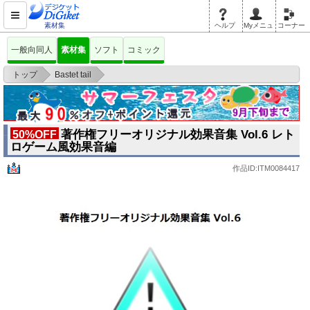
素材集
ヘルプ
Myメニュ
コーナー
一般向同人
素材集
ソフト
コミック
>
>
トップ
Bastet tail
著作権フリーオリジナル効果音集 Vol.6 レトロゲーム風効果音編
著作権フリーオリジナル効果音集 Vol.6 レト
50%OFF
ロゲーム風効果音編
作品ID:ITM0084417