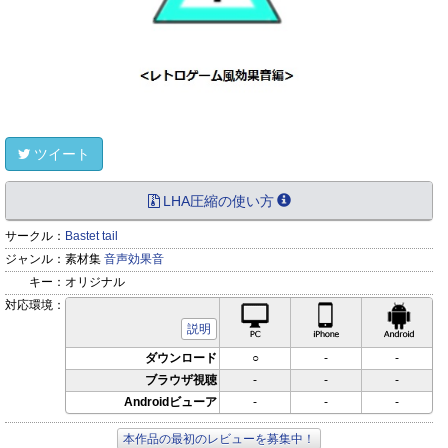
ツイート
LHA圧縮の使い方
サークル：
Bastet tail
ジャンル：
素材集
音声効果音
キー：
オリジナル
対応環境：
PC対応
iPhone対応
Andr
説明
ダウンロード
○
-
-
ブラウザ視聴
-
-
-
Androidビューア
-
-
-
本作品の最初のレビューを募集中！