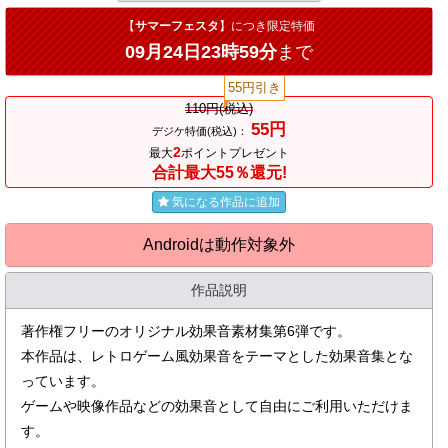
【
サマーフェスタ
】につき限定特価
09月24日23時59分
まで
55円引き
110円(税込)
55円
デジケ特価(税込)：
2
最大
ポイントプレゼント
合計最大55％還元!
気になる作品に追加
Androidは動作対象外
作品説明
著作権フリーのオリジナル効果音素材集第6弾です。
本作品は、レトロゲーム風効果音をテーマとした効果音集とな
っています。
ゲームや映像作品などの効果音として自由にご利用いただけま
す。