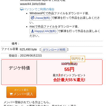
WindowsMediaPlayer等で再生可能
wave/44.1kHz/16bit
パソコンでご利用の場合
WindowsPCで作品ファイルをダウンロード後、
で解凍を行って作品をお楽しみくださ
Lhasa(無料)
い。
macで作品ファイルをダウンロード後、
で解凍を行って作品をお楽しみく
HappyLHA(無料)
ださい。
備考：
ファイル容量：
625,490 byte [
]
ダウンロード時間
登録日：
2013年06月22日
55円引き
110円(税込)
デジケ特価
55円
2
最大
ポイントプレゼント
合計最大55％還元!
ポイント還元
メンバー購入
メンバー登録されている方はこちら。