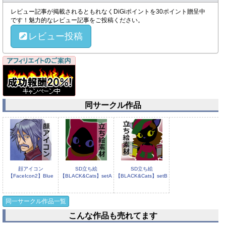
レビュー記事が掲載されるともれなくDiGiポイントを30ポイント贈呈中
です！魅力的なレビュー記事をご投稿ください。
レビュー投稿
同サークル作品
顔アイコン
SD立ち絵
SD立ち絵
【FaceIcon2】Blue
【BLACK&Cats】setA
【BLACK&Cats】setB
同一サークル作品一覧
こんな作品も売れてます