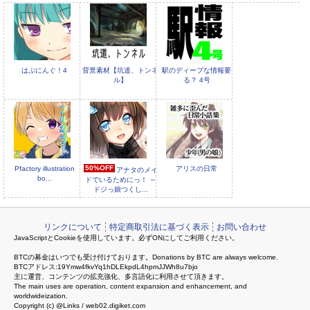
顔アイコン
顔アイコン
【FaceIcon4】横顔A
【FaceIcon4】横顔B
はぷにんぐ！4
背景素材【坑道、トンネ
駅のディープな情報要
ル】
る？ 4号
50%OFF
Pfactory illustration
アリスの日常
アナタのメイ
bo...
ドでいるためにっ！ ～
ドジっ娘つくし...
リンクについて
特定商取引法に基づく表示
お問い合わせ
JavaScriptとCookieを使用しています。必ずONにしてご利用ください。
BTCの募金はいつでも受け付けております。Donations by BTC are always welcome.
BTCアドレス:19Ymw4fkvYq1hDLEkpdL4hpmJJWh8u7bjo
主に運営、コンテンツの拡充強化、多言語化に利用させて頂きます。
The main uses are operation, content expansion and enhancement, and
worldwideization.
Copyright (c) @Links / web02.digiket.com