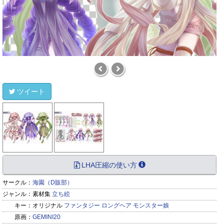
ツイート
LHA圧縮の使い方
サークル：
海園（D販部）
ジャンル：
素材集
立ち絵
キー：
オリジナル
ファンタジー
ロングヘア
モンスター娘
原画：
GEMINI20