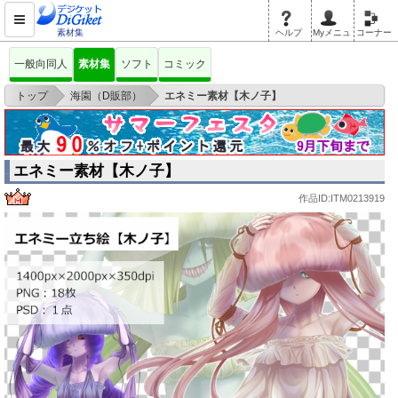
素材集
ヘルプ
Myメニュ
コーナー
一般向同人
素材集
ソフト
コミック
>
>
トップ
海園（D販部）
エネミー素材【木ノ子】
エネミー素材【木ノ子】
作品ID:ITM0213919