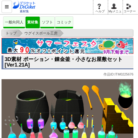
素材集
ヘルプ
Myメニュ
コーナー
一般向同人
素材集
ソフト
コミック
>
>
トップ
ウグイスボール工房
3D素材 ポーション・錬金釜・小さなお屋敷セット[Ver1.21A]
3D素材 ポーション・錬金釜・小さなお屋敷セット
[Ver1.21A]
作品ID:ITM0225676