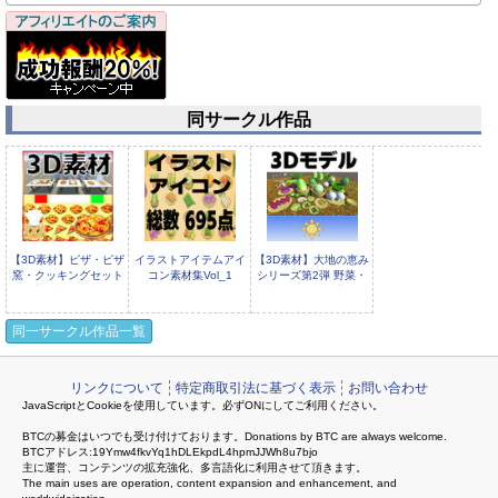
同サークル作品
【3D素材】ピザ・ピザ
イラストアイテムアイ
【3D素材】大地の恵み
窯・クッキングセット
コン素材集Vol_1
シリーズ第2弾 野菜・
[商用利用可,R1
畑・田んぼ・農具
同一サークル作品一覧
リンクについて
特定商取引法に基づく表示
お問い合わせ
JavaScriptとCookieを使用しています。必ずONにしてご利用ください。
3D素材・カフェバー構
3D素材・シャボン玉遊
BTCの募金はいつでも受け付けております。Donations by BTC are always welcome.
築セット
びセットVer1.01(パー
BTCアドレス:19Ymw4fkvYq1hDLEkpdL4hpmJJWh8u7bjo
ティクルエ
主に運営、コンテンツの拡充強化、多言語化に利用させて頂きます。
The main uses are operation, content expansion and enhancement, and