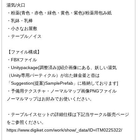
湯気/火口
・粉薬(青色・赤色・緑色・黄色・紫色)/粉薬用包み紙
・乳鉢・乳棒
・小さなお屋敷
・テーブル／イス
【ファイル構成】
・FBXファイル
・Unitypackage(調整済み)[紹介画像にある、妖しい湯気
（Unity専用パーティクル）が出た錬金釜と壺は
「Suggestion(提案)SamplePrefab」に格納しております]
・予備用テクスチャ・ノーマルマップ画像PNGファイル
ノーマルマップはお好みでお使いください。
・テーブルイスセットの詳細仕様は下記当サークル販売ページ
をご参照ください。
https://www.digiket.com/work/show/_data/ID=ITM0225322/