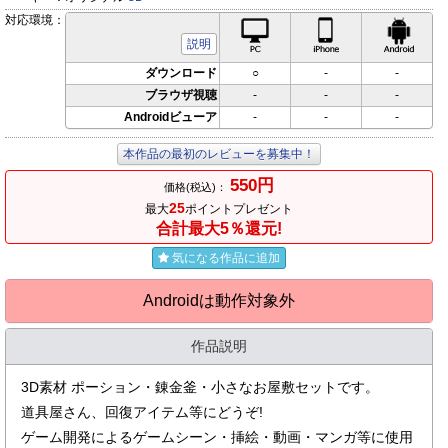
対応環境：
PC対応
iPhone対応
Andr
説明
ダウンロード
○
-
-
ブラウザ視聴
-
-
-
Androidビューア
-
-
-
本作品の最初のレビューを募集中！
550円
価格(税込)：
25
最大
ポイントプレゼント
合計最大5％還元!
気になる作品に追加
Androidは動作対象外
作品説明
3D素材 ポーション・錬金釜・小さなお屋敷セットです。
道具屋さん、回復アイテム等にどうぞ!
ゲーム開発によるゲームシーン・挿絵・動画・マンガ等に使用