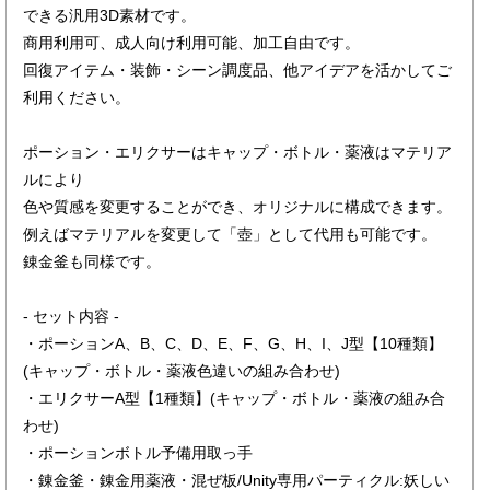
できる汎用3D素材です。
商用利用可、成人向け利用可能、加工自由です。
回復アイテム・装飾・シーン調度品、他アイデアを活かしてご
利用ください。
ポーション・エリクサーはキャップ・ボトル・薬液はマテリア
ルにより
色や質感を変更することができ、オリジナルに構成できます。
例えばマテリアルを変更して「壺」として代用も可能です。
錬金釜も同様です。
- セット内容 -
・ポーションA、B、C、D、E、F、G、H、I、J型【10種類】
(キャップ・ボトル・薬液色違いの組み合わせ)
・エリクサーA型【1種類】(キャップ・ボトル・薬液の組み合
わせ)
・ポーションボトル予備用取っ手
・錬金釜・錬金用薬液・混ぜ板/Unity専用パーティクル:妖しい