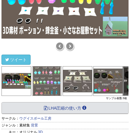
ツイート
サンプル枚数:6枚
LHA圧縮の使い方
サークル：
ウグイスボール工房
ジャンル：
素材集
背景
キー：
オリジナル
3D