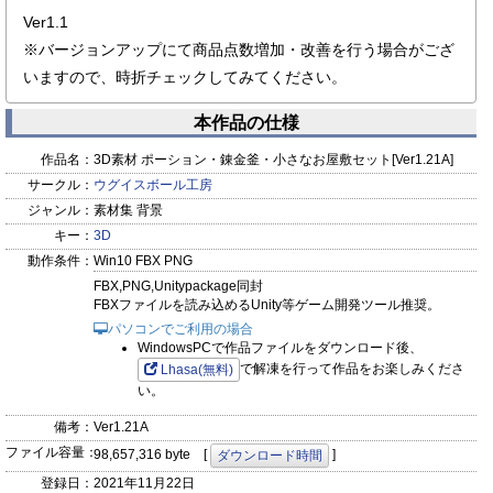
Ver1.1
※バージョンアップにて商品点数増加・改善を行う場合がござ
いますので、時折チェックしてみてください。
本作品の仕様
作品名：
3D素材 ポーション・錬金釜・小さなお屋敷セット[Ver1.21A]
サークル：
ウグイスボール工房
ジャンル：
素材集 背景
キー：
3D
動作条件：
Win10 FBX PNG
FBX,PNG,Unitypackage同封
FBXファイルを読み込めるUnity等ゲーム開発ツール推奨。
パソコンでご利用の場合
WindowsPCで作品ファイルをダウンロード後、
で解凍を行って作品をお楽しみくださ
Lhasa(無料)
い。
備考：
Ver1.21A
ファイル容量：
98,657,316 byte [
]
ダウンロード時間
登録日：
2021年11月22日