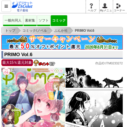
電子書籍
ヘルプ
Myメニュ
コーナー
一般向同人
素材集
ソフト
コミック
>
>
>
トップ
コミック/ノベル
ぶんか社
PRIMO Vol.6
PRIMO Vol.6
最大15％還元対象
作品ID:ITM0233272