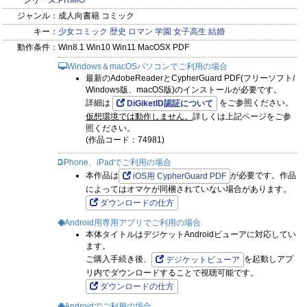
先輩からのプロポーズ…その意味を考えるなか、日常が変化!?
シリーズ:
PRIMO
ジャンル：
成人向書籍 コミック
★『ドイツもこいつも』第6話（Dokko）
キー：
少女コミック
歴史
ロマン
学園
女子高生
結婚
ドイツでも、我らを苦しめるスギ花粉と戦うつもりが…？
動作条件：
Win8.1 Win10 Win11 MacOSX PDF
★『恋愛共同戦線』第6話（七里慧）
Windows＆macOSパソコンでご利用の場合
この恋に決着をつける時！ そして、新たな恋の芽生えが――!?
最新のAdobeReaderとCypherGuard PDF(フリーソフト/
★『乙女ゲームのヒロインに転生して不安しかないけど、やっ
Windows版、macOS版)のインストールが必要です。
ぱり推ししか勝たん』第6話（陽名ユキ）
詳細は
をご参照ください。
DiGiketID認証について
仮想環境では動作しません。
詳しくは上記ページをご参
新たな攻略対象キャラの登場に、悩みが尽きなくて…！
照ください。
(作品コード：74981)
iPhone、iPadでご利用の場合
本作品は
が必要です。作品
iOS用 CypherGuard PDF
によってはオマケが同梱されていない場合があります。
ダウンロードの仕方
Android用専用アプリでご利用の場合
本体タイトルはデジケットAndroidビューアに対応してい
ます。
ご購入手続き後、
を起動しアプ
デジケットビューア
リ内でダウンロードすることで視聴可能です。
ダウンロードの仕方
Androidでご利用の場合