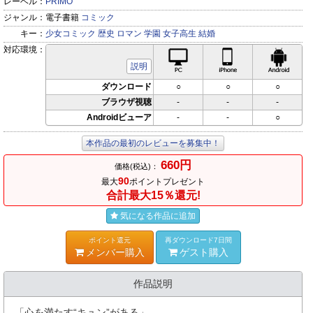
レーベル：
PRIMO
ジャンル：
電子書籍
コミック
キー：
少女コミック
歴史
ロマン
学園
女子高生
結婚
対応環境：
PC対応
iPhone対応
Andr
説明
ダウンロード
○
○
○
ブラウザ視聴
-
-
-
Androidビューア
-
-
○
本作品の最初のレビューを募集中！
660円
価格(税込)：
90
最大
ポイントプレゼント
合計最大15％還元!
気になる作品に追加
ポイント還元
再ダウンロード7日間
メンバー購入
ゲスト購入
作品説明
「心を満たす“キュン”がある」