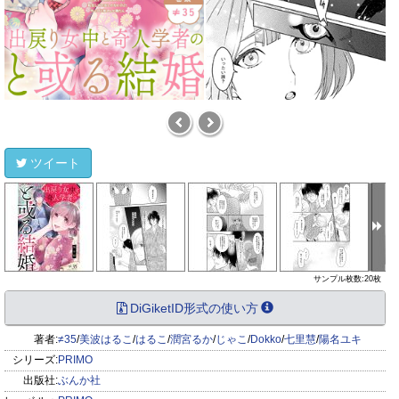
ツイート
サンプル枚数:20枚
DiGiketID形式の使い方
著者:
≠35
/
美波はるこ
/
はるこ
/
潤宮るか
/
じゃこ
/
Dokko
/
七里慧
/
陽名ユキ
シリーズ:
PRIMO
出版社:
ぶんか社