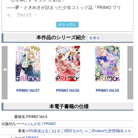
――夢・ときめきが詰まった少女コミック誌『PRIMO プリ
モ』【Vol.6】！
あなたの好きがきっと見つかる、胸ドキドキの物語が盛りだく
続きを読む
さん！
本作品のシリーズ紹介
全表示
【表紙＆巻頭】
★『出戻り女中と奇人学者のと或る結婚』第6話（≠35）
妻として役に立ちたかった…そんな不安な気持ちごと包んでも
らえて――。
【連載作品】
PRIMO Vol.57
PRIMO Vol.56
PRIMO Vol.55
P
★『兼松先生、美味しゅうございますか？』第5話（美波はる
こ）
本電子書籍の仕様
思いがけず、先生と公園でお茶をすることに――!?
prev
next
★『葬浄のフレイメント』第4話（潤宮るか）
書籍名:
PRIMO Vol.6
転校生の登場で、波乱の予感…!?
出版社/レーベル:
ぶんか社
/
PRIMO
★『ボクのいとしい怪力姫』第2話（じゃこ）
著者:
≠35
/
美波はるこ
/
はるこ
/
潤宮るか
/
じゃこ
/
Dokko
/
七里慧
/
陽名ユキ