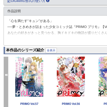
DiGiketID形式の使い方
作品説明
「心を満たす“キュン”がある」
──夢・ときめきが詰まった少女コミック誌『PRIMO プリモ』【Vol
あなたの好きがきっと見つかる、胸ドキドキの物語が盛りだくさ
【表紙＆巻頭】
本作品のシリーズ紹介
★『夜の生き神様とすすかぶりの乙女』第10話（蒔々）
全表示
夫婦になるために進むことを決めたふたりは、甘い時間を過ごすけ
【新連載】
★『これから幸せになります！ 虐げられ令嬢ですが敵対国の公爵
「魔女」と虐げられつづけた令嬢が、敵対国の公爵との出逢いで
愛と幸せを知る物語…開幕！
【連載作品】
PRIMO Vol.57
PRIMO Vol.56
PR
★『週末は恋を召し上がれ』第6話（石蕗こはな）