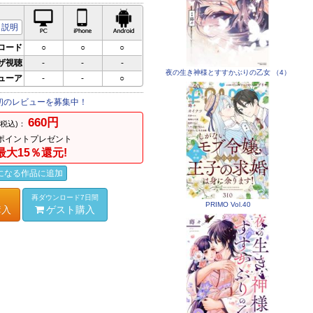
PC対応
iPhone対応
Android対応
説明
ロード
○
○
○
ザ視聴
-
-
-
夜の生き神様とすすかぶりの乙女 （4）
ビューア
-
-
○
初のレビューを募集中！
660円
(税込)：
ポイントプレゼント
最大15％還元!
になる作品に追加
再ダウンロード7日間
PRIMO Vol.40
購入
ゲスト購入