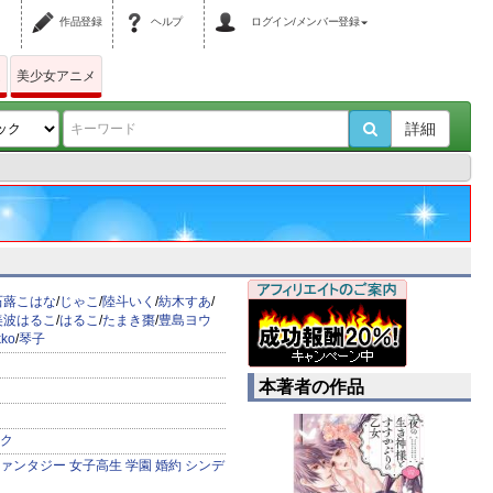
作品登録
ヘルプ
ログイン/メンバー登録
ム
美少女アニメ
詳細
石蕗こはな
/
じゃこ
/
陸斗いく
/
紡木すあ
/
美波はるこ
/
はるこ
/
たまき棗
/
豊島ヨウ
ko
/
琴子
本著者の作品
ク
ァンタジー
女子高生
学園
婚約
シンデ