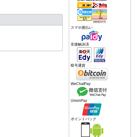
スマホ後払い
非接触決済
暗号通貨
WeChatPay
UnionPay
ポイントバック