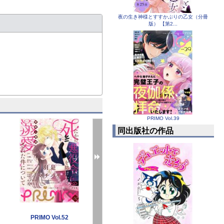
夜の生き神様とすすかぶりの乙女（分冊
版） 【第2...
PRIMO Vol.39
同出版社の作品
PRIMO Vol.52
PRIMO Vol.51
PRIMO 