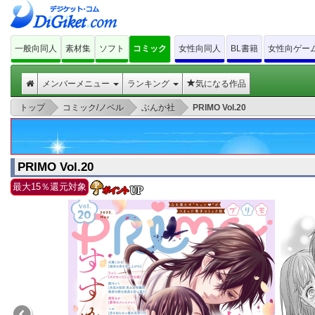
一般向同人
素材集
ソフト
コミック
女性向同人
BL書籍
女性向ゲー
メンバーメニュー
ランキング
気になる作品
>
>
>
トップ
コミック/ノベル
ぶんか社
PRIMO Vol.20
PRIMO Vol.20
最大15％還元対象