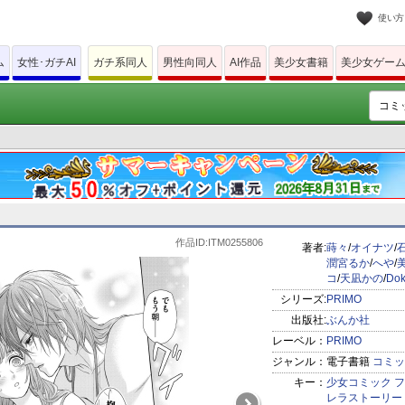
使い方
ム
女性･ガチAI
ガチ系同人
男性向同人
AI作品
美少女書籍
美少女ゲー
作品ID:ITM0255806
著者:
蒔々
/
オイナツ
/
潤宮るか
/
へや
/
コ
/
天凪かの
/
Dok
シリーズ:
PRIMO
出版社:
ぶんか社
レーベル：
PRIMO
ジャンル：
電子書籍
コミッ
キー：
少女コミック
フ
レラストーリー