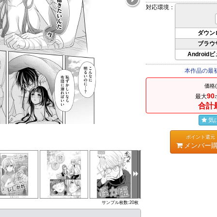
対応環境：
ダウン
ブラウ
Android
本作品の最
価格
90
最大
合計
気
ポイント還元
メンバー
サンプル枚数:20枚