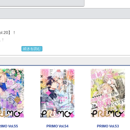
.20】！
ん！
続きを読む
ど──？
様に何故か溺愛されてます』第1話（オイナツ）
世界が変わっていく。
IMO Vol.55
PRIMO Vol.54
PRIMO Vol.53