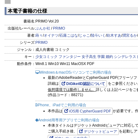
★『ボクのいとしい怪力姫』第15話（じゃこ）
本電子書籍の仕様
★『氷花の初恋 笑わぬ令嬢は無骨な騎士団長を恋い慕う』第3話
★『離婚予定の契約婚なのに、冷酷公爵様に執着されています』第
書籍名:
PRIMO Vol.20
★『葬浄のフレイメント』第9話（潤宮るか）
出版社/レーベル:
ぶんか社
/
PRIMO
★『恋を知らない魔女見習いはワケあり王子と魔法みたいな恋をす
著者:
蒔々
/
オイナツ
/
石蕗こはな
/
じゃこ
/
陸斗いく
/
紡木すあ
/
潤宮るか
/
★『兼松先生、美味しゅうございますか？』第13話（美波はるこ
シリーズ:
PRIMO
ジャンル：
成人向書籍 コミック
★『うちにおいで、愛してあげる 若旦那様と極上同棲』第3話（
キー：
少女コミック
ファンタジー
女子高生
学園
婚約
シンデレラス
★『かわいいキミに恋わずらい』第6話（豊島ヨウコ）
動作条件：
Win8.1 Win10 Win11 MacOSX PDF
★『君を知って花にはる』第8話（天凪かの）
Windows＆macOSパソコンでご利用の場合
★『ドイツもこいつも』第18話（Dokko）
最新のAdobeReaderとCypherGuard PDF(フリ
詳細は
をご参照ください
DiGiketID認証について
仮想環境では動作しません。
詳しくは上記ページをご
(作品コード：88271)
iPhone、iPadでご利用の場合
本作品は
が必要です。
iOS用 CypherGuard PDF
Android用専用アプリでご利用の場合
本体タイトルはデジケットAndroidビューアに対応し
ご購入手続き後、
を起動しア
デジケットビューア