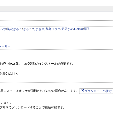
（陸斗いく）
prev
next
4話（漫画：紡木すあ／原作：琴子）
る』第10話（へや）
へや
/
美波はるこ
/
はるこ
/
たまき棗
/
豊島ヨウコ
/
天凪かの
/
Dokko
/
琴子
）
たまき棗）
トーリー
ーソフト/Windows版、macOS版)のインストールが必要です。
。
参照ください。
作品によってはオマケが同梱されていない場合があります。
ダウンロードの仕方
ています。
プリ内でダウンロードすることで視聴可能です。