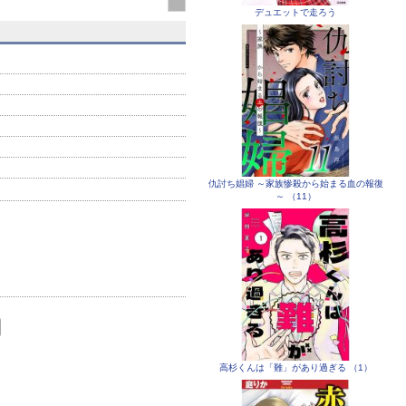
デュエットで走ろう
仇討ち娼婦 ～家族惨殺から始まる血の報復
～ （11）
高杉くんは「難」があり過ぎる （1）