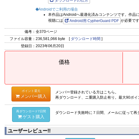
ダウンロードの仕方
Androidでご利用の場合
本作品はAndroidへ最適化済みコンテンツです。作
視聴には
が必要で
Android用 CypherGuard PDF
備考：
全370ページ
ファイル容量：
236,581,066 byte [
ダウンロード時間
]
登録日：
2023年06月20日
価格
ポイント還元
メンバー登録されている方はこちら。
メンバー購入
再ダウンロード、ニ重購入防止有り。最大90ポイ
再ダウンロード7日間
ダウンロード失敗時に７日間、メールに従って再
ゲスト購入
ユーザーレビュー!!