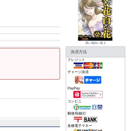
赤い花白い花 2
決済方法
クレジット
チャージ決済
PayPay
コンビニ
郵便局/銀行
各種電子マネー