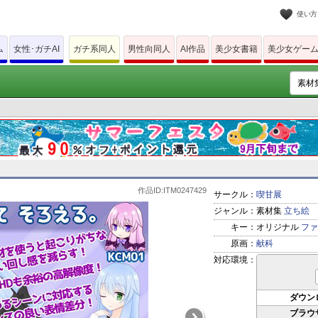
使い方
ム
女性･ガチAI
ガチ系同人
男性向同人
AI作品
美少女書籍
美少女ゲー
作品ID:ITM0247429
サークル：
喫甘展
ジャンル：
素材集
立ち絵
キー：
オリジナル
ファ
原画：
献科
対応環境：
ダウン
ブラウ