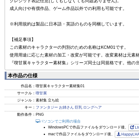
クレジット表記任意(してもしなくても問題ありません)。
成人向けや有償作品、ゲーム作品以外での利用も可能です。
※利用規約は製品に日本語・英語のものを同梱しています。
【補足事項】
この素材のキャラクターの判別のための名称はKCM01です。
使用用途に応じた素材の加工・改変が可能です。改変素材は元素
『喫甘展キャラクター素材集』シリーズ同士は同規格です。他の当
本作品の仕様
作品名：
喫甘展キャラクター素材集01
サークル：
喫甘展
ジャンル：
素材集 立ち絵
キー：
ファンタジー
お姉さん
巨乳
ロングヘア
動作条件：
PNG
パソコンでご利用の場合
WindowsPCで作品ファイルをダウンロード後、
L
macで作品ファイルをダウンロード後、
HappyLH