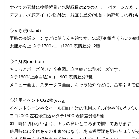
すべての素材に桃髪紫目と水髪緑目の2つのカラーパターンがあり
デフォルメ顔アイコン以外は、服無し差分(乳首・局部無しの裸)
◇立ち絵(stand)
平時の会話シーンなどに使う立ち絵です。5.5頭身相当くらいの絵
太腿から上 タテ1700×ヨコ1200 表情差分12種
◇全身図(portrait)
ちょっとポーズ付けた全身図。立ち絵とは別ポーズです。
タテ1800(上余白込)×ヨコ900 表情差分3種
メニュー画面、ステータス画面、キャラ紹介などに、基本引きで
◇汎用イベントCG2枚(evcg)
イベントシーンやタイトル画面向けの汎用スチル(やや傾いたバス
ヨコ2000(左右余白込)×タテ1500 表情差分各9種
加工時に切れないよう、キリの良いところまで描いてあります。
使用時には全体をそのままではなく、ある程度端を切ったほうが