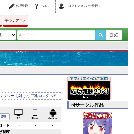
作品登録
ヘルプ
ログイン/メンバー登録
ム
美少女アニメ
詳細
ンタジー
お姉さん
巨乳
ロングヘア
同サークル作品
PC対応
iPhone対応
Android対応
説明
ロード
○
-
-
ザ視聴
-
-
-