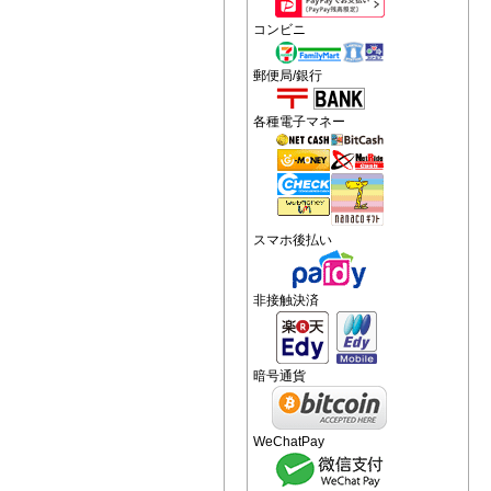
コンビニ
郵便局/銀行
各種電子マネー
スマホ後払い
非接触決済
暗号通貨
WeChatPay