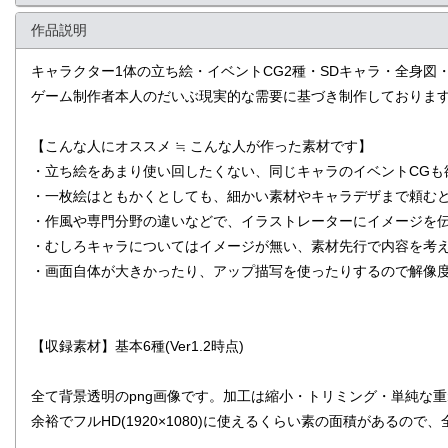
作品説明
キャラクター1体の立ち絵・イベントCG2種・SDキャラ・全身
ゲーム制作者本人のだいぶ現実的な需要に基づき制作しておりま
【こんな人にオススメ ≒ こんな人が作った素材です】
・立ち絵をあまり使い回したくない、同じキャラのイベントCGも
・一枚絵はともかくとしても、細かい素材やキャラデザまで頼む
・作風や専門分野の違いなどで、イラストレーターにイメージを
・むしろキャラについてはイメージが無い、素材先行で内容を考
・画面自体が大きかったり、アップ描写を使ったりするので解像
【収録素材】基本6種(Ver1.2時点)
全て背景透明のpng画像です。加工は縮小・トリミング・単純な
余裕でフルHD(1920×1080)に使えるくらい素の面積があるの