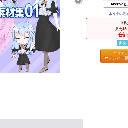
Android
本作品の最
価格
45
最大
合計
気
ポイント還元
メンバー