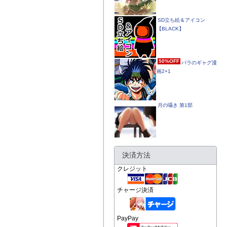
SD立ち絵＆アイコン
【BLACK】
50%OFF
パラのギャグ漫
画2+1
月の囁き 第1部
決済方法
クレジット
チャージ決済
PayPay