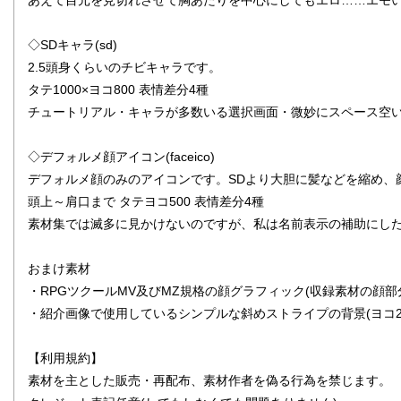
あえて目元を見切れさせて胸あたりを中心にしてもエロ……エモ
◇SDキャラ(sd)
2.5頭身くらいのチビキャラです。
タテ1000×ヨコ800 表情差分4種
チュートリアル・キャラが多数いる選択画面・微妙にスペース空
◇デフォルメ顔アイコン(faceico)
デフォルメ顔のみのアイコンです。SDより大胆に髪などを縮め、
頭上～肩口まで タテヨコ500 表情差分4種
素材集では滅多に見かけないのですが、私は名前表示の補助にし
おまけ素材
・RPGツクールMV及びMZ規格の顔グラフィック(収録素材の顔部分
・紹介画像で使用しているシンプルな斜めストライプの背景(ヨコ240
【利用規約】
素材を主とした販売・再配布、素材作者を偽る行為を禁じます。