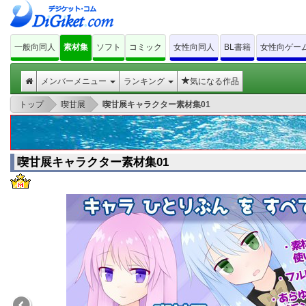
一般向同人
素材集
ソフト
コミック
女性向同人
BL書籍
女性向ゲー
メンバーメニュー
ランキング
気になる作品
>
>
トップ
喫甘展
喫甘展キャラクター素材集01
喫甘展キャラクター素材集01