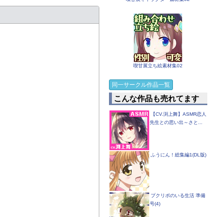
喫甘展立ち絵素材集02
同一サークル作品一覧
こんな作品も売れてます
【CV.渕上舞】ASMR恋人
先生との思い出～さと...
ふうにん！総集編1(DL版)
プクリポのいる生活 準備
号(4)