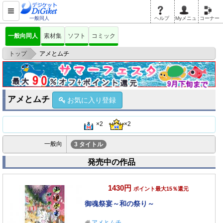
一般同人
ヘルプ
Myメニュ
コーナー
一般向同人
素材集
ソフト
コミック
>
トップ
アメとムチ
アメとムチ
お気に入り登録
×2
×2
一般向
3 タイトル
発売中の作品
1430円
ポイント最大15％還元
御魂祭宴～和の祭り～
アメとムチ