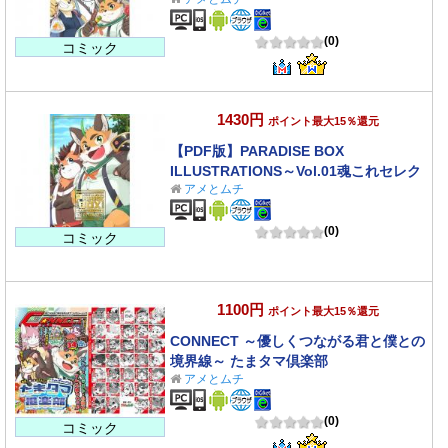
(0)
コミック
1430円
ポイント最大15％還元
【PDF版】PARADISE BOX
ILLUSTRATIONS～Vol.01魂これセレク
アメとムチ
ション
(0)
コミック
1100円
ポイント最大15％還元
CONNECT ～優しくつながる君と僕との
境界線～ たまタマ倶楽部
アメとムチ
(0)
コミック