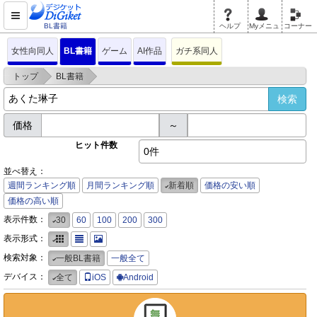
BL書籍
ヘルプ
Myメニュ
コーナー
女性向同人
BL書籍
ゲーム
AI作品
ガチ系同人
>
>
トップ
BL書籍
価格
～
ヒット件数
0件
並べ替え：
週間ランキング順
月間ランキング順
新着順
価格の安い順
価格の高い順
表示件数：
30
60
100
200
300
表示形式：
検索対象：
一般BL書籍
一般全て
デバイス：
全て
iOS
Android