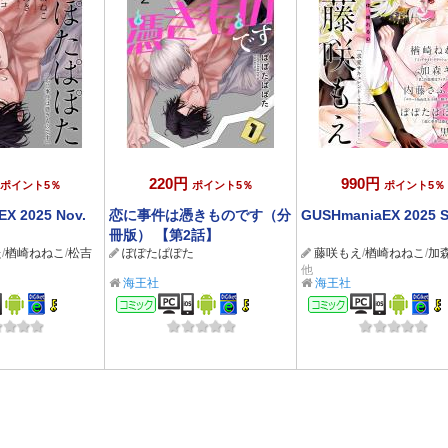
220円
990円
ポイント5％
ポイント5％
ポイント5％
X 2025 Nov.
恋に事件は憑きものです（分
GUSHmaniaEX 2025 S
冊版） 【第2話】
た
/
楢崎ねねこ
/
松吉
ぽぽたぱぽた
藤咲もえ
/
楢崎ねねこ
/
加
他
海王社
海王社
ック
コミック
コミック