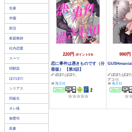
先輩
学園
部活
家庭教師
社内恋愛
220円
990円
ポイント5％
スーツ
恋に事件は憑きものです（分
GUSHmaniaE
幼馴染
冊版） 【第3話】
ぽぽたぱぽた
ぽぽたぱぽ
ほのぼの
アコ
/他
海王社
海王社
シリアス
コミック
コミ
同級生
オレ様
御曹司
富豪