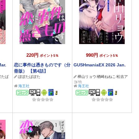
220円
990円
ポイント5％
ポイント5％
ar.
恋に事件は憑きものです（分
GUSHmaniaEX 2026 Jan.
冊版） 【第4話】
ぽたぱ
ぽぽたぱぽた
樺山リョウ
/
楢崎ねねこ
/
松吉ア
コ
/他
海王社
海王社
コミック
コミック