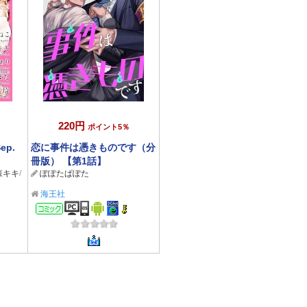
220円
ポイント5％
ep.
恋に事件は憑きものです（分
冊版） 【第1話】
森キキ
/
ぽぽたぱぽた
海王社
コミック