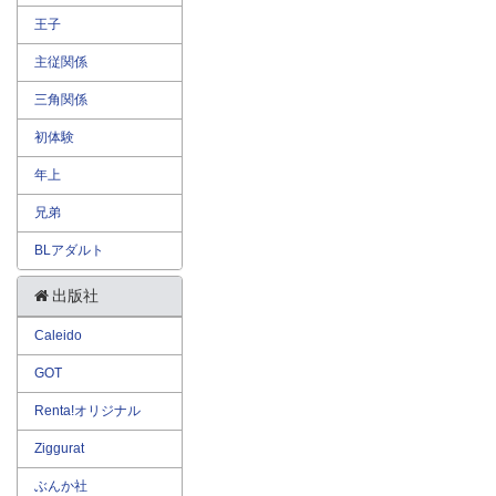
王子
主従関係
三角関係
初体験
年上
兄弟
BLアダルト
出版社
Caleido
GOT
Renta!オリジナル
Ziggurat
ぶんか社