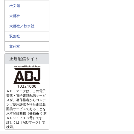
松文館
大都社
大都社／秋水社
双葉社
文苑堂
正規配信サイト
ＡＢＪマークは、この電子
書店・電子書籍配信サービ
スが、著作権者からコンテ
ンツ使用許諾を得た正規版
配信サービスであることを
示す登録商標（登録番号 第
６０９１７１３号）です。
詳しくは［ABJマーク］で
検索。