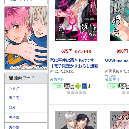
875円
990円
ポイント5％
恋に事件は憑きものです
GUSHmania
【電子限定かきおろし漫画
ぽぽたぱぽた
野萩あき
/
た
2P付】
わい
/他
趣向ワード
海王社
海王社
コミック
コミ
ショタ
男子高生
親友
男子寮
男の娘