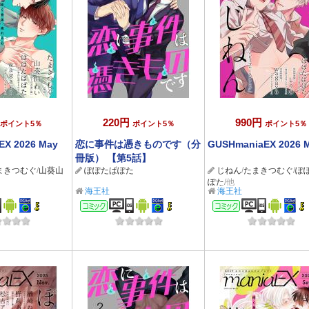
220円
990円
ポイント5％
ポイント5％
ポイント5％
EX 2026 May
恋に事件は憑きものです（分
GUSHmaniaEX 2026 M
冊版） 【第5話】
まきつむぐ
/
山葵山
ぽぽたぱぽた
じねん
/
たまきつむぐ
/
ぽ
ぽた
/他
海王社
海王社
ック
コミック
コミック