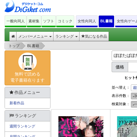
一般向同人
素材集
ソフト
コミック
女性向同人
BL書籍
女性向ゲー
メンバーメニュー
ランキング
気になる作品
>
>
トップ
BL書籍
価格
無料で読める
ヒット
電子書籍在ります
並べ替え：
週
作品メニュー
表示件数：
3
新着作品
検索対象：
ランキング
週間ランキング
月間ランキング