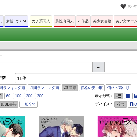
使い方
ム
女性･ガチAI
ガチ系同人
男性向同人
AI作品
美少女書籍
美少女ゲー
～
件数
11件
間ランキング順
月間ランキング順
新着順
価格の安い順
価格の高い順
表示形式：
0
60
100
200
300
デバイス：
一般BL書籍
一般全て
全て
i