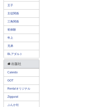
王子
主従関係
三角関係
初体験
年上
兄弟
BLアダルト
出版社
Caleido
GOT
Renta!オリジナル
Ziggurat
ぶんか社