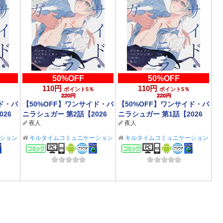
50%OFF
50%OFF
110円
110円
ポイント5％
ポイント5％
220円
220円
ド・バ
【50%OFF】ワンサイド・バ
【50%OFF】ワンサイド・バ
026
ニラシュガー 第2話【2026
ニラシュガー 第1話【2026
夜人
夜人
サマーCP 8/31まで】
サマーCP 8/31まで】
ション
キルタイムコミュニケーション
キルタイムコミュニケーション
BL/TL
BL/TL
コミック
コミック