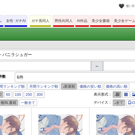
使い方
ム
女性･ガチAI
ガチ系同人
男性向同人
AI作品
美少女書籍
美少女ゲー
～
件数
6件
間ランキング順
月間ランキング順
新着順
価格の安い順
価格の高い順
表示形式：
0
60
100
200
300
デバイス：
一般BL書籍
一般全て
全て
i