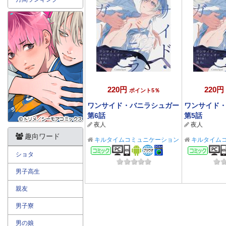
220円
220円
ポイント5％
ワンサイド・バニラシュガー
ワンサイド
第6話
第5話
夜人
夜人
趣向ワード
キルタイムコミュニケーション
キルタイム
BL/TL
BL/TL
コミック
コミ
ショタ
男子高生
親友
男子寮
男の娘