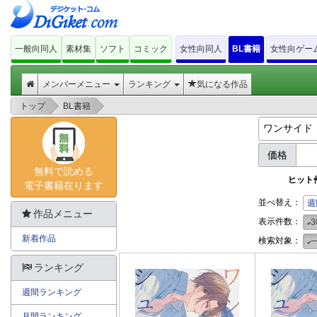
一般向同人
素材集
ソフト
コミック
女性向同人
BL書籍
女性向ゲー
メンバーメニュー
ランキング
気になる作品
>
>
トップ
BL書籍
価格
無料で読める
ヒット
電子書籍在ります
並べ替え：
週
作品メニュー
表示件数：
3
新着作品
検索対象：
ランキング
週間ランキング
月間ランキング