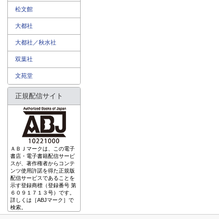
松文館
大都社
大都社／秋水社
双葉社
文苑堂
正規配信サイト
ＡＢＪマークは、この電子
書店・電子書籍配信サービ
スが、著作権者からコンテ
ンツ使用許諾を得た正規版
配信サービスであることを
示す登録商標（登録番号 第
６０９１７１３号）です。
詳しくは［ABJマーク］で
検索。