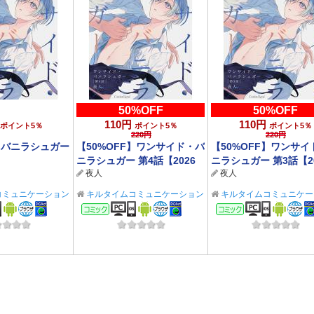
50%OFF
50%OFF
110円
110円
ポイント5％
ポイント5％
ポイント5％
220円
220円
・バニラシュガー
【50%OFF】ワンサイド・バ
【50%OFF】ワンサイ
ニラシュガー 第4話【2026
ニラシュガー 第3話【2
夜人
夜人
サマーCP 8/31まで】
サマーCP 8/31まで】
コミュニケーション
キルタイムコミュニケーション
キルタイムコミュニケー
BL/TL
BL/TL
ック
コミック
コミック