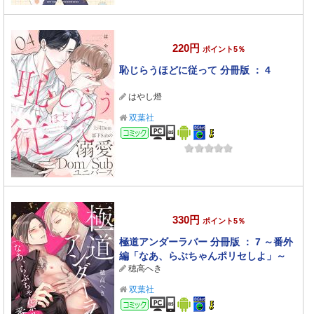
220円
ポイント5％
恥じらうほどに従って 分冊版 ： 4
はやし燈
双葉社
コミック
330円
ポイント5％
極道アンダーラバー 分冊版 ： 7 ～番外
編「なあ、らぶちゃんポリセしよ」～
穂高へき
双葉社
コミック