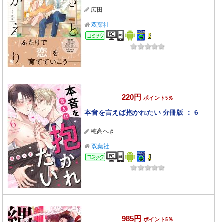
広田
双葉社
コミック
220円
ポイント5％
本音を言えば抱かれたい 分冊版 ： 6
穂高へき
双葉社
コミック
985円
ポイント5％