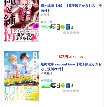
縄と純情【極】 【電子限定かきおろし漫
画付】
伝地
海王社
コミック
875円
ポイント5％
最終電車 second time【電子限定かきお
ろし漫画2P付】
式夏緒
海王社
コミック