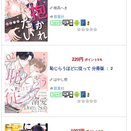
穂高へき
双葉社
コミック
220円
ポイント5％
恥じらうほどに従って 分冊版 ： 2
はやし燈
双葉社
コミック
1007円