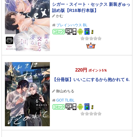
シガー・スイート・セックス 新装ぎゅっ
詰め版【R18単行本版】
かむ
ブレインハウス BL
コミック
220円
ポイント5％
【分冊版】いいこにするから抱かれて 6.
御山めちる
GOT TL/BL
コミック