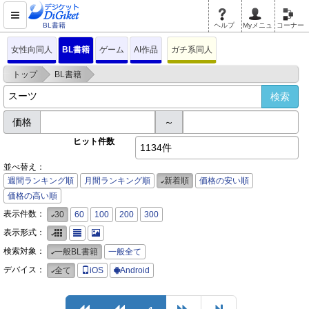
BL書籍
ヘルプ
Myメニュ
コーナー
女性向同人
BL書籍
ゲーム
AI作品
ガチ系同人
>
>
トップ
BL書籍
価格
～
ヒット件数
1134件
並べ替え：
週間ランキング順
月間ランキング順
新着順
価格の安い順
価格の高い順
表示件数：
30
60
100
200
300
表示形式：
検索対象：
一般BL書籍
一般全て
デバイス：
全て
iOS
Android