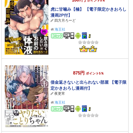
ポイント5％
虎に甘噛み【極】 【電子限定かきおろし
漫画2P付】
四方月ろーど
海王社
コミック
875円
ポイント5％
借金返さないと出られない部屋 【電子限
定かきおろし漫画付】
夜更宵
海王社
コミック