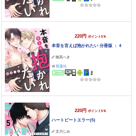
220円
ポイント5％
本音を言えば抱かれたい 分冊版 ： 4
穂高へき
双葉社
コミック
220円
ポイント5％
ハートビートエラー(5)
文川じみ