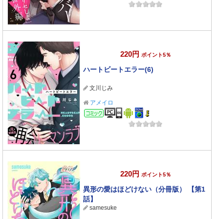
220円
ポイント5％
ハートビートエラー(6)
文川じみ
アメイロ
コミック
220円
ポイント5％
異形の愛はほどけない（分冊版） 【第1
話】
samesuke