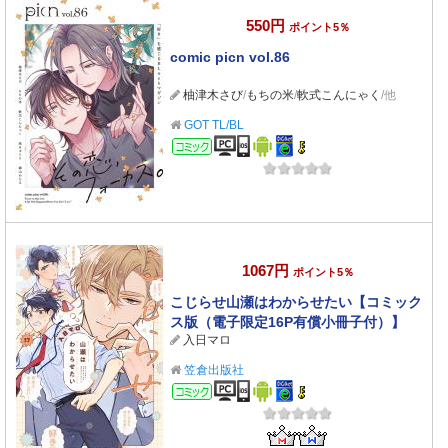
550円
ポイント5％
comic picn vol.86
柚津木さび
/
もちの米
/
軟式こんにゃく
/他
GOT TL/BL
コミック
1067円
ポイント5％
こじらせ山瀬はわからせたい【コミック
ス版（電子限定16P有償小冊子付）】
入日マロ
笠倉出版社
コミック