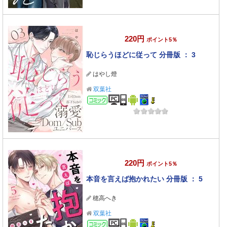
220円
ポイント5％
恥じらうほどに従って 分冊版 ： 3
はやし燈
双葉社
コミック
220円
ポイント5％
本音を言えば抱かれたい 分冊版 ： 5
穂高へき
双葉社
コミック