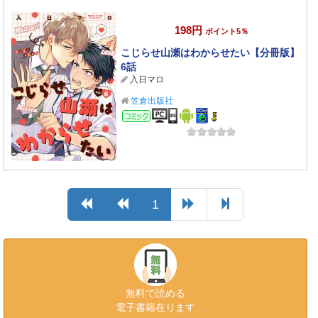
198円
ポイント5％
こじらせ山瀬はわからせたい【分冊版】
6話
入日マロ
笠倉出版社
コミック
1
無料で読める
電子書籍在ります