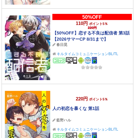
50%OFF
110円
ポイント5％
220円
【50%OFF】恋する不良は配信者 第3話
【2026サマーCP 8/31まで】
春日晃
キルタイムコミュニケーションBL/TL
コミック
220円
ポイント5％
人の初恋を暴くな 第1話
藍野ハル
キルタイムコミュニケーションBL/TL
コミック