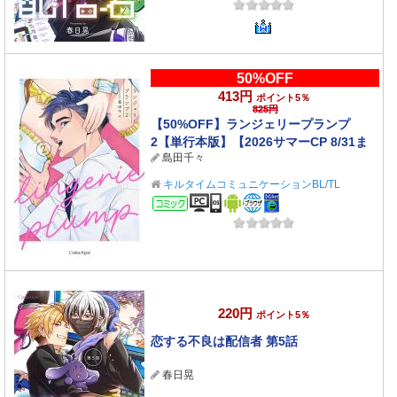
50%OFF
413円
ポイント5％
825円
【50%OFF】ランジェリープランプ
2【単行本版】【2026サマーCP 8/31ま
島田千々
で】
キルタイムコミュニケーションBL/TL
コミック
220円
ポイント5％
恋する不良は配信者 第5話
春日晃