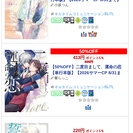
小坂つん
キルタイムコミュニケーションBL/TL
コミック
50%OFF
413円
ポイント5％
825円
【50%OFF】二度目まして、運命の恋
【単行本版】【2026サマーCP 8/31ま
響らっこ
で】
キルタイムコミュニケーションBL/TL
コミック
220円
ポイント5％