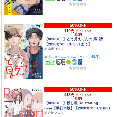
50%OFF
110円
ポイント5％
220円
【50%OFF】どう見えてんの 第1話
【2026サマーCP 8/31まで】
志摩ヨウコ
キルタイムコミュニケーションBL/TL
コミック
50%OFF
413円
ポイント5％
825円
【50%OFF】殺し屋 Re starting
over【単行本版】【2026サマーCP 8/31
吉池マスコ
まで】