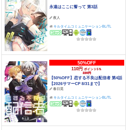
永遠はここに誓って 第3話
夜人
キルタイムコミュニケーションBL/TL
コミック
50%OFF
110円
ポイント5％
220円
【50%OFF】恋する不良は配信者 第4話
【2026サマーCP 8/31まで】
春日晃
キルタイムコミュニケーションBL/TL
コミック