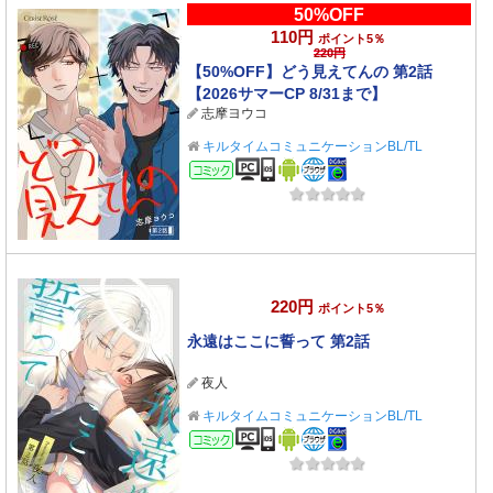
50%OFF
110円
ポイント5％
220円
【50%OFF】どう見えてんの 第2話
【2026サマーCP 8/31まで】
志摩ヨウコ
キルタイムコミュニケーションBL/TL
コミック
220円
ポイント5％
永遠はここに誓って 第2話
夜人
キルタイムコミュニケーションBL/TL
コミック