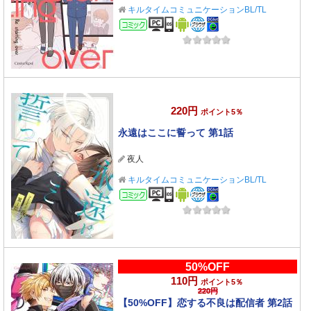
キルタイムコミュニケーションBL/TL
コミック
220円
ポイント5％
永遠はここに誓って 第1話
夜人
キルタイムコミュニケーションBL/TL
コミック
50%OFF
110円
ポイント5％
220円
【50%OFF】恋する不良は配信者 第2話