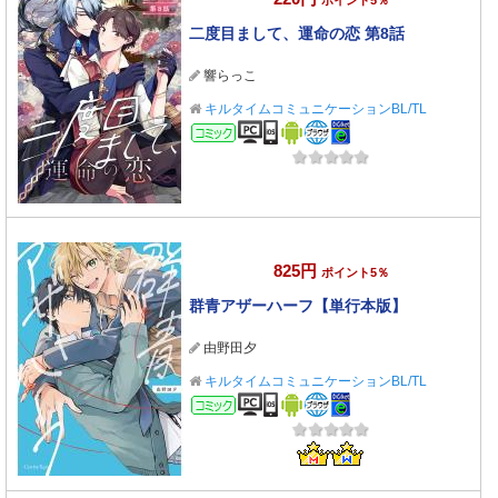
ポイント5％
二度目まして、運命の恋 第8話
響らっこ
キルタイムコミュニケーションBL/TL
コミック
825円
ポイント5％
群青アザーハーフ【単行本版】
由野田夕
キルタイムコミュニケーションBL/TL
コミック