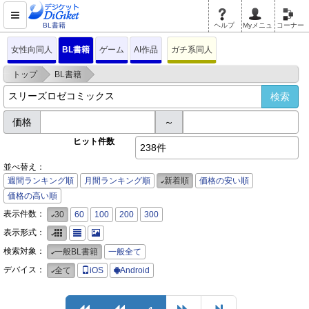
BL書籍
ヘルプ
Myメニュ
コーナー
女性向同人
BL書籍
ゲーム
AI作品
ガチ系同人
>
>
トップ
BL書籍
価格
～
ヒット件数
238件
並べ替え：
週間ランキング順
月間ランキング順
新着順
価格の安い順
価格の高い順
表示件数：
30
60
100
200
300
表示形式：
検索対象：
一般BL書籍
一般全て
デバイス：
全て
iOS
Android