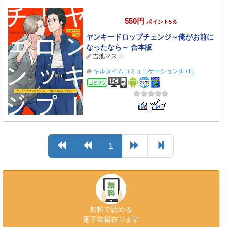
550円
ポイント5％
ヤンキードロップチェンジ～俺がお前に
なったなら～ 合本版
吉池マスコ
キルタイムコミュニケーションBL/TL
コミック
1
無料で読める
電子書籍在ります