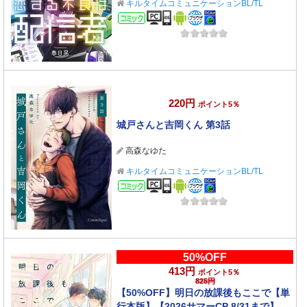
キルタイムコミュニケーションBL/TL
コミック
220円
ポイント5％
城戸さんと吉岡くん 第3話
高森なゆた
キルタイムコミュニケーションBL/TL
コミック
50%OFF
413円
ポイント5％
825円
【50%OFF】明日の放課後もここで【単
行本版】【2026サマーCP 8/31まで】