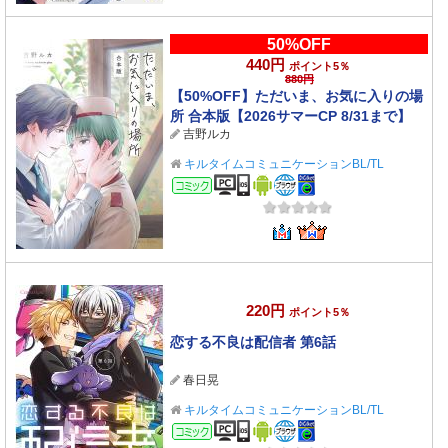
50%OFF
440円
ポイント5％
880円
【50%OFF】ただいま、お気に入りの場
所 合本版【2026サマーCP 8/31まで】
吉野ルカ
キルタイムコミュニケーションBL/TL
コミック
220円
ポイント5％
恋する不良は配信者 第6話
春日晃
キルタイムコミュニケーションBL/TL
コミック