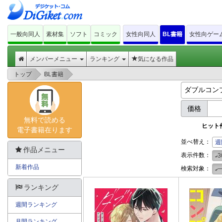
一般向同人
素材集
ソフト
コミック
女性向同人
BL書籍
女性向ゲー
メンバーメニュー
ランキング
気になる作品
>
>
トップ
BL書籍
価格
無料で読める
ヒット
電子書籍在ります
並べ替え：
週
作品メニュー
表示件数：
3
新着作品
検索対象：
ランキング
週間ランキング
月間ランキング