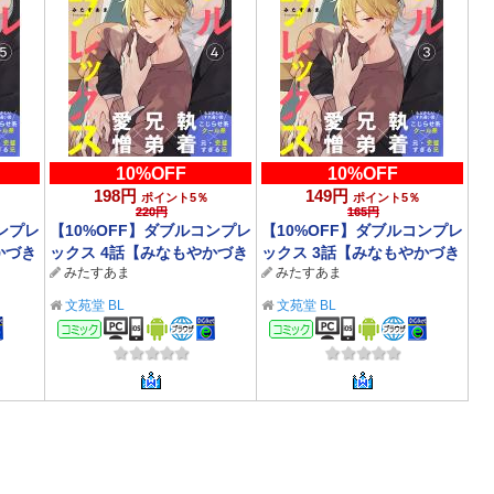
10%OFF
10%OFF
198円
149円
ポイント5％
ポイント5％
220円
165円
ンプレ
【10%OFF】ダブルコンプレ
【10%OFF】ダブルコンプレ
かづき
ックス 4話【みなもやかづき
ックス 3話【みなもやかづき
みたすあま
みたすあま
信記念
『リベンジアクト』配信記念
『リベンジアクト』配信記念
CP 8/5まで】
CP 8/5まで】
文苑堂 BL
文苑堂 BL
コミック
コミック