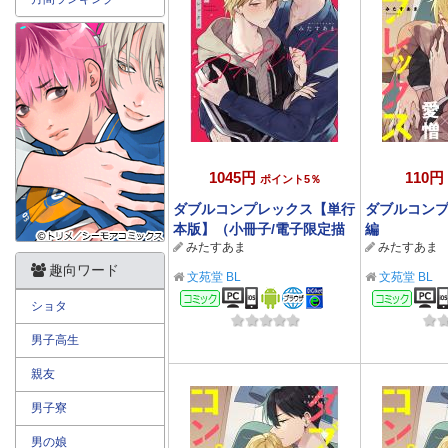
1045円
110円
ポイント5％
ダブルコンプレックス【単行
ダブルコンプ
本版】（小冊子/電子限定描
編
みたすあま
みたすあま
き下ろし付き）
趣向ワード
文苑堂 BL
文苑堂 BL
コミック
コミ
ショタ
男子高生
親友
男子寮
男の娘