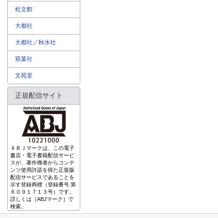
松文館
大都社
大都社／秋水社
双葉社
文苑堂
正規配信サイト
ＡＢＪマークは、この電子
書店・電子書籍配信サービ
スが、著作権者からコンテ
ンツ使用許諾を得た正規版
配信サービスであることを
示す登録商標（登録番号 第
６０９１７１３号）です。
詳しくは［ABJマーク］で
検索。