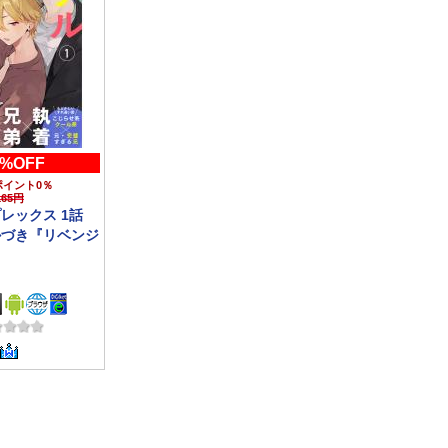
0%OFF
ポイント0％
165円
レックス 1話
かづき『リベンジ
念CP 8/5ま
ック