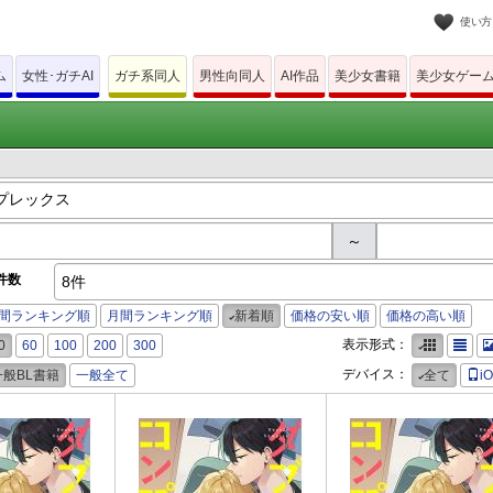
使い方
ム
女性･ガチAI
ガチ系同人
男性向同人
AI作品
美少女書籍
美少女ゲー
～
件数
8件
間ランキング順
月間ランキング順
新着順
価格の安い順
価格の高い順
表示形式：
0
60
100
200
300
デバイス：
一般BL書籍
一般全て
全て
i