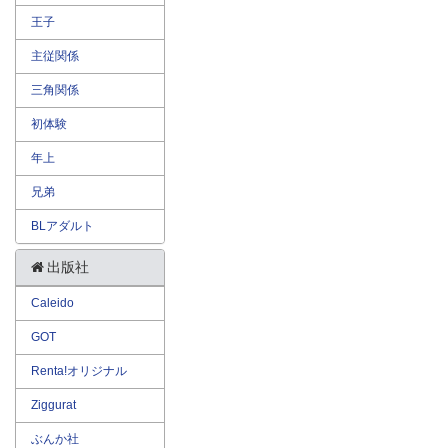
王子
主従関係
三角関係
初体験
年上
兄弟
BLアダルト
出版社
Caleido
GOT
Renta!オリジナル
Ziggurat
ぶんか社