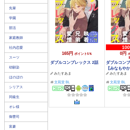
先輩
学園
部活
家庭教師
10
社内恋愛
165円
0円
ポイント5％
スーツ
ダブルコンプレックス 2話
ダブルコンプ
幼馴染
【みなもや
みたすあま
みたすあま
アクト』配信記
ほのぼの
で】
文苑堂 BL
文苑堂 BL
シリアス
コミック
コミ
同級生
オレ様
御曹司
富豪