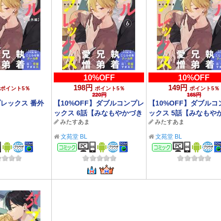
10%OFF
10%OFF
198円
149円
ポイント5％
ポイント5％
ポイント5％
220円
165円
レックス 番外
【10%OFF】ダブルコンプレ
【10%OFF】ダブルコ
ックス 6話【みなもやかづき
ックス 5話【みなもや
みたすあま
みたすあま
『リベンジアクト』配信記念
『リベンジアクト』配
CP 8/5まで】
CP 8/5まで】
文苑堂 BL
文苑堂 BL
ック
コミック
コミック