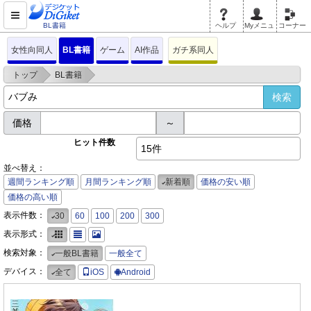
BL書籍
ヘルプ
Myメニュ
コーナー
女性向同人
BL書籍
ゲーム
AI作品
ガチ系同人
>
>
トップ
BL書籍
価格
～
ヒット件数
15件
並べ替え：
週間ランキング順
月間ランキング順
新着順
価格の安い順
価格の高い順
表示件数：
30
60
100
200
300
表示形式：
検索対象：
一般BL書籍
一般全て
デバイス：
全て
iOS
Android