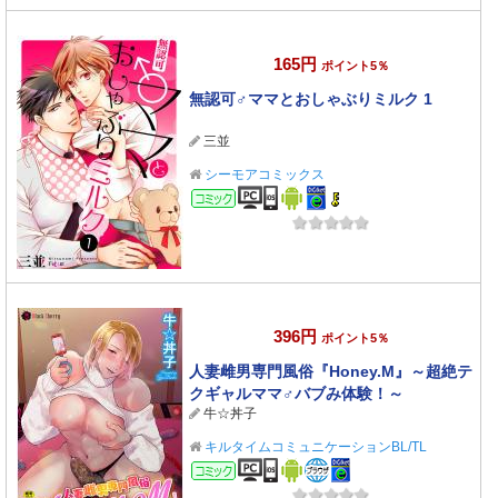
165円
ポイント5％
無認可♂ママとおしゃぶりミルク 1
三並
シーモアコミックス
コミック
396円
ポイント5％
人妻雌男専門風俗『Honey.M』～超絶テ
クギャルママ♂バブみ体験！～
牛☆丼子
キルタイムコミュニケーションBL/TL
コミック