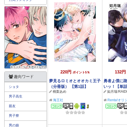
220円
132円
ポイント5％
趣向ワード
夢見るロミオとオオカミ王子
勇者よ僕に
（分冊版） 【第1話】
いッ！【単話】
ショタ
桃梨あめ
如月瑞
/
RAID
男子高生
海王社
Renta!オ
コミック
コミ
親友
男子寮
男の娘