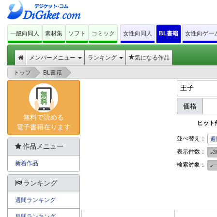
一般向同人
素材集
ソフト
コミック
女性向同人
BL書籍
女性向ゲー
メンバーメニュー
ランキング
気になる作品
>
>
トップ
BL書籍
価格
無料で読める
ヒット
電子書籍在ります
並べ替え：
週
作品メニュー
表示件数：
3
新着作品
検索対象：
ランキング
週間ランキング
月間ランキング