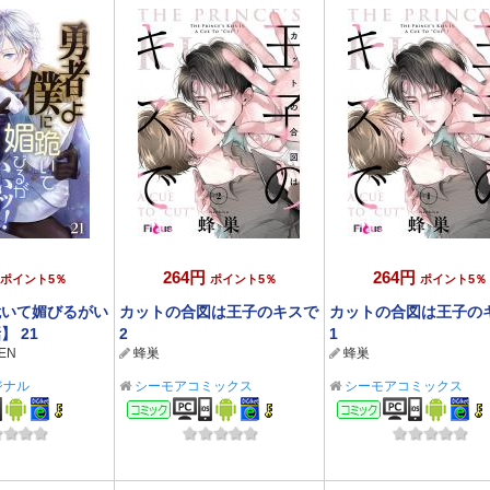
264円
264円
ポイント5％
ポイント5％
ポイント5％
跪いて媚びるがい
カットの合図は王子のキスで
カットの合図は王子の
 21
2
1
EN
蜂巣
蜂巣
リジナル
シーモアコミックス
シーモアコミックス
ック
コミック
コミック