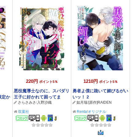
220円
1210円
ポイント5％
ポイント5％
悪役魔導士なのに、スパダリ
勇者よ僕に跪いて媚びるがい
子限定か
王子に好かれて困ってま
いッ！ 2
さらさみさ
/
入野沙織
如月瑞
/
[原作]RAIDEN
す！？ 分冊版 ： 8
双葉社
Renta!オリジナル
コミック
コミック