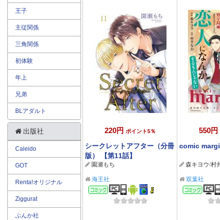
王子
主従関係
三角関係
初体験
年上
兄弟
BLアダルト
220円
550円
出版社
ポイント5％
シークレットアフター（分冊
comic margi
Caleido
版） 【第11話】
園瀬もち
森キヨウ
/
村
GOT
海王社
双葉社
Renta!オリジナル
コミック
コミ
Ziggurat
ぶんか社