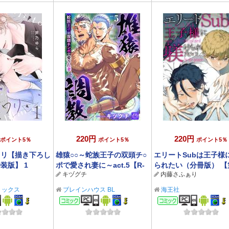
220円
220円
ポイント5％
ポイント5％
ポイント5％
ワリ【描き下ろし
雄猿○○～蛇族王子の双頭チ○
エリートSubは王子様
装版】 1
ポで愛され妻に～act.5【R-
られたい（分冊版） 【
キヅグチ
内藤さふぁり
18版 単話】
話】
ミックス
ブレインハウス BL
海王社
ック
コミック
コミック