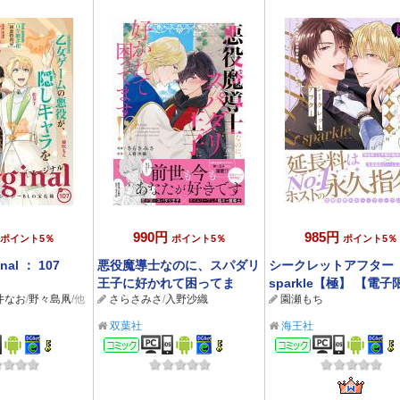
990円
985円
ポイント5％
ポイント5％
ポイント5％
nal ： 107
悪役魔導士なのに、スパダリ
シークレットアフター
王子に好かれて困ってま
sparkle【極】 【電
井なお
/
野々島凧
/他
さらさみさ
/
入野沙織
園瀬もち
す！？ 【電子限定描き下ろ
きおろし漫画付】
し漫画付き】
双葉社
海王社
ック
コミック
コミック