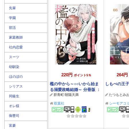
先輩
学園
部活
家庭教師
社内恋愛
スーツ
幼馴染
220円
264円
ポイント5％
ほのぼの
檻の中から～○○いから始ま
しもべの王子
シリアス
る溺愛政略結婚～ 分冊版 ：
群青町
/
朝陽天満
たつもとみ
2
同級生
双葉社
シーモアコ
オレ様
コミック
コミ
御曹司
富豪