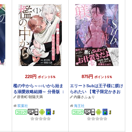
220円
875円
ポイント5％
ポイント5％
檻の中から～○○いから始ま
エリートSubは王子様に躾け
る溺愛政略結婚～ 分冊版 ：
られたい 【電子限定かきお
群青町
/
朝陽天満
内藤さふぁり
1
ろし漫画付】
双葉社
海王社
コミック
コミック