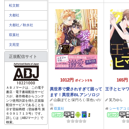
松文館
大都社
大都社／秋水社
双葉社
文苑堂
正規配信サイト
1012円
165円
ポイント5％
ＡＢＪマークは、この電子
異世界で愛されすぎて困って
王子とヒマワ
書店・電子書籍配信サービ
ます！異世界BLアンソロジ
スが、著作権者からコンテ
山森ぽてと
/
栄円ろく
/
茶色いの
/
芙乃ゆら
ー ： 3
ンツ使用許諾を得た正規版
他
配信サービスであることを
双葉社
シーモアコ
示す登録商標（登録番号 第
６０９１７１３号）です。
コミック
コミ
詳しくは［ABJマーク］で
検索。