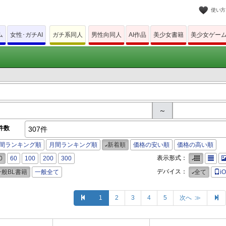
使い方
ム
女性･ガチAI
ガチ系同人
男性向同人
AI作品
美少女書籍
美少女ゲー
～
件数
307件
間ランキング順
月間ランキング順
新着順
価格の安い順
価格の高い順
表示形式：
0
60
100
200
300
デバイス：
一般BL書籍
一般全て
全て
i
1
2
3
4
5
次へ ≫