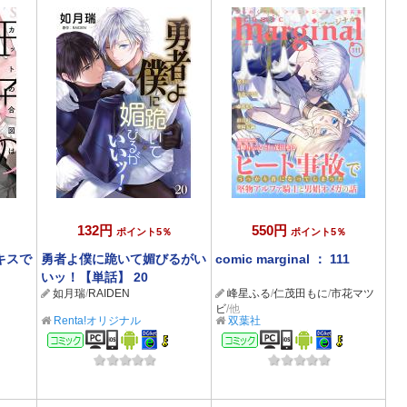
132円
550円
ポイント5％
ポイント5％
キスで
勇者よ僕に跪いて媚びるがい
comic marginal ： 111
いッ！【単話】 20
如月瑞
/
RAIDEN
峰星ふる
/
仁茂田もに
/
市花マツ
ビ
/他
Renta!オリジナル
双葉社
コミック
コミック