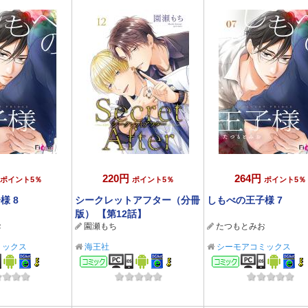
220円
264円
ポイント5％
ポイント5％
ポイント5％
様 8
シークレットアフター（分冊
しもべの王子様 7
版） 【第12話】
お
園瀬もち
たつもとみお
ミックス
海王社
シーモアコミックス
ック
コミック
コミック