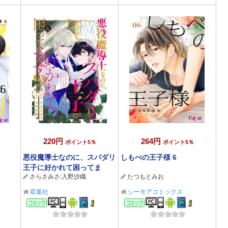
220円
264円
ポイント5％
ポイント5％
悪役魔導士なのに、スパダリ
しもべの王子様 6
王子に好かれて困ってま
さらさみさ
/
入野沙織
たつもとみお
す！？ 分冊版 ： 6
双葉社
シーモアコミックス
コミック
コミック