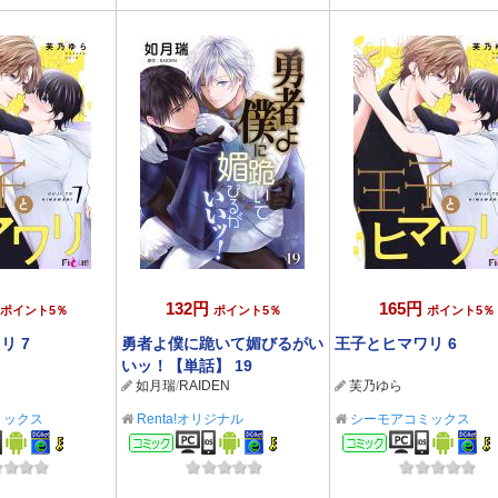
132円
165円
ポイント5％
ポイント5％
ポイント5％
リ 7
勇者よ僕に跪いて媚びるがい
王子とヒマワリ 6
いッ！【単話】 19
如月瑞
/
RAIDEN
芙乃ゆら
ミックス
Renta!オリジナル
シーモアコミックス
ック
コミック
コミック