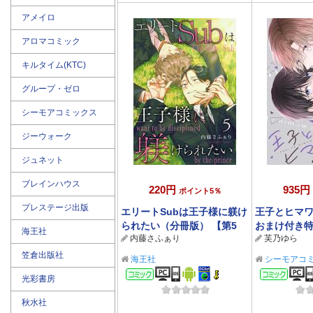
アメイロ
アロマコミック
キルタイム(KTC)
グループ・ゼロ
シーモアコミックス
ジーウォーク
ジュネット
ブレインハウス
220円
935円
ポイント5％
プレステージ出版
エリートSubは王子様に躾け
王子とヒマ
られたい（分冊版） 【第5
おまけ付き特
海王社
内藤さふぁり
芙乃ゆら
話】
笠倉出版社
海王社
シーモアコ
コミック
コミ
光彩書房
秋水社