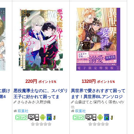
220円
1320円
ポイント5％
ポイント5％
に躾け
悪役魔導士なのに、スパダリ
異世界で愛されすぎて困って
第4
王子に好かれて困ってま
ます！異世界BLアンソロジ
さらさみさ
/
入野沙織
山森ぽてと
/
栄円ろく
/
茶色いの
/
す！？ 分冊版 ： 7
ー ： 3 【電子限定特装版】
他
双葉社
双葉社
コミック
コミック