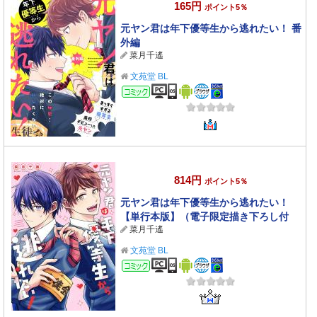
165円
ポイント5％
元ヤン君は年下優等生から逃れたい！ 番
外編
菜月千遙
文苑堂 BL
コミック
814円
ポイント5％
元ヤン君は年下優等生から逃れたい！
【単行本版】（電子限定描き下ろし付
菜月千遙
き）
文苑堂 BL
コミック