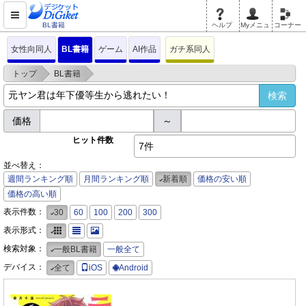
BL書籍
ヘルプ
Myメニュ
コーナー
女性向同人
BL書籍
ゲーム
AI作品
ガチ系同人
>
>
トップ
BL書籍
価格
～
ヒット件数
7件
並べ替え：
週間ランキング順
月間ランキング順
新着順
価格の安い順
価格の高い順
表示件数：
30
60
100
200
300
表示形式：
検索対象：
一般BL書籍
一般全て
デバイス：
全て
iOS
Android