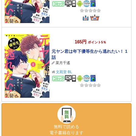
コミック
165円
ポイント5％
元ヤン君は年下優等生から逃れたい！ 1
話
菜月千遙
文苑堂 BL
コミック
無料で読める
電子書籍在ります