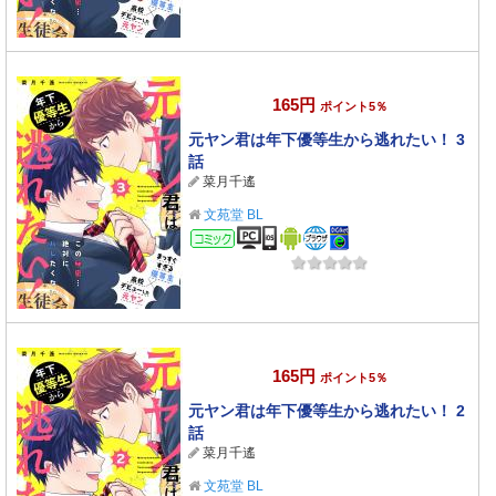
165円
ポイント5％
元ヤン君は年下優等生から逃れたい！ 3
話
菜月千遙
文苑堂 BL
コミック
165円
ポイント5％
元ヤン君は年下優等生から逃れたい！ 2
話
菜月千遙
文苑堂 BL