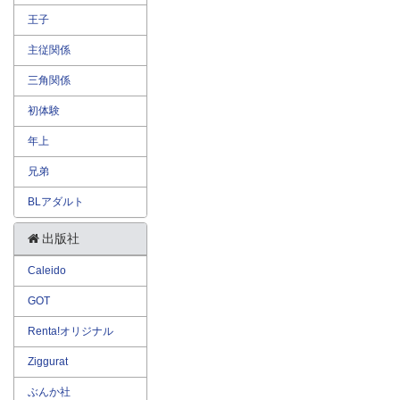
王子
主従関係
三角関係
初体験
年上
兄弟
BLアダルト
出版社
Caleido
GOT
Renta!オリジナル
Ziggurat
ぶんか社