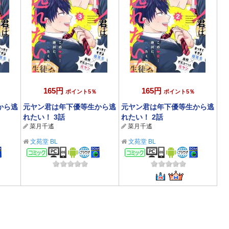
165円
165円
ポイント5％
ポイント5％
から逃
元ヤン君は年下優等生から逃
元ヤン君は年下優等生から逃
れたい！ 3話
れたい！ 2話
菜月千遙
菜月千遙
文苑堂 BL
文苑堂 BL
コミック
コミック