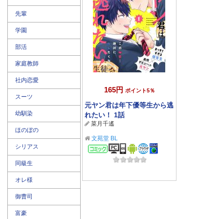
先輩
学園
部活
家庭教師
社内恋愛
165円
ポイント5％
スーツ
元ヤン君は年下優等生から逃
幼馴染
れたい！ 1話
菜月千遙
ほのぼの
文苑堂 BL
シリアス
コミック
同級生
オレ様
御曹司
富豪