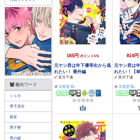
165円
814円
ポイント5％
元ヤン君は年下優等生から逃
元ヤン君は
れたい！ 番外編
れたい！【
菜月千遙
菜月千遙
限定描き下
趣向ワード
文苑堂 BL
文苑堂 BL
コミック
コミ
ショタ
男子高生
親友
男子寮
男の娘