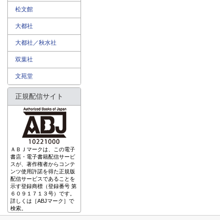
松文館
大都社
大都社／秋水社
双葉社
文苑堂
正規配信サイト
ＡＢＪマークは、この電子
書店・電子書籍配信サービ
スが、著作権者からコンテ
ンツ使用許諾を得た正規版
配信サービスであることを
示す登録商標（登録番号 第
６０９１７１３号）です。
詳しくは［ABJマーク］で
検索。