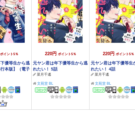
220円
220円
ポイント5％
ポイント5％
ポイント5％
年下優等生から逃
元ヤン君は年下優等生から逃
元ヤン君は年下優等生
単行本版】（電子
れたい！ 5話
れたい！ 4話
菜月千遙
菜月千遙
ろし付き）
文苑堂 BL
文苑堂 BL
ック
コミック
コミック