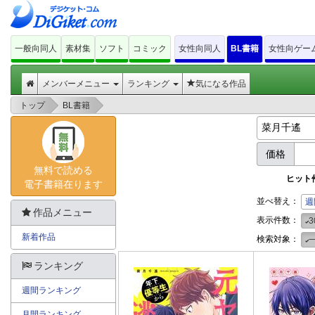
一般向同人
素材集
ソフト
コミック
女性向同人
BL書籍
女性向ゲー
メンバーメニュー
ランキング
気になる作品
>
>
トップ
BL書籍
価格
無料で読める
ヒット
電子書籍在ります
並べ替え：
週
作品メニュー
表示件数：
3
新着作品
検索対象：
ランキング
週間ランキング
月間ランキング