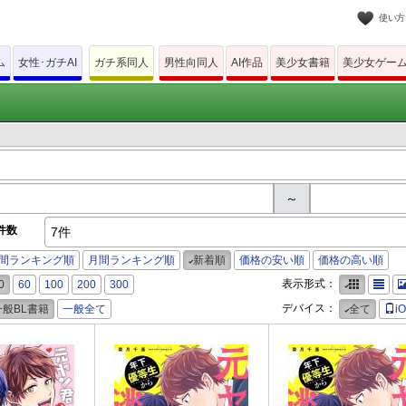
使い方
ム
女性･ガチAI
ガチ系同人
男性向同人
AI作品
美少女書籍
美少女ゲー
～
件数
7件
間ランキング順
月間ランキング順
新着順
価格の安い順
価格の高い順
表示形式：
0
60
100
200
300
デバイス：
一般BL書籍
一般全て
全て
i