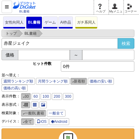
BL書籍
ヘルプ
Myメニュ
コーナー
女性向同人
BL書籍
ゲーム
AI作品
ガチ系同人
>
>
トップ
BL書籍
価格
～
ヒット件数
0件
並べ替え：
週間ランキング順
月間ランキング順
新着順
価格の安い順
価格の高い順
表示件数：
30
60
100
200
300
表示形式：
検索対象：
一般BL書籍
一般全て
デバイス：
全て
iOS
Android