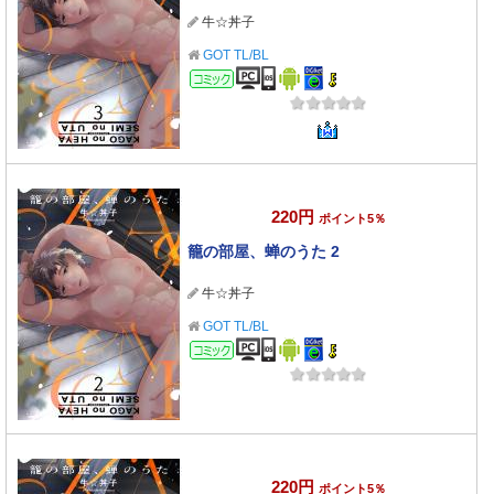
牛☆丼子
GOT TL/BL
コミック
220円
ポイント5％
籠の部屋、蝉のうた 2
牛☆丼子
GOT TL/BL
コミック
220円
ポイント5％