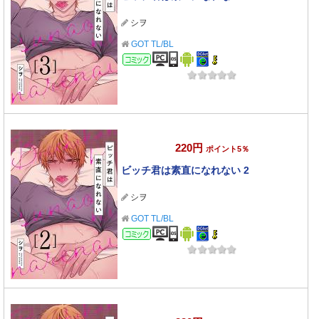
シヲ
GOT TL/BL
コミック
220円
ポイント5％
ビッチ君は素直になれない 2
シヲ
GOT TL/BL
コミック