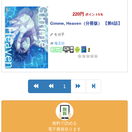
220円
ポイント5％
Gimme, Heaven（分冊版） 【第6話】
モガ子
海王社
コミック
1
無料で読める
電子書籍在ります