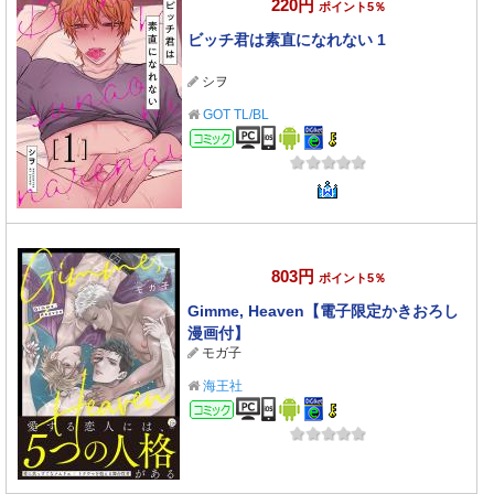
220円
ポイント5％
ビッチ君は素直になれない 1
シヲ
GOT TL/BL
コミック
803円
ポイント5％
Gimme, Heaven【電子限定かきおろし
漫画付】
モガ子
海王社
コミック