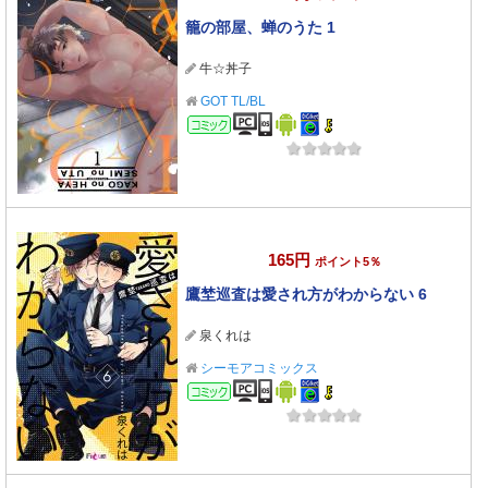
籠の部屋、蝉のうた 1
牛☆丼子
GOT TL/BL
コミック
165円
ポイント5％
鷹埜巡査は愛され方がわからない 6
泉くれは
シーモアコミックス
コミック