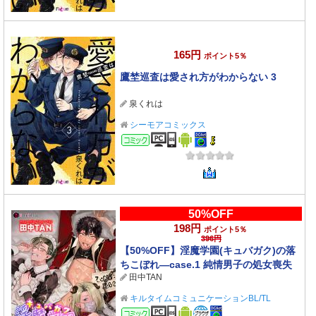
165円
ポイント5％
鷹埜巡査は愛され方がわからない 3
泉くれは
シーモアコミックス
コミック
50%OFF
198円
ポイント5％
396円
【50%OFF】淫魔学園(キュバガク)の落
ちこぼれ―case.1 純情男子の処女喪失
田中TAN
(下)―【2026サマーCP 8/31まで】
キルタイムコミュニケーションBL/TL
コミック