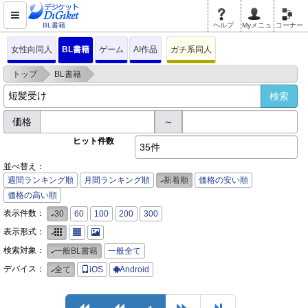
BL書籍
ヘルプ
Myメニュ
コーナー
女性向同人
BL書籍
ゲーム
AI作品
ガチ系同人
>
>
トップ
BL書籍
価格
～
ヒット件数
35件
並べ替え：
週間ランキング順
月間ランキング順
新着順
価格の安い順
価格の高い順
表示件数：
30
60
100
200
300
表示形式：
検索対象：
一般BL書籍
一般全て
デバイス：
全て
iOS
Android