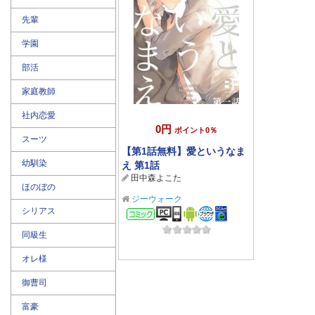
先輩
学園
部活
家庭教師
社内恋愛
0円
ポイント0％
スーツ
【第1話無料】愛というなま
幼馴染
え 第1話
田中森よこた
ほのぼの
ジーウォーク
シリアス
コミック
同級生
オレ様
御曹司
富豪