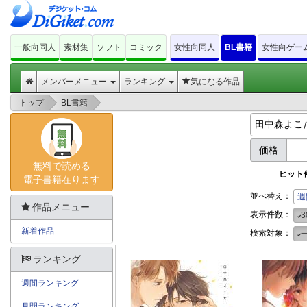
一般向同人
素材集
ソフト
コミック
女性向同人
BL書籍
女性向ゲー
メンバーメニュー
ランキング
気になる作品
>
>
トップ
BL書籍
価格
無料で読める
ヒット
電子書籍在ります
並べ替え：
週
作品メニュー
表示件数：
3
新着作品
検索対象：
ランキング
週間ランキング
月間ランキング