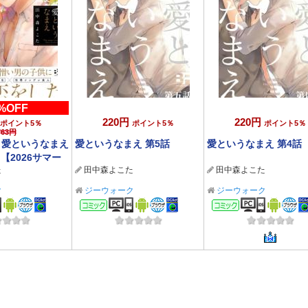
%OFF
220円
220円
ポイント5％
ポイント5％
ポイント5％
763円
F】愛というなまえ
愛というなまえ 第5話
愛というなまえ 第4話
【2026サマー
た
田中森よこた
田中森よこた
で】
ク
ジーウォーク
ジーウォーク
ック
コミック
コミック