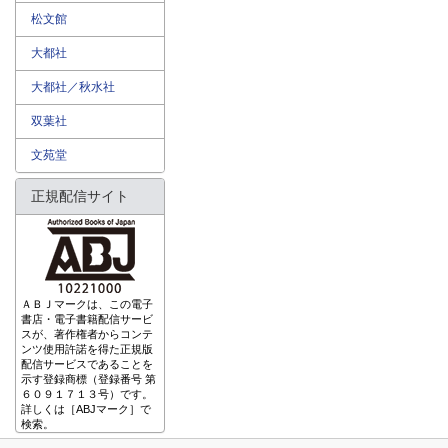
松文館
大都社
大都社／秋水社
双葉社
文苑堂
正規配信サイト
ＡＢＪマークは、この電子
書店・電子書籍配信サービ
スが、著作権者からコンテ
ンツ使用許諾を得た正規版
配信サービスであることを
示す登録商標（登録番号 第
６０９１７１３号）です。
詳しくは［ABJマーク］で
検索。