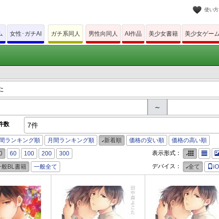
使い方
ム
女性･ガチAI
ガチ系同人
男性向同人
AI作品
美少女書籍
美少女ゲー
～
件数
7件
間ランキング順
月間ランキング順
新着順
価格の安い順
価格の高い順
表示形式：
0
60
100
200
300
デバイス：
一般BL書籍
一般全て
全て
i