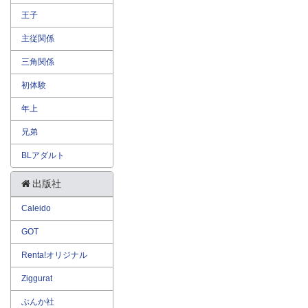
王子
主従関係
三角関係
初体験
年上
兄弟
BLアダルト
出版社
Caleido
GOT
Renta!オリジナル
Ziggurat
ぶんか社