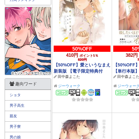
50%OFF
50
410円
382円
ポイント5％
820円
【50%OFF】愛というなまえ
【50%OF
新装版 【電子限定特典付
【単行本版】
田中森よこた
田中森よこ
き】 【2026サマーCP 8/31
CP 8/31ま
まで】
趣向ワード
ジーウォーク
ジーウォー
コミック
コミ
ショタ
男子高生
親友
男子寮
男の娘