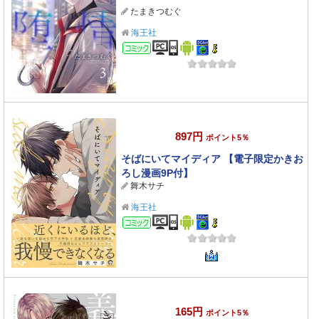
たまきつむぐ
海王社
コミック
897円
ポイント5％
そばにいてマイディア 【電子限定かきお
ろし漫画9P付】
舞木サチ
海王社
コミック
165円
ポイント5％