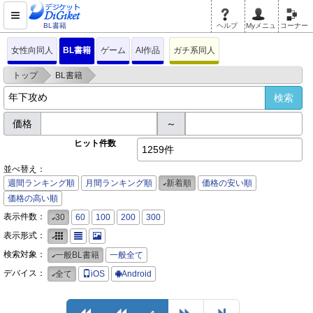
BL書籍
ヘルプ
Myメニュ
コーナー
女性向同人
BL書籍
ゲーム
AI作品
ガチ系同人
>
>
トップ
BL書籍
価格
～
ヒット件数
1259件
並べ替え：
週間ランキング順
月間ランキング順
新着順
価格の安い順
価格の高い順
表示件数：
30
60
100
200
300
表示形式：
検索対象：
一般BL書籍
一般全て
デバイス：
全て
iOS
Android