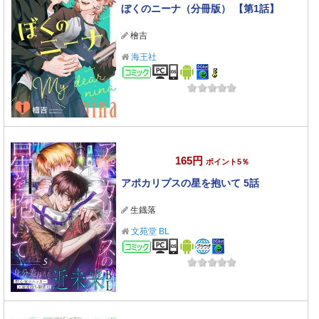
ぼくのニーナ（分冊版） 【第1話】
檜吉
海王社
コミック
165円
ポイント5％
アポカリプスの星を抱いて 5話
生鐡落
文苑堂 BL
コミック