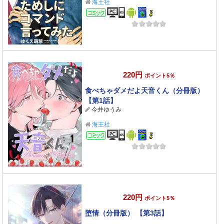
海王社
コミック
220円
ポイント5％
食べちゃダメだよ天音くん（分冊版）
【第1話】
今井ゆうみ
海王社
コミック
220円
ポイント5％
堕情（分冊版） 【第3話】