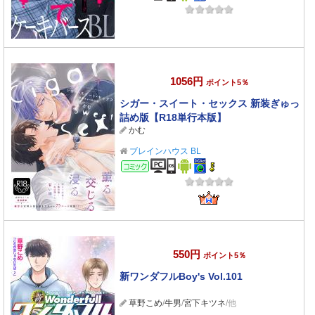
1056円
ポイント5％
シガー・スイート・セックス 新装ぎゅっ
詰め版【R18単行本版】
かむ
ブレインハウス BL
コミック
550円
ポイント5％
新ワンダフルBoy's Vol.101
草野こめ
/
牛男
/
宮下キツネ
/他