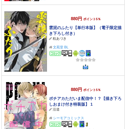
880円
ポイント5％
雲泥のふたり【単行本版】（電子限定描
き下ろし付き）
粒あづき
文苑堂 BL
コミック
880円
ポイント5％
ポチアカただいま配信中！？【描き下ろ
しおまけ付き特装版】 1
沿道
シーモアコミックス
コミック