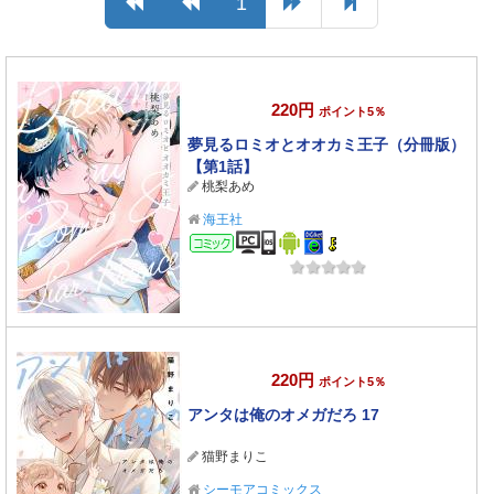
1
220円
ポイント5％
夢見るロミオとオオカミ王子（分冊版）
【第1話】
桃梨あめ
海王社
コミック
220円
ポイント5％
アンタは俺のオメガだろ 17
猫野まりこ
シーモアコミックス