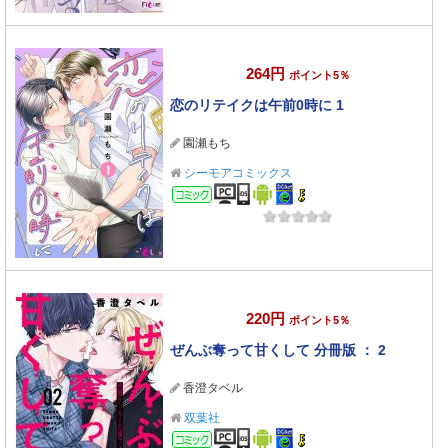
264円
ポイント5％
恋のリテイクは午前0時に 1
園瀬もち
シーモアコミックス
コミック
220円
ポイント5％
ぜんぶ奪って甘くして 分冊版 ： 2
香澄タベル
双葉社
コミック