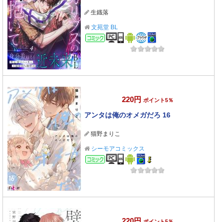
生鐡落
文苑堂 BL
コミック
220円
ポイント5％
アンタは俺のオメガだろ 16
猫野まりこ
シーモアコミックス
コミック
220円
ポイント5％