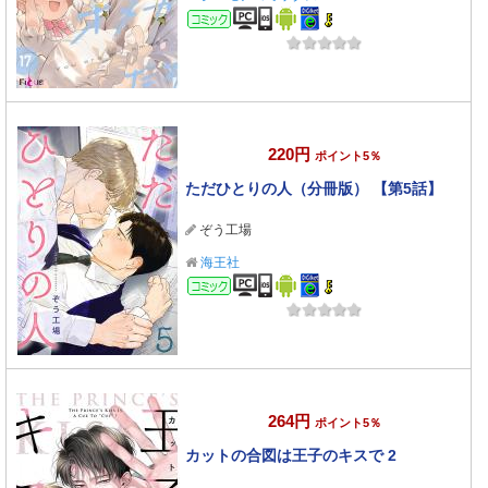
コミック
220円
ポイント5％
ただひとりの人（分冊版） 【第5話】
ぞう工場
海王社
コミック
264円
ポイント5％
カットの合図は王子のキスで 2