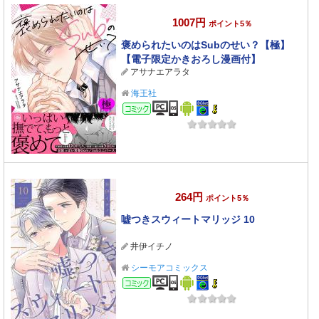
1007円
ポイント5％
褒められたいのはSubのせい？【極】
【電子限定かきおろし漫画付】
アサナエアラタ
海王社
コミック
264円
ポイント5％
嘘つきスウィートマリッジ 10
井伊イチノ
シーモアコミックス
コミック