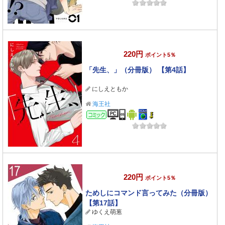
220円
ポイント5％
「先生、」（分冊版） 【第4話】
にしえともか
海王社
コミック
220円
ポイント5％
ためしにコマンド言ってみた（分冊版）
【第17話】
ゆくえ萌葱