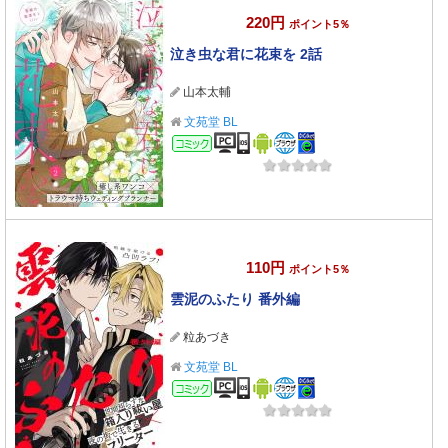
220円
ポイント5％
泣き虫な君に花束を 2話
山本太輔
文苑堂 BL
コミック
110円
ポイント5％
雲泥のふたり 番外編
粒あづき
文苑堂 BL
コミック