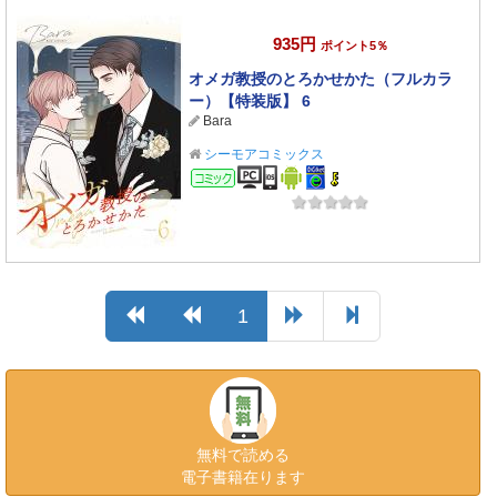
935円
ポイント5％
オメガ教授のとろかせかた（フルカラ
ー）【特装版】 6
Bara
シーモアコミックス
コミック
1
無料で読める
電子書籍在ります