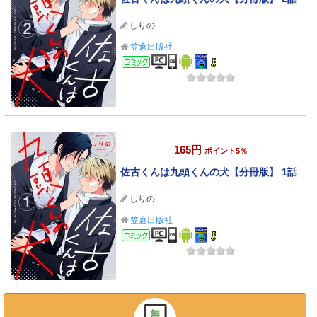
しりの
笠倉出版社
コミック
165円
ポイント5％
佐古くんは九頭くんの犬【分冊版】 1話
しりの
笠倉出版社
コミック