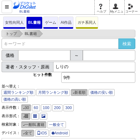
BL書籍
ヘルプ
Myメニュ
コーナー
女性向同人
BL書籍
ゲーム
AI作品
ガチ系同人
>
>
トップ
BL書籍
価格
～
著者・スタッフ・原画
ヒット件数
9件
並べ替え：
週間ランキング順
月間ランキング順
新着順
価格の安い順
価格の高い順
表示件数：
30
60
100
200
300
表示形式：
検索対象：
一般BL書籍
一般全て
デバイス：
全て
iOS
Android