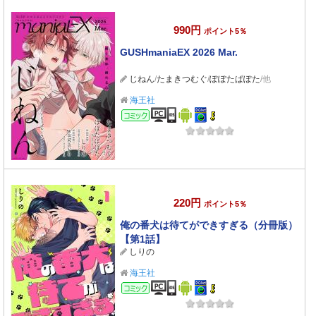
990円
ポイント5％
GUSHmaniaEX 2026 Mar.
じねん
/
たまきつむぐ
/
ぽぽたぱぽた
/他
海王社
コミック
220円
ポイント5％
俺の番犬は待てができすぎる（分冊版）
【第1話】
しりの
海王社
コミック