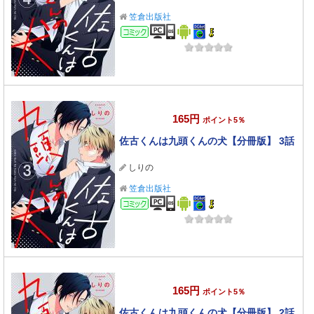
笠倉出版社
コミック
165円
ポイント5％
佐古くんは九頭くんの犬【分冊版】 3話
しりの
笠倉出版社
コミック
165円
ポイント5％
佐古くんは九頭くんの犬【分冊版】 2話