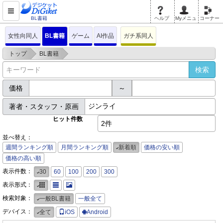
BL書籍
ヘルプ
Myメニュ
コーナー
女性向同人
BL書籍
ゲーム
AI作品
ガチ系同人
>
>
トップ
BL書籍
価格
～
著者・スタッフ・原画
ヒット件数
2件
並べ替え：
週間ランキング順
月間ランキング順
新着順
価格の安い順
価格の高い順
表示件数：
30
60
100
200
300
表示形式：
検索対象：
一般BL書籍
一般全て
デバイス：
全て
iOS
Android