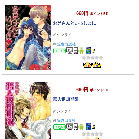
660円
ポイント5％
お兄さんといっしょに
ジンライ
笠倉出版社
コミック
660円
ポイント5％
恋人返却期限
ジンライ
笠倉出版社
コミック