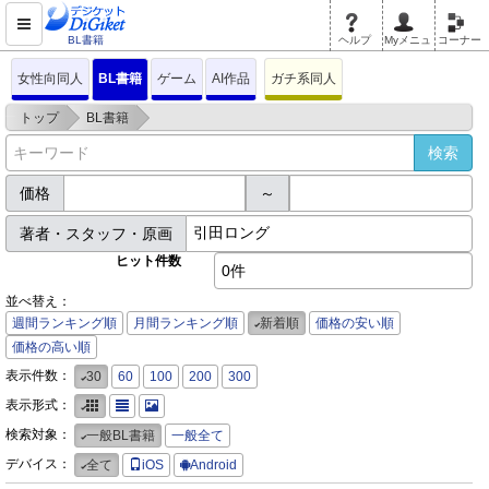
BL書籍
ヘルプ
Myメニュ
コーナー
女性向同人
BL書籍
ゲーム
AI作品
ガチ系同人
>
>
トップ
BL書籍
価格
～
著者・スタッフ・原画
ヒット件数
0件
並べ替え：
週間ランキング順
月間ランキング順
新着順
価格の安い順
価格の高い順
表示件数：
30
60
100
200
300
表示形式：
検索対象：
一般BL書籍
一般全て
デバイス：
全て
iOS
Android