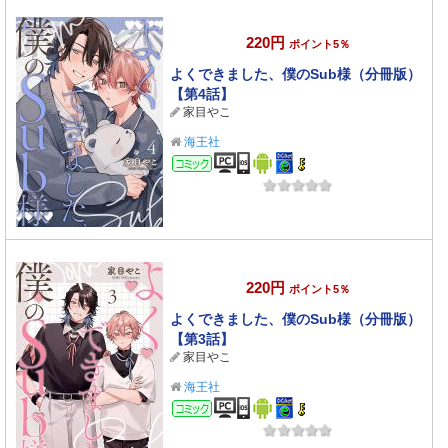
220円
ポイント5％
よくできました、僕のSub様（分冊版）
【第4話】
家目やこ
海王社
コミック
220円
ポイント5％
よくできました、僕のSub様（分冊版）
【第3話】
家目やこ
海王社
コミック