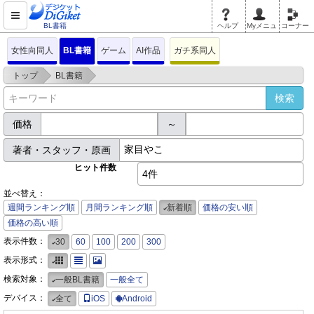
BL書籍
ヘルプ
Myメニュ
コーナー
女性向同人
BL書籍
ゲーム
AI作品
ガチ系同人
>
>
トップ
BL書籍
価格
～
著者・スタッフ・原画
ヒット件数
4件
並べ替え：
週間ランキング順
月間ランキング順
新着順
価格の安い順
価格の高い順
表示件数：
30
60
100
200
300
表示形式：
検索対象：
一般BL書籍
一般全て
デバイス：
全て
iOS
Android