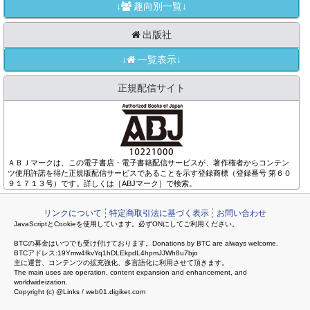
↓
趣向別一覧↓
出版社
↓
一覧表示↓
正規配信サイト
ＡＢＪマークは、この電子書店・電子書籍配信サービスが、著作権者からコンテン
ツ使用許諾を得た正規版配信サービスであることを示す登録商標（登録番号 第６０
９１７１３号）です。詳しくは［ABJマーク］で検索。
リンクについて
特定商取引法に基づく表示
お問い合わせ
JavaScriptとCookieを使用しています。必ずONにしてご利用ください。
BTCの募金はいつでも受け付けております。Donations by BTC are always welcome.
BTCアドレス:19Ymw4fkvYq1hDLEkpdL4hpmJJWh8u7bjo
主に運営、コンテンツの拡充強化、多言語化に利用させて頂きます。
The main uses are operation, content expansion and enhancement, and
worldwideization.
Copyright (c) @Links / web01.digiket.com