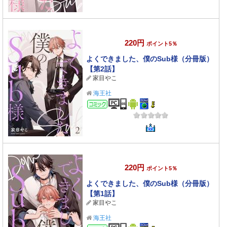
220円
ポイント5％
よくできました、僕のSub様（分冊版）
【第2話】
家目やこ
海王社
コミック
220円
ポイント5％
よくできました、僕のSub様（分冊版）
【第1話】
家目やこ
海王社