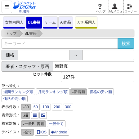
BL書籍
ヘルプ
Myメニュ
コーナー
女性向同人
BL書籍
ゲーム
AI作品
ガチ系同人
>
>
トップ
BL書籍
価格
～
著者・スタッフ・原画
ヒット件数
127件
並べ替え：
週間ランキング順
月間ランキング順
新着順
価格の安い順
価格の高い順
表示件数：
30
60
100
200
300
表示形式：
検索対象：
一般BL書籍
一般全て
デバイス：
全て
iOS
Android