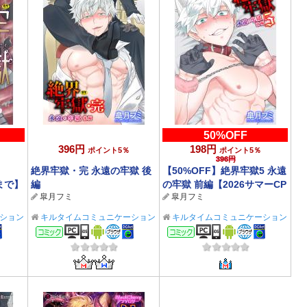
50%OFF
396円
198円
ポイント5％
ポイント5％
396円
絶界牢獄・完 永遠の牢獄 後
【50%OFF】絶界牢獄5 永遠
1まで】
編
の牢獄 前編【2026サマーCP
皐月フミ
皐月フミ
8/31まで】
ション
キルタイムコミュニケーション
キルタイムコミュニケーション
BL/TL
BL/TL
コミック
コミック