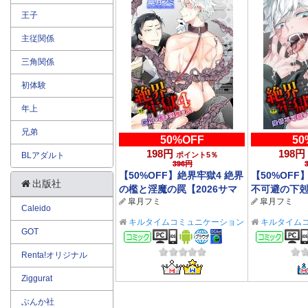
王子
主従関係
三角関係
初体験
年上
兄弟
50%OFF
50
198円
198円
BLアダルト
ポイント5％
396円
【50%OFF】絶界牢獄4 絶界
【50%OFF
出版社
の檻と淫魔の罠【2026サマ
不可避の下剋
皐月フミ
皐月フミ
ーCP 8/31まで】
ーCP 8/31
Caleido
キルタイムコミュニケーション
キルタイム
GOT
BL/TL
BL/TL
コミック
コミ
Renta!オリジナル
Ziggurat
ぶんか社