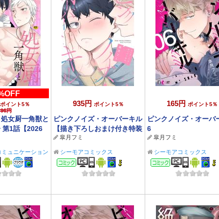
%OFF
935円
165円
ポイント5％
ポイント5％
ポイント5％
396円
F】処女厨一角獣と
ピンクノイズ・オーバーキル
ピンクノイズ・オーバ
第1話【2026
【描き下ろしおまけ付き特装
6
皐月フミ
皐月フミ
/31まで】
版】 1
コミュニケーション
シーモアコミックス
シーモアコミックス
ック
コミック
コミック