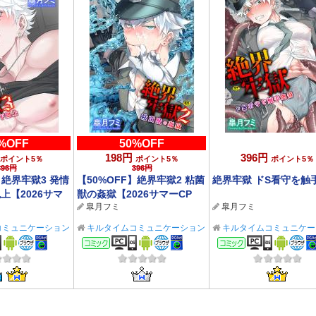
%OFF
50%OFF
198円
396円
ポイント5％
ポイント5％
ポイント5％
396円
396円
】絶界牢獄3 発情
【50%OFF】絶界牢獄2 粘菌
絶界牢獄 ドS看守を触
上【2026サマ
獣の姦獄【2026サマーCP
皐月フミ
皐月フミ
まで】
8/31まで】
コミュニケーション
キルタイムコミュニケーション
キルタイムコミュニケー
BL/TL
BL/TL
ック
コミック
コミック