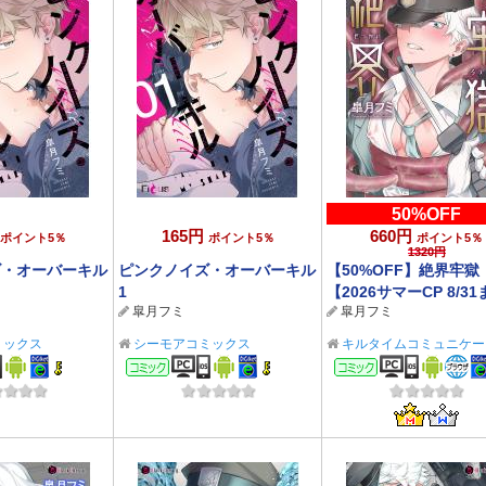
50%OFF
165円
660円
ポイント5％
ポイント5％
ポイント5％
1320円
ズ・オーバーキル
ピンクノイズ・オーバーキル
【50%OFF】絶界牢獄
1
【2026サマーCP 8/3
皐月フミ
皐月フミ
ミックス
シーモアコミックス
キルタイムコミュニケー
BL/TL
ック
コミック
コミック