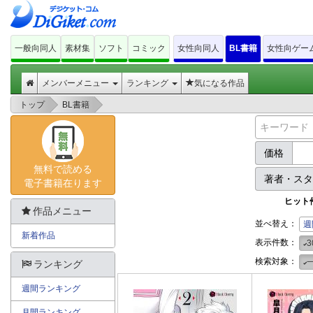
一般向同人
素材集
ソフト
コミック
女性向同人
BL書籍
女性向ゲー
メンバーメニュー
ランキング
気になる作品
>
>
トップ
BL書籍
価格
無料で読める
著者・ス
電子書籍在ります
ヒット
作品メニュー
並べ替え：
週
新着作品
表示件数：
3
検索対象：
ランキング
週間ランキング
月間ランキング