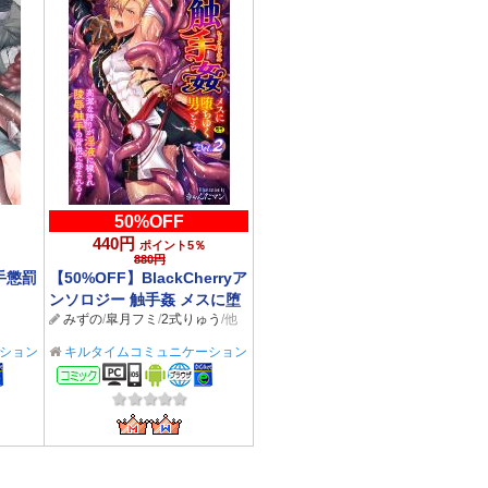
50%OFF
440円
ポイント5％
880円
手懲罰
【50%OFF】BlackCherryア
ンソロジー 触手姦 メスに堕
みずの
/
皐月フミ
/
2式りゅう
/他
ちゆく男どもVol.2【2026サ
マーCP 8/31まで】
ション
キルタイムコミュニケーション
BL/TL
コミック