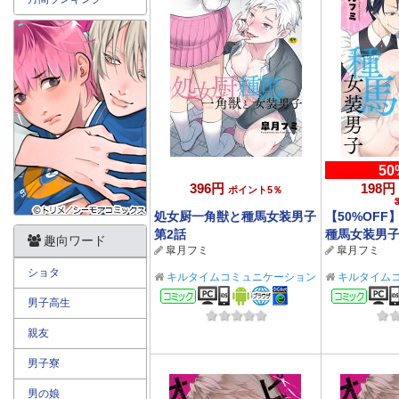
50
396円
198円
ポイント5％
処女厨一角獣と種馬女装男子
【50%OF
第2話
種馬女装男子 
趣向ワード
皐月フミ
皐月フミ
サマーCP 8
ショタ
キルタイムコミュニケーション
キルタイム
BL/TL
BL/TL
コミック
コミ
男子高生
親友
男子寮
男の娘