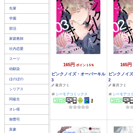
先輩
学園
部活
家庭教師
社内恋愛
スーツ
165円
165円
ポイント5％
幼馴染
ピンクノイズ・オーバーキル
ピンクノイ
ほのぼの
3
2
皐月フミ
皐月フミ
シリアス
シーモアコミックス
シーモアコ
同級生
コミック
コミ
オレ様
御曹司
富豪