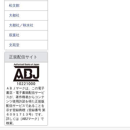
松文館
大都社
大都社／秋水社
双葉社
文苑堂
正規配信サイト
ＡＢＪマークは、この電子
書店・電子書籍配信サービ
スが、著作権者からコンテ
ンツ使用許諾を得た正規版
配信サービスであることを
示す登録商標（登録番号 第
６０９１７１３号）です。
詳しくは［ABJマーク］で
検索。