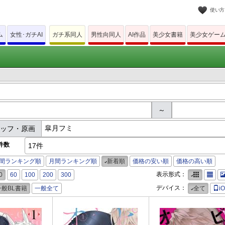
使い方
ム
女性･ガチAI
ガチ系同人
男性向同人
AI作品
美少女書籍
美少女ゲー
～
タッフ・原画
件数
17件
間ランキング順
月間ランキング順
新着順
価格の安い順
価格の高い順
表示形式：
0
60
100
200
300
デバイス：
一般BL書籍
一般全て
全て
i