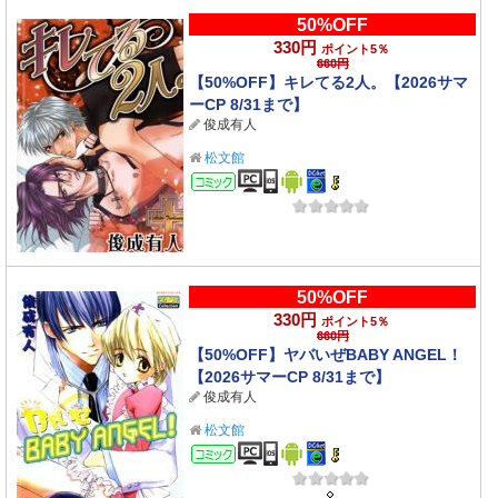
50%OFF
330円
ポイント5％
660円
【50%OFF】キレてる2人。【2026サマ
ーCP 8/31まで】
俊成有人
松文館
コミック
50%OFF
330円
ポイント5％
660円
【50%OFF】ヤバいぜBABY ANGEL！
【2026サマーCP 8/31まで】
俊成有人
松文館
コミック