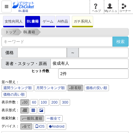
BL書籍
ヘルプ
Myメニュ
コーナー
女性向同人
BL書籍
ゲーム
AI作品
ガチ系同人
>
>
トップ
BL書籍
価格
～
著者・スタッフ・原画
ヒット件数
2件
並べ替え：
週間ランキング順
月間ランキング順
新着順
価格の安い順
価格の高い順
表示件数：
30
60
100
200
300
表示形式：
検索対象：
一般BL書籍
一般全て
デバイス：
全て
iOS
Android