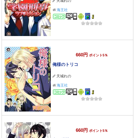
天城れの
海王社
コミック
660円
ポイント5％
俺様のトリコ
天城れの
海王社
コミック
660円
ポイント5％