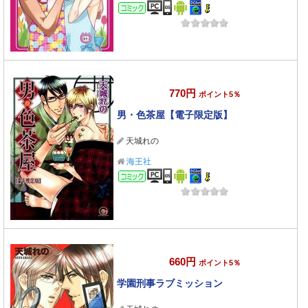
コミック
770円
ポイント5％
男・色茶屋【電子限定版】
天城れの
海王社
コミック
660円
ポイント5％
学園刑事ラブミッション