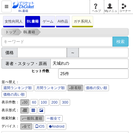
BL書籍
ヘルプ
Myメニュ
コーナー
女性向同人
BL書籍
ゲーム
AI作品
ガチ系同人
>
>
トップ
BL書籍
価格
～
著者・スタッフ・原画
ヒット件数
25件
並べ替え：
週間ランキング順
月間ランキング順
新着順
価格の安い順
価格の高い順
表示件数：
30
60
100
200
300
表示形式：
検索対象：
一般BL書籍
一般全て
デバイス：
全て
iOS
Android