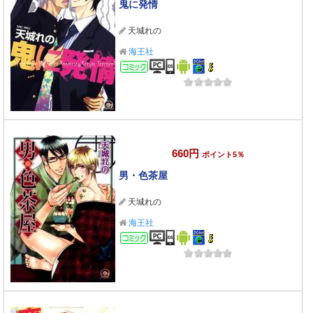
鬼に発情
天城れの
海王社
コミック
660円
ポイント5％
男・色茶屋
天城れの
海王社
コミック