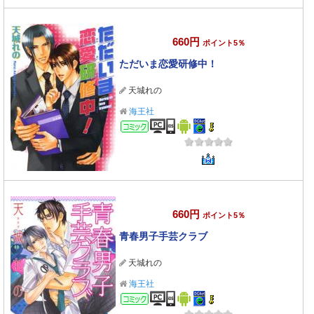
660円
ポイント5％
ただいま恋愛研修中！
天城れの
海王社
コミック
660円
ポイント5％
青春男子手芸クラブ
天城れの
海王社
コミック