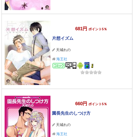
681円
ポイント5％
片想イズム
天城れの
海王社
コミック
660円
ポイント5％
園長先生のしつけ方
天城れの
海王社