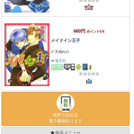
660円
ポイント5％
メイドイン王子
天城れの
海王社
コミック
無料で読める
電子書籍在ります
作品メニュー