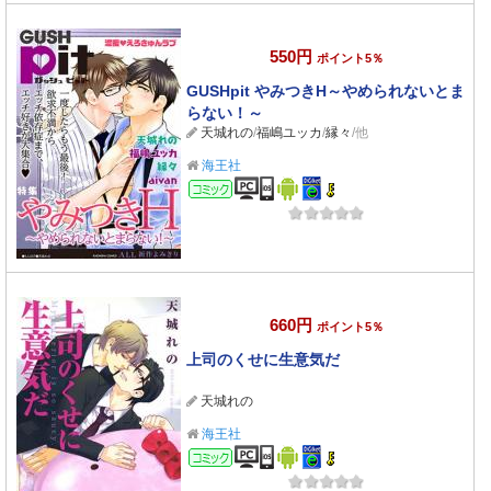
550円
ポイント5％
GUSHpit やみつきH～やめられないとま
らない！～
天城れの
/
福嶋ユッカ
/
縁々
/他
海王社
コミック
660円
ポイント5％
上司のくせに生意気だ
天城れの
海王社
コミック