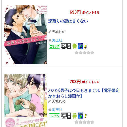
693円
ポイント5％
深煎りの恋は甘くない
天城れの
海王社
コミック
703円
ポイント5％
パパ活男子は今日もきまぐれ【電子限定
かきおろし漫画付】
天城れの
海王社
コミック