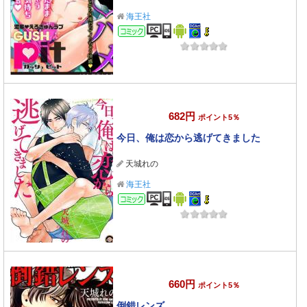
海王社
コミック
682円
ポイント5％
今日、俺は恋から逃げてきました
天城れの
海王社
コミック
660円
ポイント5％
倒錯レンズ