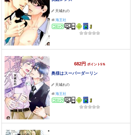
天城れの
海王社
コミック
682円
ポイント5％
奥様はスーパーダーリン
天城れの
海王社
コミック