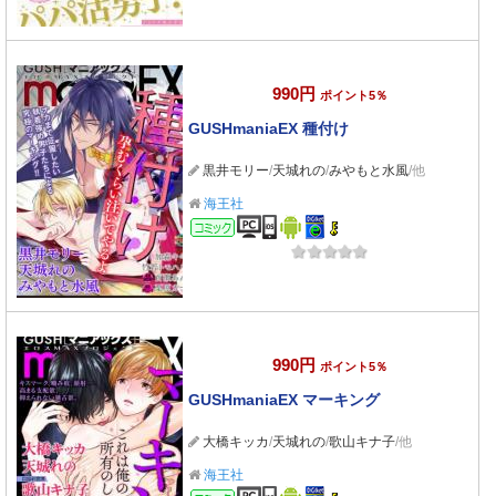
990円
ポイント5％
GUSHmaniaEX 種付け
黒井モリー
/
天城れの
/
みやもと水風
/他
海王社
コミック
990円
ポイント5％
GUSHmaniaEX マーキング
大橋キッカ
/
天城れの
/
歌山キナ子
/他
海王社
コミック