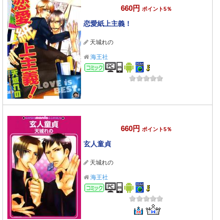
660円
ポイント5％
恋愛紙上主義！
天城れの
海王社
コミック
660円
ポイント5％
玄人童貞
天城れの
海王社
コミック