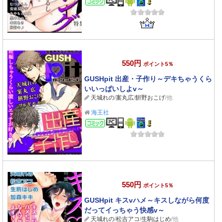
550円
ポイント5％
GUSHpit 出産・子作り～デキちゃうくら
いいっぱいしよv～
天城れの
/
案丸広
/
餠野おこげ
/他
海王社
コミック
550円
ポイント5％
GUSHpit キスvハメ～キスしながら何度
だってイっちゃう快感v～
天城れの
/
松吉アコ
/
生駒はじめ
/他