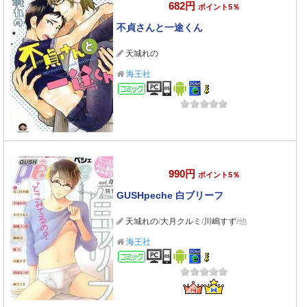
682円
ポイント5％
不貞さんと一途くん
天城れの
海王社
コミック
990円
ポイント5％
GUSHpeche 白ブリーフ
天城れの
/
大月クルミ
/
川嶋すず
/他
海王社
コミック