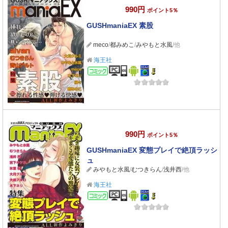
990円
ポイント5％
GUSHmaniaEX 素股
meco
/
都みめこ
/
みやもと水風
/他
海王社
コミック
990円
ポイント5％
GUSHmaniaEX 変態プレイで絶頂ラッシ
ュ
みやもと水風
/
むつきらん
/
浅井西
/他
海王社
コミック