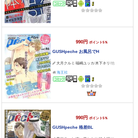
コミック
990円
ポイント5％
GUSHpeche お風呂でH
大月クルミ
/
福嶋ユッカ
/
木下ネリ
/他
海王社
コミック
990円
ポイント5％
GUSHpeche 格差BL