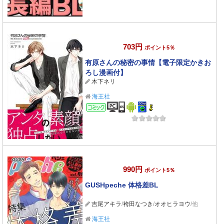
703円
ポイント5％
有原さんの秘密の事情【電子限定かきお
ろし漫画付】
木下ネリ
海王社
コミック
990円
ポイント5％
GUSHpeche 体格差BL
吉尾アキラ
/
袴田なつき
/
オオヒラヨウ
/他
海王社