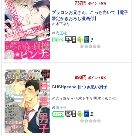
737円
ポイント5％
ブラコンお兄さん、こっち向いて【電子
限定かきおろし漫画付】
木下ネリ
海王社
コミック
990円
ポイント5％
GUSHpeche 目つき悪い男子
志々藤からり
/
木下ネリ
/
黒木えぬこ
/他
海王社
コミック