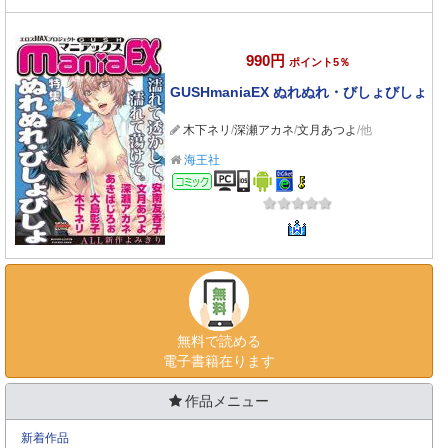
990円
ポイント5％
GUSHmaniaEX ぬれぬれ・びしょびしょ
木下ネリ
/
深瀬アカネ
/
文月あつよ
/他
海王社
コミック
無料で読める
電子書籍在ります
作品メニュー
新着作品