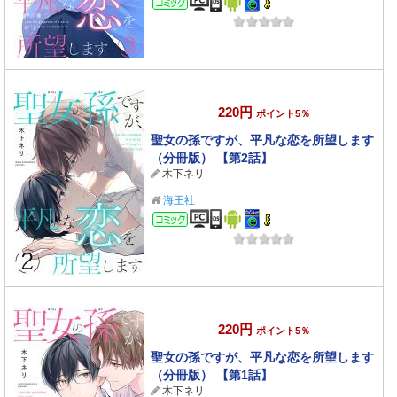
220円
ポイント5％
聖女の孫ですが、平凡な恋を所望します
（分冊版） 【第2話】
木下ネリ
海王社
コミック
220円
ポイント5％
聖女の孫ですが、平凡な恋を所望します
（分冊版） 【第1話】
木下ネリ