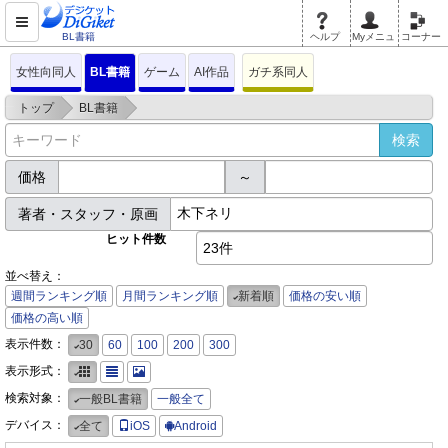
BL書籍
ヘルプ
Myメニュ
コーナー
女性向同人
BL書籍
ゲーム
AI作品
ガチ系同人
>
>
トップ
BL書籍
価格
～
著者・スタッフ・原画
ヒット件数
23件
並べ替え：
週間ランキング順
月間ランキング順
新着順
価格の安い順
価格の高い順
表示件数：
30
60
100
200
300
表示形式：
検索対象：
一般BL書籍
一般全て
デバイス：
全て
iOS
Android