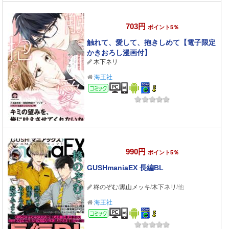
703円
ポイント5％
触れて、愛して、抱きしめて【電子限定
かきおろし漫画付】
木下ネリ
海王社
コミック
990円
ポイント5％
GUSHmaniaEX 長編BL
柊のぞむ
/
黒山メッキ
/
木下ネリ
/他
海王社
コミック