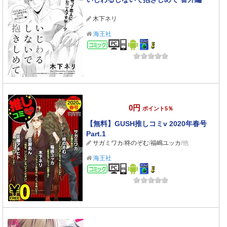
木下ネリ
海王社
コミック
0円
ポイント5％
【無料】GUSH推しコミv 2020年春号
Part.1
サガミワカ
/
柊のぞむ
/
福嶋ユッカ
/他
海王社
コミック