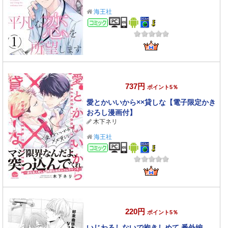
海王社
コミック
737円
ポイント5％
愛とかいいから××貸しな【電子限定かき
おろし漫画付】
木下ネリ
海王社
コミック
220円
ポイント5％
いじわるしないで抱きしめて 番外編