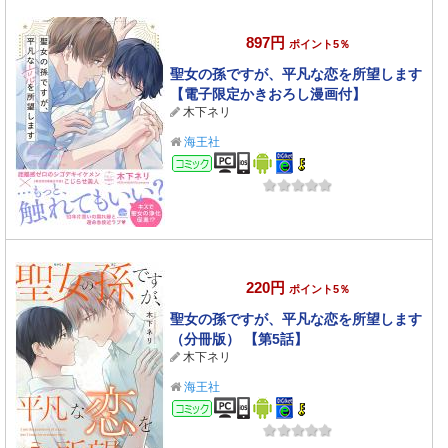
897円
ポイント5％
聖女の孫ですが、平凡な恋を所望します
【電子限定かきおろし漫画付】
木下ネリ
海王社
コミック
220円
ポイント5％
聖女の孫ですが、平凡な恋を所望します
（分冊版） 【第5話】
木下ネリ
海王社
コミック