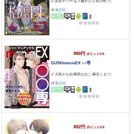
黒岩チハヤ
/
志々藤からり
/
桂小町
/他
海王社
コミック
990円
ポイント5％
GUSHmaniaEX ○○専
大島かもめ
/
峰島なわこ
/
麻生くま
/他
海王社
コミック
682円
ポイント5％