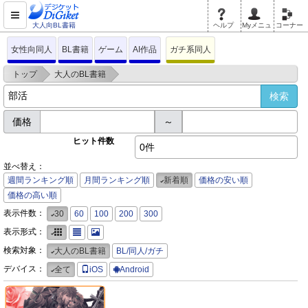
大人向BL書籍
ヘルプ
Myメニュ
コーナー
女性向同人
BL書籍
ゲーム
AI作品
ガチ系同人
>
>
トップ
大人のBL書籍
価格
～
ヒット件数
0件
並べ替え：
週間ランキング順
月間ランキング順
新着順
価格の安い順
価格の高い順
表示件数：
30
60
100
200
300
表示形式：
検索対象：
大人のBL書籍
BL/同人/ガチ
デバイス：
全て
iOS
Android