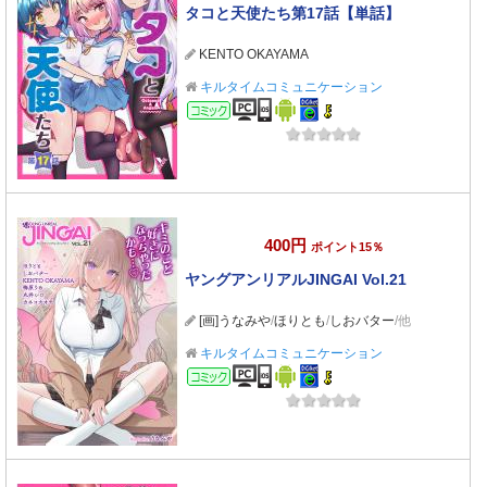
タコと天使たち第17話【単話】
KENTO OKAYAMA
キルタイムコミュニケーション
コミック
400円
ポイント15％
ヤングアンリアルJINGAI Vol.21
[画]うなみや
/
ほりとも
/
しおバター
/他
キルタイムコミュニケーション
コミック