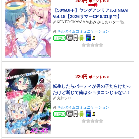
200円
ポイント15％
400円
【50%OFF】ヤングアンリアルJINGAI
Vol.18【2026サマーCP 8/31まで】
KENTO OKAYAMA
/
あみみ
/
しおバター
/他
キルタイムコミュニケーション
コミック
220円
ポイント15％
転生したらパーティが男の子だらけだっ
たけど断じて俺はショタコンじゃない！
丸井シロ
第42話～第43話【単話】
キルタイムコミュニケーション
コミック