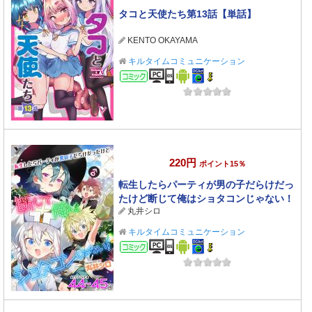
タコと天使たち第13話【単話】
KENTO OKAYAMA
キルタイムコミュニケーション
コミック
220円
ポイント15％
転生したらパーティが男の子だらけだっ
たけど断じて俺はショタコンじゃない！
丸井シロ
第44話～第45話【単話】
キルタイムコミュニケーション
コミック