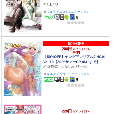
しおバター
キルタイムコミュニケーション
コミック
50%OFF
200円
ポイント15％
400円
【50%OFF】ヤングアンリアルJINGAI
Vol.19【2026サマーCP 8/31まで】
[画]鱈
/
ほりとも
/
しおバター
/他
キルタイムコミュニケーション
コミック
220円
ポイント15％