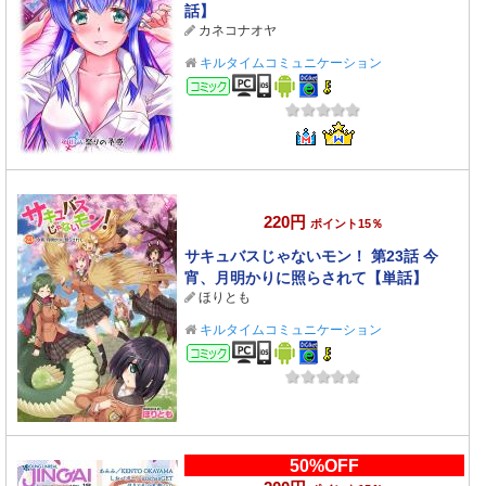
話】
カネコナオヤ
キルタイムコミュニケーション
コミック
220円
ポイント15％
サキュバスじゃないモン！ 第23話 今
宵、月明かりに照らされて【単話】
ほりとも
キルタイムコミュニケーション
コミック
50%OFF