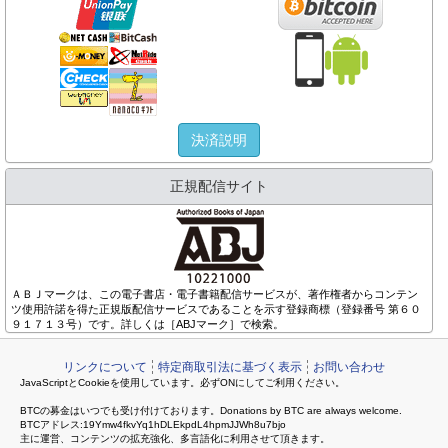
決済説明
正規配信サイト
ＡＢＪマークは、この電子書店・電子書籍配信サービスが、著作権者からコンテン
ツ使用許諾を得た正規版配信サービスであることを示す登録商標（登録番号 第６０
９１７１３号）です。詳しくは［ABJマーク］で検索。
リンクについて
特定商取引法に基づく表示
お問い合わせ
JavaScriptとCookieを使用しています。必ずONにしてご利用ください。
BTCの募金はいつでも受け付けております。Donations by BTC are always welcome.
BTCアドレス:19Ymw4fkvYq1hDLEkpdL4hpmJJWh8u7bjo
主に運営、コンテンツの拡充強化、多言語化に利用させて頂きます。