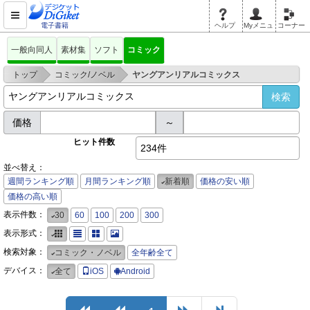
電子書籍
ヘルプ
Myメニュ
コーナー
一般向同人
素材集
ソフト
コミック
>
>
トップ
コミック/ノベル
ヤングアンリアルコミックス
価格
～
ヒット件数
234件
並べ替え：
週間ランキング順
月間ランキング順
新着順
価格の安い順
価格の高い順
表示件数：
30
60
100
200
300
表示形式：
検索対象：
コミック・ノベル
全年齢全て
デバイス：
全て
iOS
Android