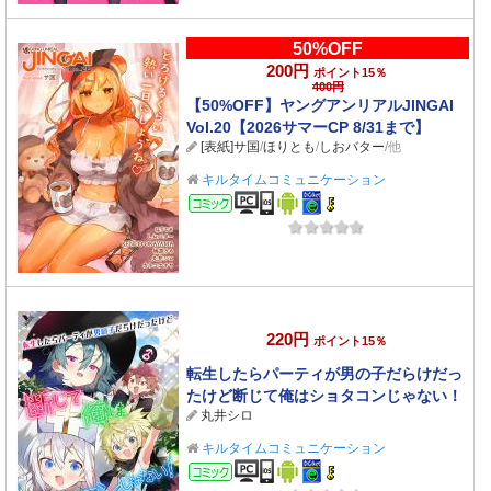
50%OFF
200円
ポイント15％
400円
【50%OFF】ヤングアンリアルJINGAI
Vol.20【2026サマーCP 8/31まで】
[表紙]サ国
/
ほりとも
/
しおバター
/他
キルタイムコミュニケーション
コミック
220円
ポイント15％
転生したらパーティが男の子だらけだっ
たけど断じて俺はショタコンじゃない！
丸井シロ
最終話【単話】
キルタイムコミュニケーション
コミック