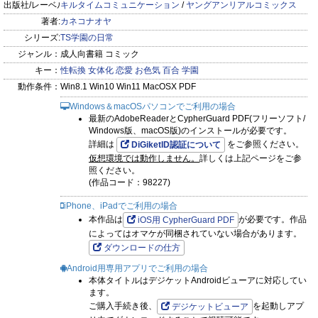
『最終話 そして日常は続く』
出版社/レーベル:
キルタイムコミュニケーション
/
ヤングアンリアルコミックス
著者:
カネコナオヤ
シリーズ:
TS学園の日常
ジャンル：
成人向書籍 コミック
キー：
性転換
女体化
恋愛
お色気
百合
学園
動作条件：
Win8.1 Win10 Win11 MacOSX PDF
Windows＆macOSパソコンでご利用の場合
最新のAdobeReaderとCypherGuard PDF(フリーソフト/
Windows版、macOS版)のインストールが必要です。
詳細は
をご参照ください。
DiGiketID認証について
仮想環境では動作しません。
詳しくは上記ページをご参
照ください。
(作品コード：98227)
iPhone、iPadでご利用の場合
本作品は
が必要です。作品
iOS用 CypherGuard PDF
によってはオマケが同梱されていない場合があります。
ダウンロードの仕方
Android用専用アプリでご利用の場合
本体タイトルはデジケットAndroidビューアに対応してい
ます。
ご購入手続き後、
を起動しアプ
デジケットビューア