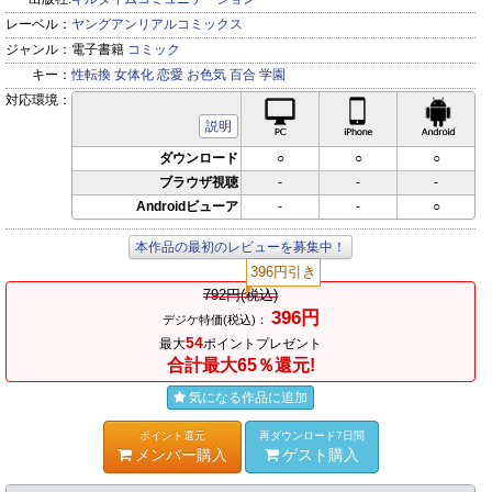
レーベル：
ヤングアンリアルコミックス
ジャンル：
電子書籍
コミック
キー：
性転換
女体化
恋愛
お色気
百合
学園
対応環境：
PC対応
iPhone対応
Andr
説明
ダウンロード
○
○
○
ブラウザ視聴
-
-
-
Androidビューア
-
-
○
本作品の最初のレビューを募集中！
396円引き
792円(税込)
396円
デジケ特価(税込)：
54
最大
ポイントプレゼント
合計最大65％還元!
気になる作品に追加
ポイント還元
再ダウンロード7日間
メンバー購入
ゲスト購入