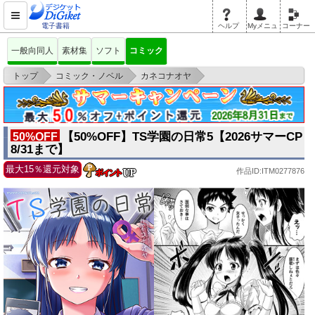
電子書籍
ヘルプ
Myメニュ
コーナー
一般向同人
素材集
ソフト
コミック
>
>
>
トップ
コミック・ノベル
カネコナオヤ
【50%OFF】TS学園の日常5【2026サマーCP 8/31まで】
【50%OFF】TS学園の日常5【2026サマーCP
50%OFF
8/31まで】
最大15％還元対象
作品ID:ITM0277876