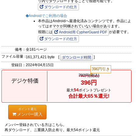
リ内でダウンロードすることで視聴可能です。
ダウンロードの仕方
Androidでご利用の場合
本作品はAndroidへ最適化済みコンテンツです。作品によ
ってはオマケが同梱されていない場合があります。
視聴には
が必要です。
Android用 CypherGuard PDF
ダウンロードの仕方
備考：
全181ページ
ファイル容量：
161,371,421 byte [
]
ダウンロード時間
登録日：
2024年04月15日
396円引き
792円(税込)
デジケ特価
396円
54
最大
ポイントプレゼント
合計最大65％還元!
ポイント還元
メンバー購入
メンバー登録されている方はこちら。
再ダウンロード、ニ重購入防止有り。最大54ポイント還元