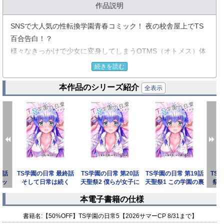
作品説明
SNSで大人気の性転換学園青春コミック！ 夜の校舎屋上でTS
百合告白！？
様々なきっかけで少女に変身してしまうOTMS（オトメス）体
質の生徒が多数在籍しているTS学園では文化祭の季節となり、
続きを読む
男子校の女子化生徒たちによるOTMSコンテストや、女体化生
本作品のシリーズ紹介
徒による男装喫茶など学園ならでは催し物の準備が進んでい
全表示
た。入学後に美少女となった幼なじみとの距離感に戸惑ってい
た少年は自らも女体化してしまい……。一方、学園の謎を追う
報道部の少年は女スパイとなって隠し部屋へと潜入を試みる。
TS百合も深まり少年が大人へと近づく第5巻！
■COMICS
1話
TS学園の日常 最終話
TS学園の日常 第20話
TS学園の日常 第19話
TS
『第17話 日常のその先へ』
リッ
そして日常は続く
天聖祭2 僕らが女子に
天聖祭1 この学園の裏
祭
『第18話 祭りの予感』
【単話】
なる理由【単
側へ【単話】
本電子書籍の仕様
『第19話 天聖祭1 この学園の裏側へ』
prev
next
『第20話 天聖祭2 僕らが女子になる理由』
書籍名:
【50%OFF】TS学園の日常5【2026サマーCP 8/31まで】