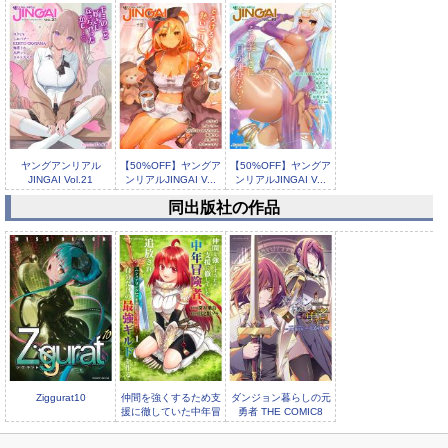
ヤングアンリアル
【50%OFF】ヤングア
【50%OFF】ヤングア
JINGAI Vol.21
ンリアルJINGAI V...
ンリアルJINGAI V...
同出版社の作品
TS学園の日常 最終話
そして日常は続く【単
話】
Ziggurat10
仲間を強くするため支
ダンジョン暮らしの元
援に徹していた中年冒
勇者 THE COMIC8
険者、追放され自分だ