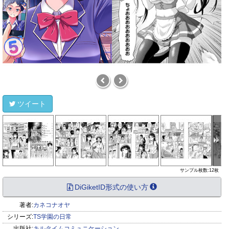
ツイート
サンプル枚数:12枚
DiGiketID形式の使い方
著者:
カネコナオヤ
シリーズ:
TS学園の日常
出版社:
キルタイムコミュニケーション